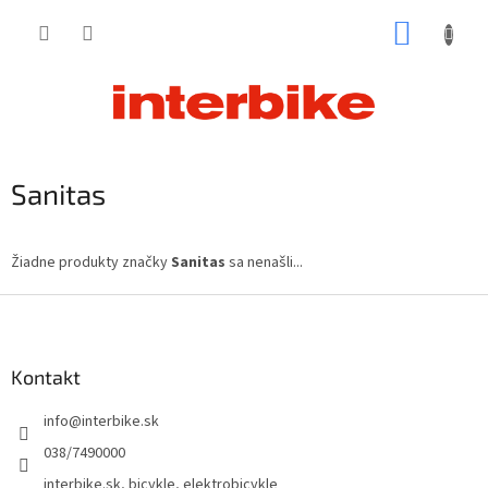
Prejsť
NÁKUP
na
obsah
KOŠÍK
Sanitas
Žiadne produkty značky
Sanitas
sa nenašli...
Z
á
p
ä
Kontakt
t
info
@
interbike.sk
i
e
038/7490000
interbike.sk, bicykle, elektrobicykle