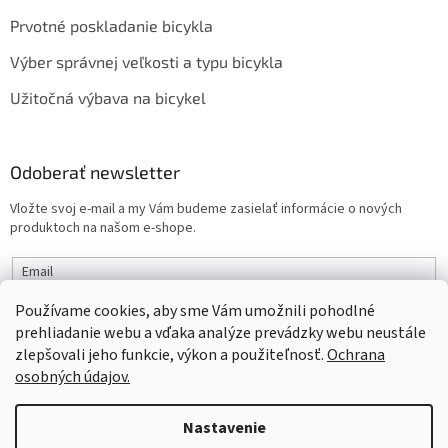
Prvotné poskladanie bicykla
Výber správnej veľkosti a typu bicykla
Užitočná výbava na bicykel
Odoberať newsletter
Vložte svoj e-mail a my Vám budeme zasielať informácie o nových
produktoch na našom e-shope.
Email
Používame cookies, aby sme Vám umožnili pohodlné
PRIHLÁSIŤ SA
prehliadanie webu a vďaka analýze prevádzky webu neustále
zlepšovali jeho funkcie, výkon a použiteľnosť.
Ochrana
osobných údajov.
Vytvoril Shoptet
Nastavenie