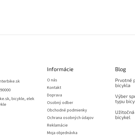
Informácie
Blog
O nás
Prvotné 
interbike.sk
bicykla
Kontakt
490000
Doprava
Výber spr
ke.sk, bicykle, elek
typu bicy
Osobný odber
ykle
Obchodné podmienky
Užitočná
bicykel
Ochrana osobných údajov
Reklamácie
Moja objednávka