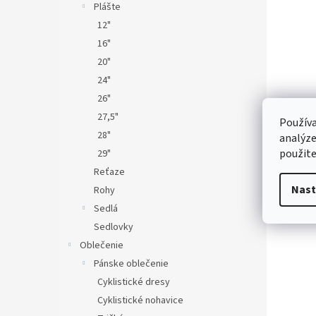
Plášte
12"
16"
20"
24"
26"
27,5"
Používa
28"
analýze
použite
29"
Reťaze
Nast
Rohy
Sedlá
Sedlovky
Oblečenie
Pánske oblečenie
Cyklistické dresy
Cyklistické nohavice