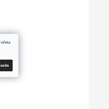
 vďaka
lasím