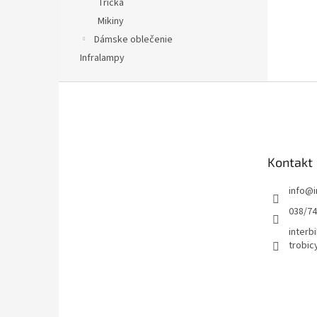
Tričká
Mikiny
Dámske oblečenie
Infralampy
Z
á
p
ä
t
Kontakt
i
e
info
@
038/7
interbi
trobic