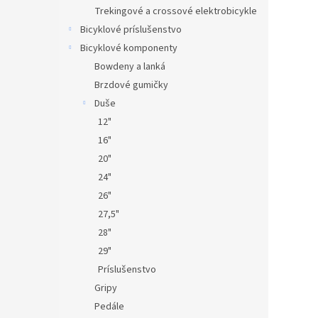
Trekingové a crossové elektrobicykle
Bicyklové príslušenstvo
Bicyklové komponenty
Bowdeny a lanká
Brzdové gumičky
Duše
12"
16"
20"
24"
26"
27,5"
28"
29"
Príslušenstvo
Gripy
Pedále