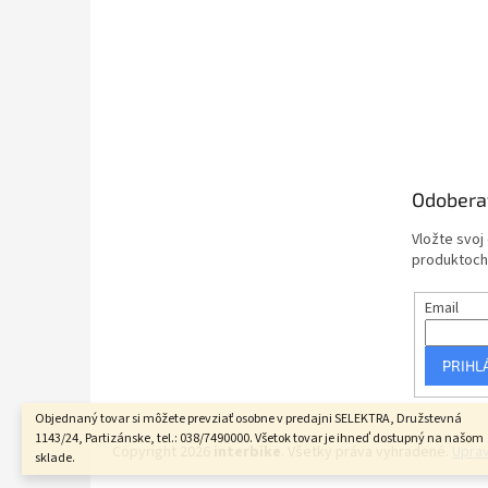
Odobera
Vložte svoj
produktoch
Email
PRIHL
Objednaný tovar si môžete prevziať osobne v predajni SELEKTRA, Družstevná
1143/24, Partizánske, tel.: 038/7490000. Všetok tovar je ihneď dostupný na našom
Copyright 2026
interbike
. Všetky práva vyhradené.
Uprav
sklade.