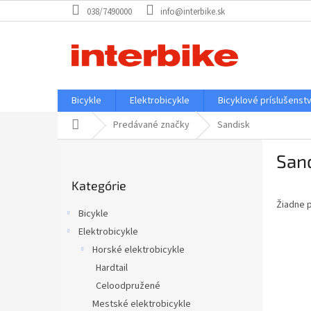
Prejsť
038/7490000
info@interbike.sk
na
obsah
Bicykle
Elektrobicykle
Bicyklové príslušenst
Domov
Predávané značky
Sandisk
B
San
o
Preskočiť
č
Kategórie
kategórie
n
Žiadne 
ý
Bicykle
p
Elektrobicykle
a
Horské elektrobicykle
n
e
Hardtail
l
Celoodpružené
Mestské elektrobicykle