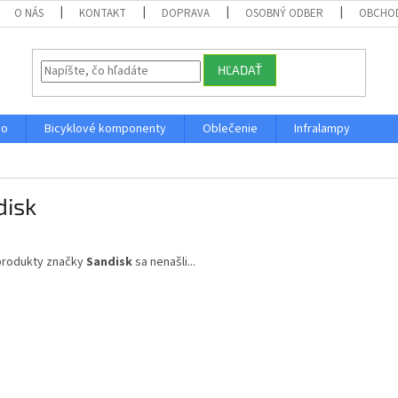
O NÁS
KONTAKT
DOPRAVA
OSOBNÝ ODBER
OBCHO
HĽADAŤ
vo
Bicyklové komponenty
Oblečenie
Infralampy
disk
produkty značky
Sandisk
sa nenašli...