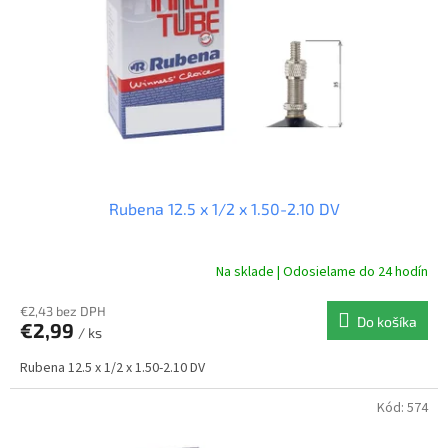
r
d
o
u
d
k
u
t
k
o
t
v
o
v
Rubena 12.5 x 1/2 x 1.50-2.10 DV
Na sklade | Odosielame do 24 hodín
€2,43 bez DPH
Do košíka
€2,99
/ ks
Rubena 12.5 x 1/2 x 1.50-2.10 DV
Kód:
574