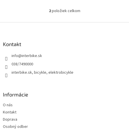
2
položiek celkom
O
v
l
Z
á
á
d
p
a
ä
Kontakt
c
t
i
info
@
interbike.sk
i
e
p
e
038/7490000
r
interbike.sk, bicykle, elektrobicykle
v
k
y
v
Informácie
ý
p
O nás
i
s
Kontakt
u
Doprava
Osobný odber