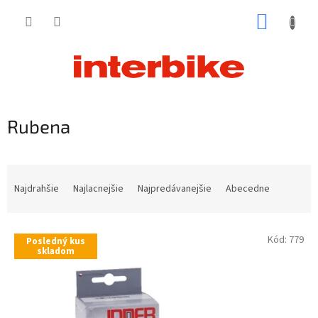
Prejsť
NÁKUP
na
obsah
KOŠÍK
Rubena
R
a
Najdrahšie
Najlacnejšie
Najpredávanejšie
Abecedne
d
e
V
n
Kód:
779
Posledný kus
ý
i
skladom
p
e
i
p
s
r
p
o