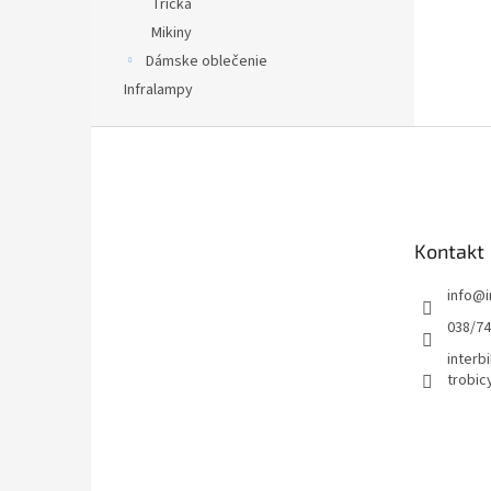
Tričká
Mikiny
Dámske oblečenie
Infralampy
Z
á
p
ä
t
Kontakt
i
e
info
@
038/7
interbi
trobic