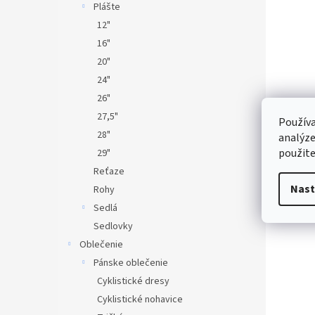
Plášte
12"
16"
20"
24"
26"
27,5"
Používa
28"
analýze
použite
29"
Reťaze
Nast
Rohy
Sedlá
Sedlovky
Oblečenie
Pánske oblečenie
Cyklistické dresy
Cyklistické nohavice