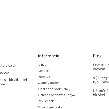
Informácie
Blog
O nás
Prvotné 
interbike.sk
bicykla
Kontakt
490000
Doprava
Výber spr
ke.sk, bicykle, elek
typu bicy
Osobný odber
ykle
Obchodné podmienky
Užitočná
bicykel
Ochrana osobných údajov
Reklamácie
Moja objednávka