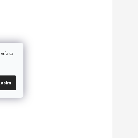
 vďaka
lasím