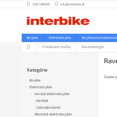
Prejsť
038/7490000
info@interbike.sk
na
obsah
Bicykle
Elektrobicykle
Bicyklové príslušenst
Domov
Predávané značky
Ravensberger
B
Rav
o
Preskočiť
č
Kategórie
kategórie
n
Žiadne 
ý
Bicykle
p
Elektrobicykle
a
Horské elektrobicykle
n
e
Hardtail
l
Celoodpružené
Mestské elektrobicykle