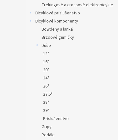
Trekingové a crossové elektrobicykle
Bicyklové príslušenstvo
Bicyklové komponenty
Bowdeny a lanká
Brzdové gumičky
Duše
12"
16"
20"
24"
26"
27,5"
28"
29"
Príslušenstvo
Gripy
Pedále