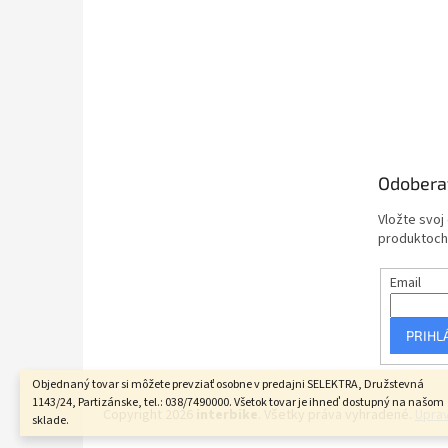
Odobera
Vložte svoj
produktoch
Email
PRIHL
Objednaný tovar si môžete prevziať osobne v predajni SELEKTRA, Družstevná
1143/24, Partizánske, tel.: 038/7490000. Všetok tovar je ihneď dostupný na našom
Copyright 2026
interbike
. Všetky práva vyhradené.
Uprav
sklade.