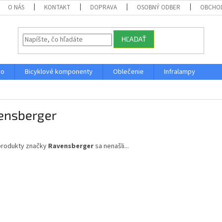
O NÁS
KONTAKT
DOPRAVA
OSOBNÝ ODBER
OBCHO
HĽADAŤ
vo
Bicyklové komponenty
Oblečenie
Infralampy
ensberger
produkty značky
Ravensberger
sa nenašli...