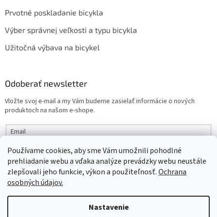
Prvotné poskladanie bicykla
Výber správnej veľkosti a typu bicykla
Užitočná výbava na bicykel
Odoberať newsletter
Vložte svoj e-mail a my Vám budeme zasielať informácie o nových
produktoch na našom e-shope.
Email
Používame cookies, aby sme Vám umožnili pohodlné
PRIHLÁSIŤ SA
prehliadanie webu a vďaka analýze prevádzky webu neustále
zlepšovali jeho funkcie, výkon a použiteľnosť.
Ochrana
osobných údajov.
Vytvoril Shoptet
Nastavenie