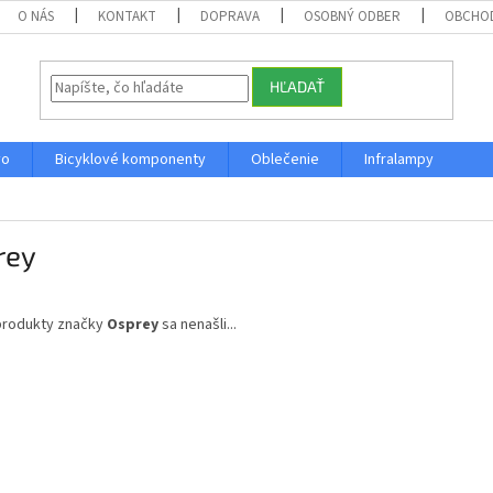
O NÁS
KONTAKT
DOPRAVA
OSOBNÝ ODBER
OBCHO
HĽADAŤ
vo
Bicyklové komponenty
Oblečenie
Infralampy
rey
produkty značky
Osprey
sa nenašli...