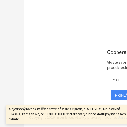
Odobera
Vložte svoj
produktoch
Email
PRIHL
Objednaný tovar si môžete prevziať osobne v predajni SELEKTRA, Družstevná
1143/24, Partizánske, tel.: 038/7490000. Všetok tovar je ihneď dostupný na našom
Copyright 2026
interbike
. Všetky práva vyhradené.
Uprav
sklade.