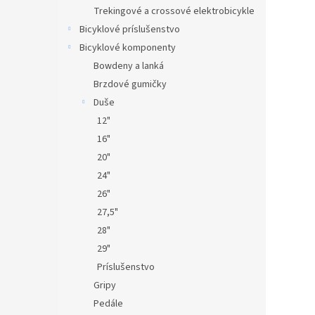
Trekingové a crossové elektrobicykle
Bicyklové príslušenstvo
Bicyklové komponenty
Bowdeny a lanká
Brzdové gumičky
Duše
12"
16"
20"
24"
26"
27,5"
28"
29"
Príslušenstvo
Gripy
Pedále