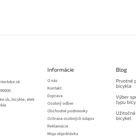
Informácie
Blog
O nás
Prvotné 
interbike.sk
bicykla
Kontakt
490000
Doprava
Výber spr
ke.sk, bicykle, elek
typu bicy
Osobný odber
ykle
Obchodné podmienky
Užitočná
bicykel
Ochrana osobných údajov
Reklamácie
Moja objednávka