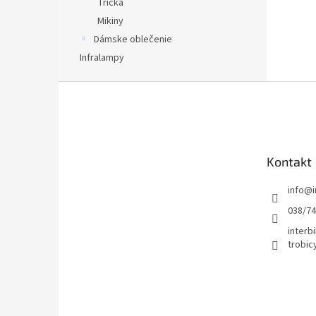
Tričká
Mikiny
Dámske oblečenie
Infralampy
Z
á
p
ä
t
Kontakt
i
e
info
@
038/7
interbi
trobic