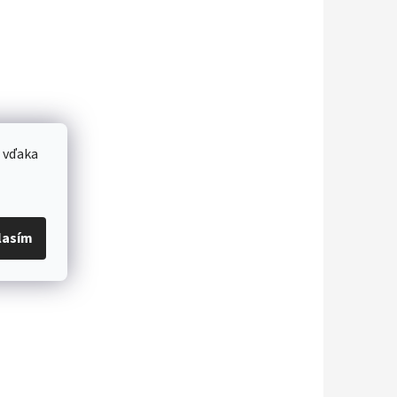
 vďaka
lasím