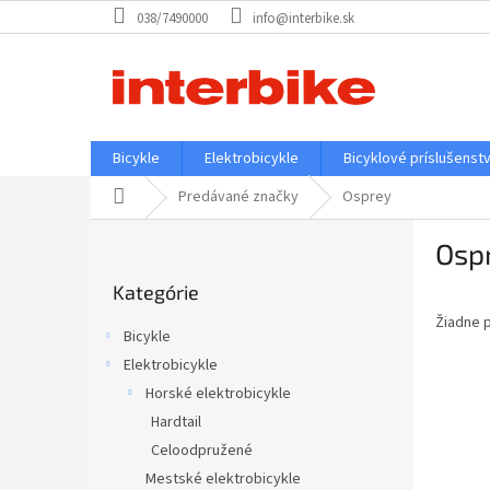
Prejsť
038/7490000
info@interbike.sk
na
obsah
Bicykle
Elektrobicykle
Bicyklové príslušenst
Domov
Predávané značky
Osprey
B
Osp
o
Preskočiť
č
Kategórie
kategórie
n
Žiadne 
ý
Bicykle
p
Elektrobicykle
a
Horské elektrobicykle
n
e
Hardtail
l
Celoodpružené
Mestské elektrobicykle