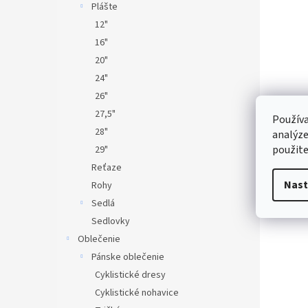
Plášte
12"
16"
20"
24"
26"
27,5"
Používa
28"
analýze
použite
29"
Reťaze
Nast
Rohy
Sedlá
Sedlovky
Oblečenie
Pánske oblečenie
Cyklistické dresy
Cyklistické nohavice