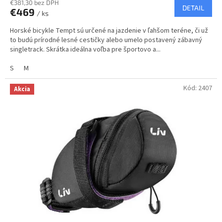
R
€381,30 bez DPH
DETAIL
€469
/ ks
M
Horské bicykle Tempt sú určené na jazdenie v ľahšom teréne, či už
O
to budú prírodné lesné cestičky alebo umelo postavený zábavný
singletrack. Skrátka ideálna voľba pre športovo a...
S
M
Kód:
2407
Akcia