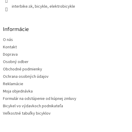
r
interbike.sk, bicykle, elektrobicykle
v
k
y
v
Informácie
ý
p
O nás
i
s
Kontakt
u
Doprava
Osobný odber
Obchodné podmienky
Ochrana osobných údajov
Reklamácie
Moja objednávka
Formulár na odstúpenie od kúpnej zmluvy
Bicykel vo výdavkoch podnikateľa
Veľkostné tabuľky bicyklov