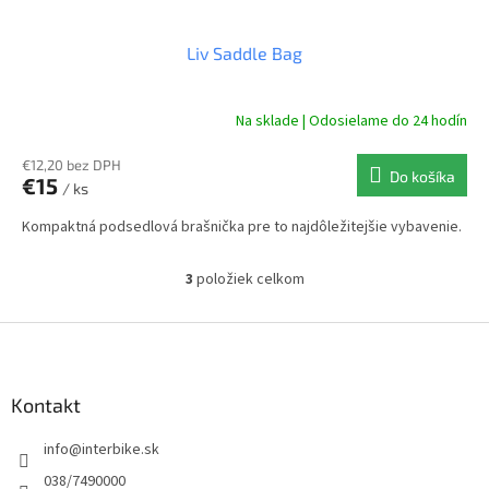
Liv Saddle Bag
Na sklade | Odosielame do 24 hodín
€12,20 bez DPH
Do košíka
€15
/ ks
Kompaktná podsedlová brašnička pre to najdôležitejšie vybavenie.
3
položiek celkom
O
v
l
Z
á
á
d
p
a
ä
Kontakt
c
t
i
info
@
interbike.sk
i
e
p
e
038/7490000