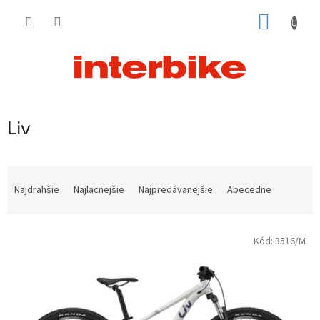
Prejsť
NÁKUP
na
obsah
KOŠÍK
Liv
R
a
Najdrahšie
Najlacnejšie
Najpredávanejšie
Abecedne
d
e
V
n
Kód:
3516/M
ý
i
p
e
i
p
s
r
p
o