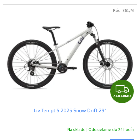
Kód:
861/M
Z
ZADARMO
A
Liv Tempt 5 2025 Snow Drift 29"
D
A
Na sklade | Odosielame do 24 hodín