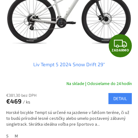
r
d
o
u
d
k
u
t
k
o
t
v
Z
o
ZADARMO
v
A
Liv Tempt 5 2024 Snow Drift 29"
D
A
Na sklade | Odosielame do 24 hodín
R
€381,30 bez DPH
DETAIL
€469
/ ks
M
Horské bicykle Tempt sú určené na jazdenie v ľahšom teréne, či už
O
to budú prírodné lesné cestičky alebo umelo postavený zábavný
singletrack. Skrátka ideálna voľba pre športovo a...
S
M