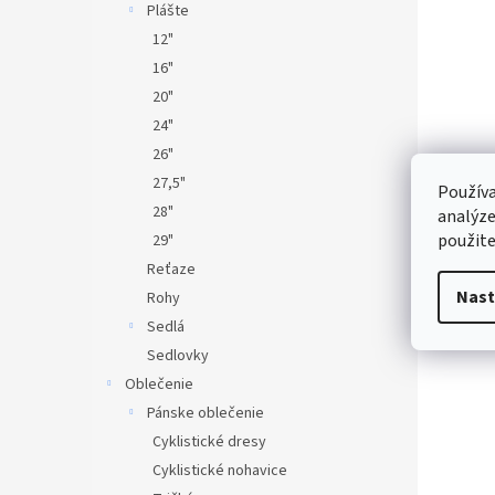
Plášte
12"
16"
20"
24"
26"
27,5"
Používa
28"
analýze
použite
29"
Reťaze
Nast
Rohy
Sedlá
Sedlovky
Oblečenie
Pánske oblečenie
Cyklistické dresy
Cyklistické nohavice