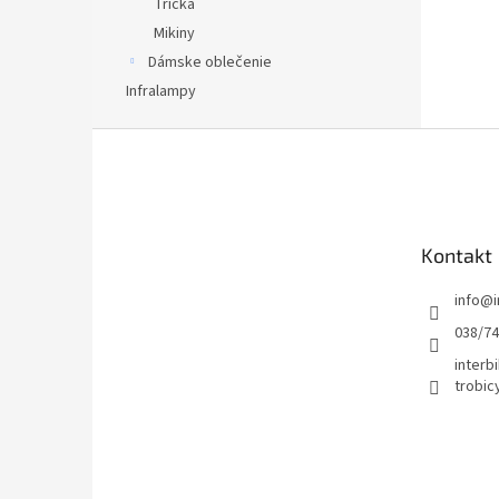
Tričká
Mikiny
Dámske oblečenie
Infralampy
Z
á
p
ä
t
Kontakt
i
e
info
@
038/7
interbi
trobic