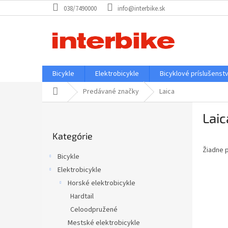
Prejsť
038/7490000
info@interbike.sk
na
obsah
Bicykle
Elektrobicykle
Bicyklové príslušenst
Domov
Predávané značky
Laica
B
Laic
o
Preskočiť
č
Kategórie
kategórie
n
Žiadne 
ý
Bicykle
p
Elektrobicykle
a
Horské elektrobicykle
n
e
Hardtail
l
Celoodpružené
Mestské elektrobicykle