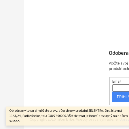
Odobera
Vložte svoj
produktoch
Email
PRIHL
Objednaný tovar si môžete prevziať osobne v predajni SELEKTRA, Družstevná
1143/24, Partizánske, tel.: 038/7490000. Všetok tovar je ihneď dostupný na našom
Copyright 2026
interbike
. Všetky práva vyhradené.
Uprav
sklade.