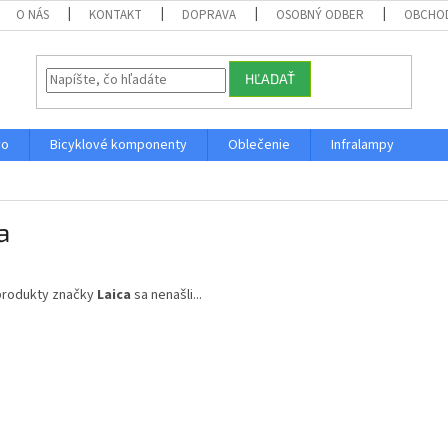
O NÁS
KONTAKT
DOPRAVA
OSOBNÝ ODBER
OBCHO
HĽADAŤ
vo
Bicyklové komponenty
Oblečenie
Infralampy
a
produkty značky
Laica
sa nenašli...