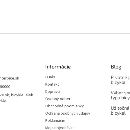
Informácie
Blog
O nás
Prvotné 
interbike.sk
bicykla
Kontakt
490000
Doprava
Výber spr
ke.sk, bicykle, elek
typu bicy
Osobný odber
ykle
Obchodné podmienky
Užitočná
bicykel
Ochrana osobných údajov
Reklamácie
Moja objednávka