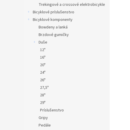
Trekingové a crossové elektrobicykle
Bicyklové príslušenstvo
Bicyklové komponenty
Bowdeny a lanká
Brzdové gumičky
Duše
12"
16"
20"
24"
26"
27,5"
28"
29"
Príslušenstvo
Gripy
Pedále