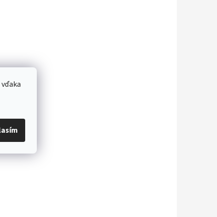
 vďaka
lasím