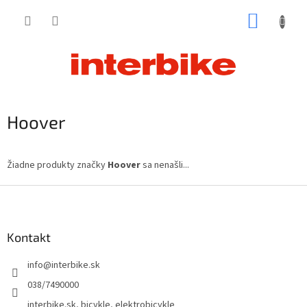
Prejsť
NÁKUP
na
obsah
KOŠÍK
Hoover
Žiadne produkty značky
Hoover
sa nenašli...
Z
á
p
ä
Kontakt
t
info
@
interbike.sk
i
e
038/7490000
interbike.sk, bicykle, elektrobicykle