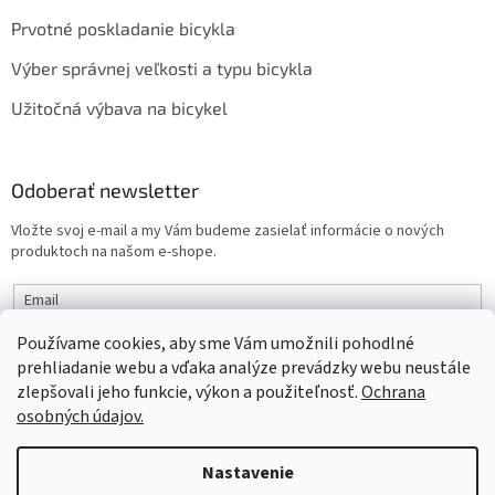
Prvotné poskladanie bicykla
Výber správnej veľkosti a typu bicykla
Užitočná výbava na bicykel
Odoberať newsletter
Vložte svoj e-mail a my Vám budeme zasielať informácie o nových
produktoch na našom e-shope.
Email
Používame cookies, aby sme Vám umožnili pohodlné
PRIHLÁSIŤ SA
prehliadanie webu a vďaka analýze prevádzky webu neustále
zlepšovali jeho funkcie, výkon a použiteľnosť.
Ochrana
osobných údajov.
Vytvoril Shoptet
Nastavenie