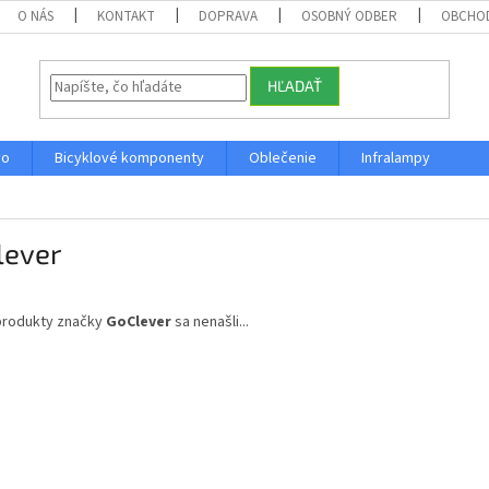
O NÁS
KONTAKT
DOPRAVA
OSOBNÝ ODBER
OBCHO
HĽADAŤ
vo
Bicyklové komponenty
Oblečenie
Infralampy
lever
produkty značky
GoClever
sa nenašli...