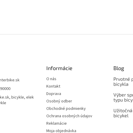
Informácie
Blog
O nás
Prvotné 
interbike.sk
bicykla
Kontakt
490000
Doprava
Výber spr
ke.sk, bicykle, elek
typu bicy
Osobný odber
ykle
Obchodné podmienky
Užitočná
bicykel
Ochrana osobných údajov
Reklamácie
Moja objednávka