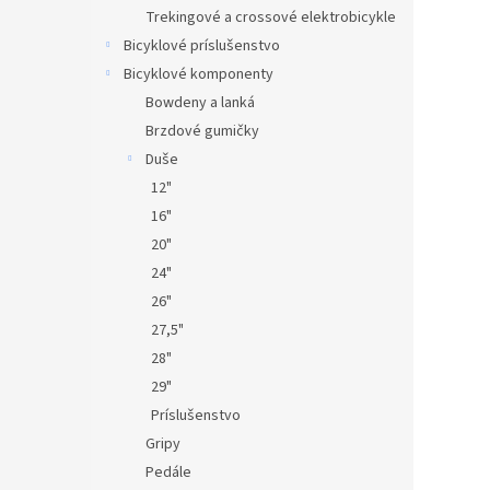
Trekingové a crossové elektrobicykle
Bicyklové príslušenstvo
Bicyklové komponenty
Bowdeny a lanká
Brzdové gumičky
Duše
12"
16"
20"
24"
26"
27,5"
28"
29"
Príslušenstvo
Gripy
Pedále