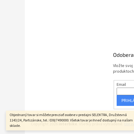
Odobera
Vložte svoj
produktoch
Email
PRIHL
Objednaný tovar si môžete prevziať osobne v predajni SELEKTRA, Družstevná
1143/24, Partizánske, tel.: 038/7490000. Všetok tovar je ihneď dostupný na našom
Copyright 2026
interbike
. Všetky práva vyhradené.
Uprav
sklade.