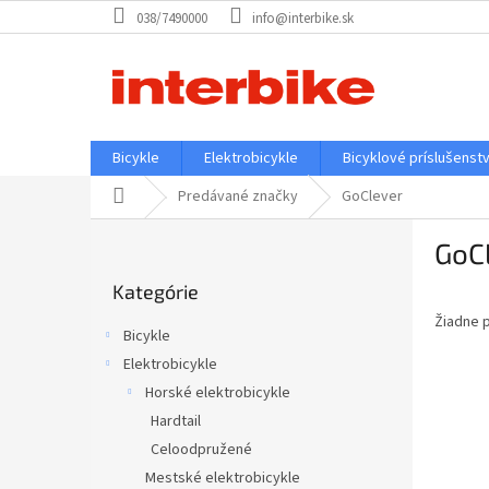
Prejsť
038/7490000
info@interbike.sk
na
obsah
Bicykle
Elektrobicykle
Bicyklové príslušenst
Domov
Predávané značky
GoClever
B
GoC
o
Preskočiť
č
Kategórie
kategórie
n
Žiadne 
ý
Bicykle
p
Elektrobicykle
a
Horské elektrobicykle
n
e
Hardtail
l
Celoodpružené
Mestské elektrobicykle