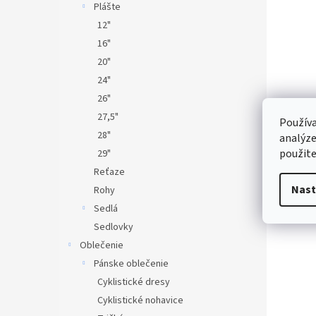
Plášte
12"
16"
20"
24"
26"
27,5"
Používa
28"
analýze
použite
29"
Reťaze
Nast
Rohy
Sedlá
Sedlovky
Oblečenie
Pánske oblečenie
Cyklistické dresy
Cyklistické nohavice