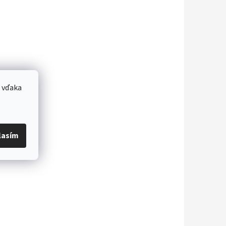
 vďaka
lasím