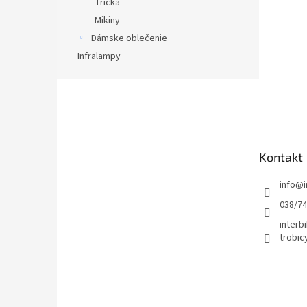
Tričká
Mikiny
Dámske oblečenie
Infralampy
Z
á
p
ä
t
Kontakt
i
e
info
@
038/7
interbi
trobic