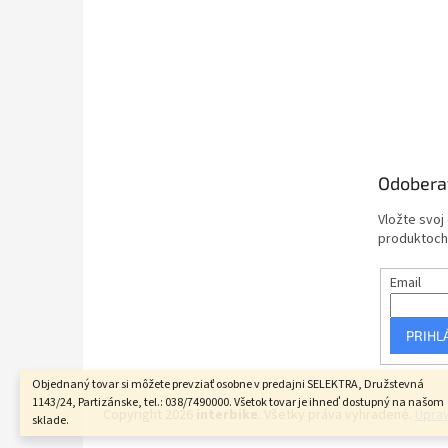
Odobera
Vložte svoj
produktoch
Email
PRIHL
Objednaný tovar si môžete prevziať osobne v predajni SELEKTRA, Družstevná
1143/24, Partizánske, tel.: 038/7490000. Všetok tovar je ihneď dostupný na našom
Copyright 2026
interbike
. Všetky práva vyhradené.
Uprav
sklade.