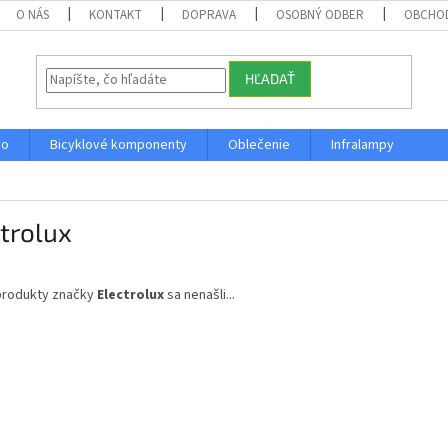
O NÁS
KONTAKT
DOPRAVA
OSOBNÝ ODBER
OBCHO
HĽADAŤ
vo
Bicyklové komponenty
Oblečenie
Infralampy
trolux
produkty značky
Electrolux
sa nenašli...