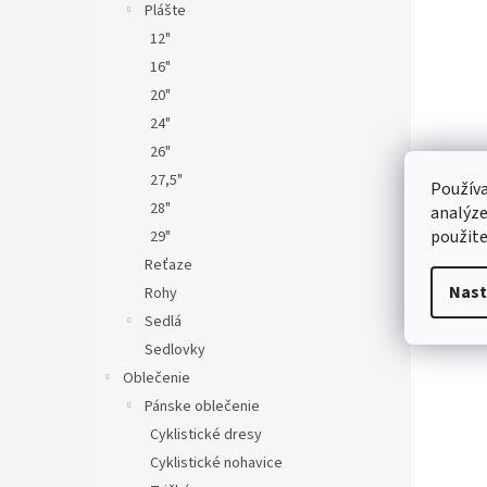
Plášte
12"
16"
20"
24"
26"
27,5"
Používa
28"
analýze
použite
29"
Reťaze
Nast
Rohy
Sedlá
Sedlovky
Oblečenie
Pánske oblečenie
Cyklistické dresy
Cyklistické nohavice