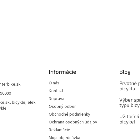
Informácie
Blog
O nás
Prvotné 
interbike.sk
bicykla
Kontakt
490000
Doprava
Výber spr
ke.sk, bicykle, elek
typu bicy
Osobný odber
ykle
Obchodné podmienky
Užitočná
bicykel
Ochrana osobných údajov
Reklamácie
Moja objednávka