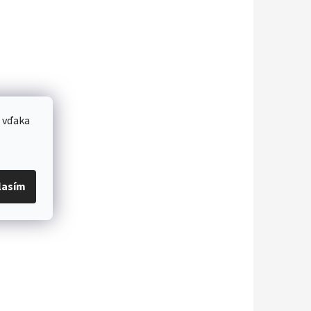
 vďaka
lasím