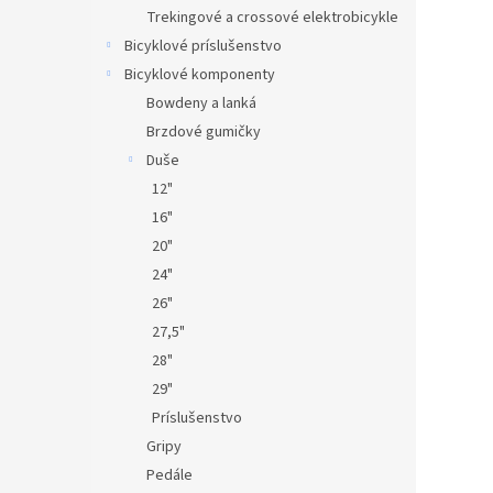
Trekingové a crossové elektrobicykle
Bicyklové príslušenstvo
Bicyklové komponenty
Bowdeny a lanká
Brzdové gumičky
Duše
12"
16"
20"
24"
26"
27,5"
28"
29"
Príslušenstvo
Gripy
Pedále