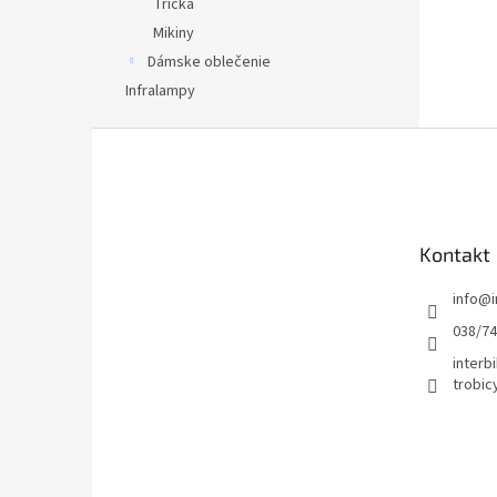
Tričká
Mikiny
Dámske oblečenie
Infralampy
Z
á
p
ä
t
Kontakt
i
e
info
@
038/7
interbi
trobic