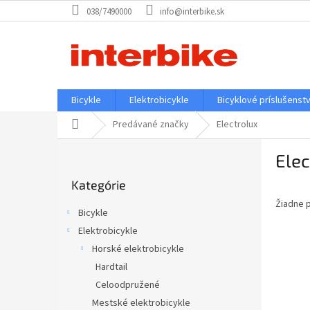
Prejsť
038/7490000
info@interbike.sk
na
obsah
Bicykle
Elektrobicykle
Bicyklové príslušenst
Domov
Predávané značky
Electrolux
B
Elec
o
Preskočiť
č
Kategórie
kategórie
n
Žiadne 
ý
Bicykle
p
Elektrobicykle
a
Horské elektrobicykle
n
e
Hardtail
l
Celoodpružené
Mestské elektrobicykle