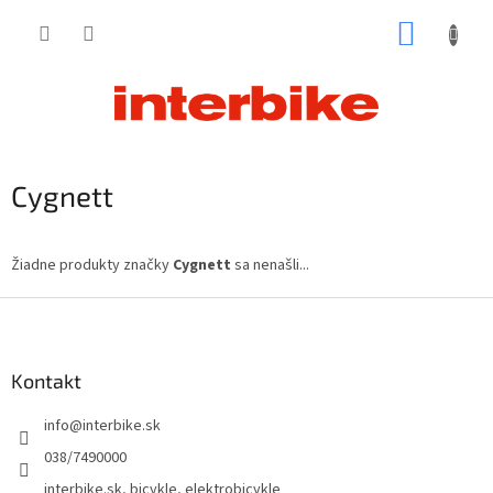
Prejsť
NÁKUP
na
obsah
KOŠÍK
Cygnett
Žiadne produkty značky
Cygnett
sa nenašli...
Z
á
p
ä
Kontakt
t
info
@
interbike.sk
i
e
038/7490000
interbike.sk, bicykle, elektrobicykle