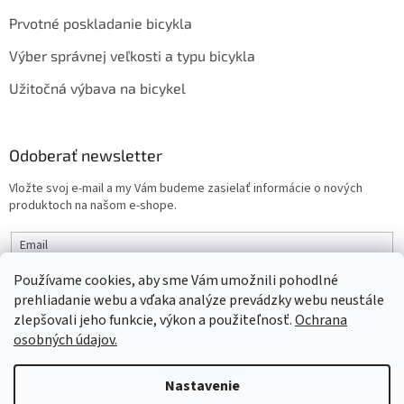
Prvotné poskladanie bicykla
Výber správnej veľkosti a typu bicykla
Užitočná výbava na bicykel
Odoberať newsletter
Vložte svoj e-mail a my Vám budeme zasielať informácie o nových
produktoch na našom e-shope.
Email
Používame cookies, aby sme Vám umožnili pohodlné
PRIHLÁSIŤ SA
prehliadanie webu a vďaka analýze prevádzky webu neustále
zlepšovali jeho funkcie, výkon a použiteľnosť.
Ochrana
osobných údajov.
Vytvoril Shoptet
Nastavenie