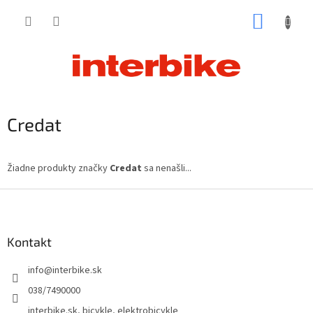
Prejsť
NÁKUP
na
obsah
KOŠÍK
Credat
Žiadne produkty značky
Credat
sa nenašli...
Z
á
p
ä
Kontakt
t
info
@
interbike.sk
i
e
038/7490000
interbike.sk, bicykle, elektrobicykle