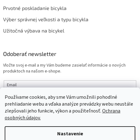
Prvotné poskladanie bicykla
Výber správnej veľkosti a typu bicykla
Užitočná výbava na bicykel
Odoberať newsletter
Vložte svoj e-mail a my Vám budeme zasielať informácie o nových
produktoch na našom e-shope.
Email
Používame cookies, aby sme Vám umožnili pohodlné
PRIHLÁSIŤ SA
prehliadanie webu a vďaka analýze prevádzky webu neustále
zlepšovali jeho funkcie, výkon a použiteľnosť.
Ochrana
osobných údajov.
Vytvoril Shoptet
Nastavenie