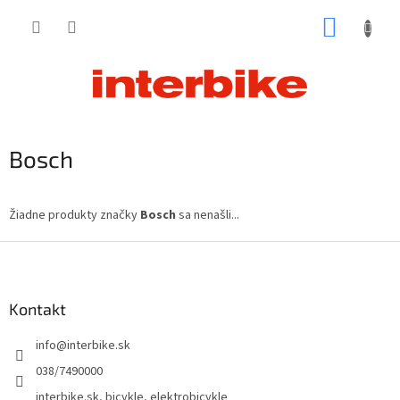
Prejsť
NÁKUP
na
obsah
KOŠÍK
Bosch
Žiadne produkty značky
Bosch
sa nenašli...
Z
á
p
ä
Kontakt
t
info
@
interbike.sk
i
e
038/7490000
interbike.sk, bicykle, elektrobicykle