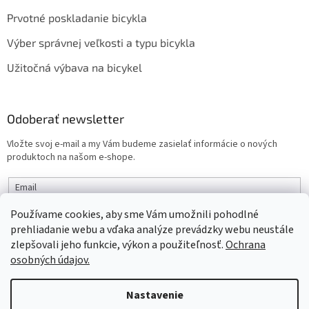
Prvotné poskladanie bicykla
Výber správnej veľkosti a typu bicykla
Užitočná výbava na bicykel
Odoberať newsletter
Vložte svoj e-mail a my Vám budeme zasielať informácie o nových
produktoch na našom e-shope.
Email
Používame cookies, aby sme Vám umožnili pohodlné
PRIHLÁSIŤ SA
prehliadanie webu a vďaka analýze prevádzky webu neustále
zlepšovali jeho funkcie, výkon a použiteľnosť.
Ochrana
osobných údajov.
Vytvoril Shoptet
Nastavenie