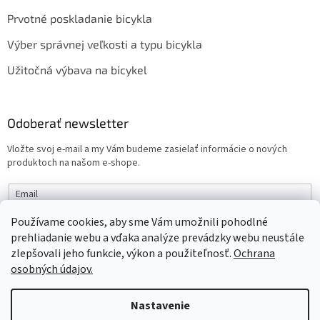
Prvotné poskladanie bicykla
Výber správnej veľkosti a typu bicykla
Užitočná výbava na bicykel
Odoberať newsletter
Vložte svoj e-mail a my Vám budeme zasielať informácie o nových
produktoch na našom e-shope.
Email
Používame cookies, aby sme Vám umožnili pohodlné
PRIHLÁSIŤ SA
prehliadanie webu a vďaka analýze prevádzky webu neustále
zlepšovali jeho funkcie, výkon a použiteľnosť.
Ochrana
osobných údajov.
Vytvoril Shoptet
Nastavenie