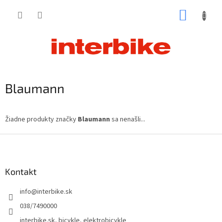
Prejsť
NÁKUP
na
obsah
KOŠÍK
Blaumann
Žiadne produkty značky
Blaumann
sa nenašli...
Z
á
p
ä
Kontakt
t
info
@
interbike.sk
i
e
038/7490000
interbike.sk, bicykle, elektrobicykle