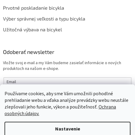
Prvotné poskladanie bicykla
Výber správnej veľkosti a typu bicykla
Užitočná výbava na bicykel
Odoberať newsletter
Vložte svoj e-mail a my Vám budeme zasielať informácie o nových
produktoch na našom e-shope.
Email
Používame cookies, aby sme Vám umožnili pohodlné
PRIHLÁSIŤ SA
prehliadanie webu a vďaka analýze prevádzky webu neustále
zlepšovali jeho funkcie, výkon a použiteľnosť.
Ochrana
osobných údajov.
Vytvoril Shoptet
Nastavenie