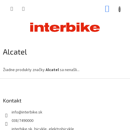
Prejsť
NÁKUP
na
obsah
KOŠÍK
Alcatel
Žiadne produkty značky
Alcatel
sa nenašli...
Z
á
p
ä
Kontakt
t
info
@
interbike.sk
i
e
038/7490000
interbike.sk, bicykle, elektrobicykle