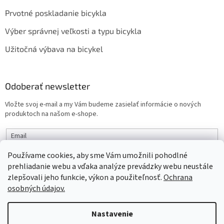
Prvotné poskladanie bicykla
Výber správnej veľkosti a typu bicykla
Užitočná výbava na bicykel
Odoberať newsletter
Vložte svoj e-mail a my Vám budeme zasielať informácie o nových
produktoch na našom e-shope.
Email
Používame cookies, aby sme Vám umožnili pohodlné
PRIHLÁSIŤ SA
prehliadanie webu a vďaka analýze prevádzky webu neustále
zlepšovali jeho funkcie, výkon a použiteľnosť.
Ochrana
osobných údajov.
Vytvoril Shoptet
Nastavenie