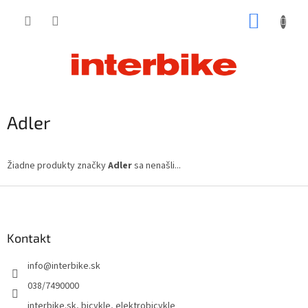
Prejsť
NÁKUP
na
obsah
KOŠÍK
Adler
Žiadne produkty značky
Adler
sa nenašli...
Z
á
p
ä
Kontakt
t
info
@
interbike.sk
i
e
038/7490000
interbike.sk, bicykle, elektrobicykle