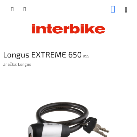
Prejsť
NÁKUP
na
obsah
KOŠÍK
Longus EXTREME 650
895
Značka:
Longus