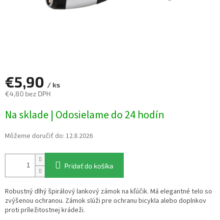
€5,90
/ ks
€4,80 bez DPH
Jednotková
Na sklade | Odosielame do 24 hodín
cena:
Môžeme doručiť do:
12.8.2026
Pridať do košíka
Robustný dlhý špirálový lankový zámok na kľúčik. Má elegantné telo so
zvýšenou ochranou. Zámok slúži pre ochranu bicykla alebo doplnkov
proti príležitostnej krádeži.