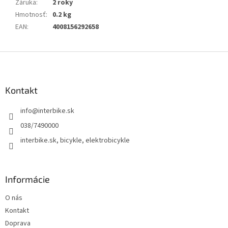
Záruka
:
2 roky
Hmotnosť
:
0.2 kg
EAN
:
4008156292658
Z
á
p
ä
Kontakt
t
info
@
interbike.sk
i
e
038/7490000
interbike.sk, bicykle, elektrobicykle
Informácie
O nás
Kontakt
Doprava