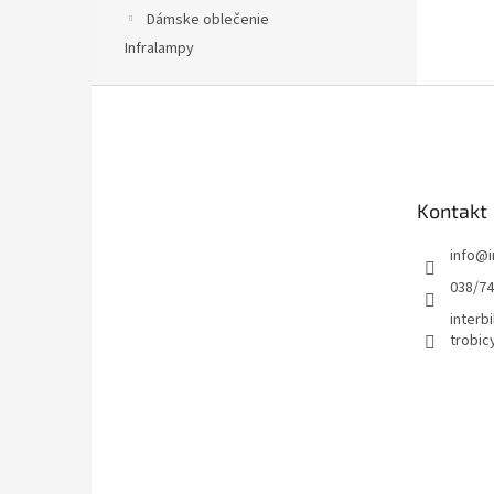
Dámske oblečenie
Infralampy
Z
á
p
ä
t
Kontakt
i
e
info
@
038/7
interbi
trobic