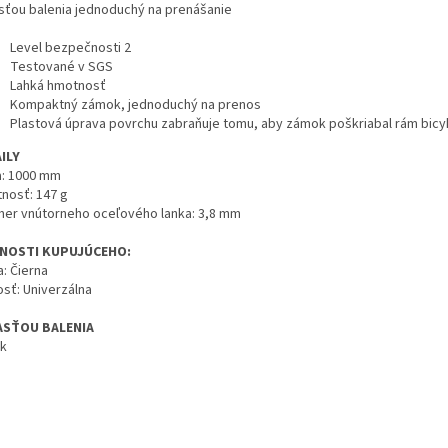
sťou balenia jednoduchý na prenášanie
Level bezpečnosti 2
Testované v SGS
Lahká hmotnosť
Kompaktný zámok, jednoduchý na prenos
Plastová úprava povrchu zabraňuje tomu, aby zámok poškriabal rám bicy
ILY
a: 1000 mm
nosť: 147 g
mer vnútorneho oceľového lanka: 3,8 mm
NOSTI KUPUJÚCEHO:
: Čierna
osť: Univerzálna
ASŤOU BALENIA
ak