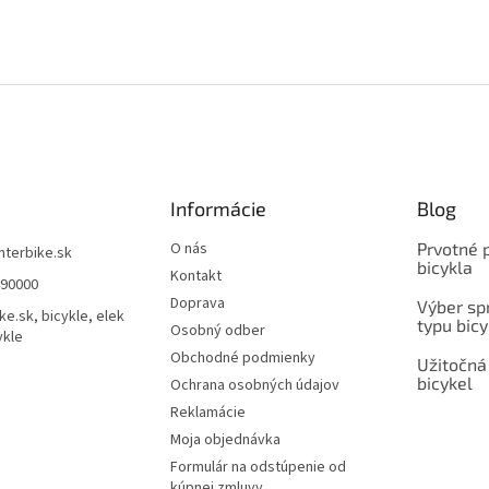
Informácie
Blog
O nás
Prvotné 
interbike.sk
bicykla
Kontakt
490000
Doprava
Výber spr
ke.sk, bicykle, elek
typu bicy
Osobný odber
ykle
Obchodné podmienky
Užitočná
bicykel
Ochrana osobných údajov
Reklamácie
Moja objednávka
Formulár na odstúpenie od
kúpnej zmluvy