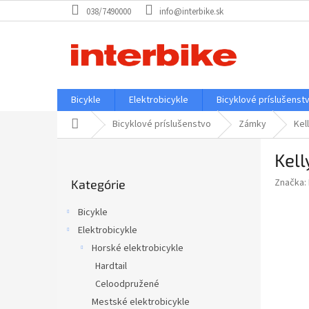
Prejsť
038/7490000
info@interbike.sk
na
obsah
Bicykle
Elektrobicykle
Bicyklové príslušenst
Domov
Bicyklové príslušenstvo
Zámky
Kel
B
Kell
o
Preskočiť
č
Značka:
Kategórie
kategórie
n
ý
Bicykle
p
Elektrobicykle
a
Horské elektrobicykle
n
e
Hardtail
l
Celoodpružené
Mestské elektrobicykle