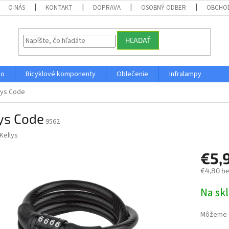
O NÁS
KONTAKT
DOPRAVA
OSOBNÝ ODBER
OBCHO
HĽADAŤ
vo
Bicyklové komponenty
Oblečenie
Infralampy
lys Code
ys Code
9562
Kellys
€5,
€4,80 b
Jednotk
Na sk
cena:
Môžeme d