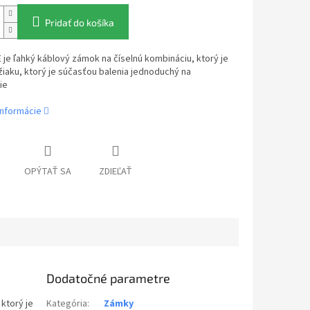
Pridať do košíka
je ľahký káblový zámok na číselnú kombináciu, ktorý je
iaku, ktorý je súčasťou balenia jednoduchý na
ie
informácie
OPÝTAŤ SA
ZDIEĽAŤ
Dodatočné parametre
ktorý je
Kategória
:
Zámky