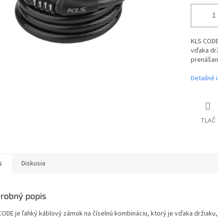
KLS CODE 
vďaka drž
prenášan
Detailné 
TLAČ
s
Diskusia
robný popis
CODE je ľahký káblový zámok na číselnú kombináciu, ktorý je vďaka držiaku, 