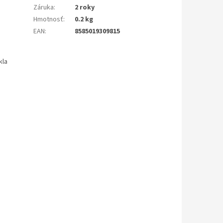
Záruka
:
2 roky
Hmotnosť
:
0.2 kg
EAN
:
8585019309815
kla