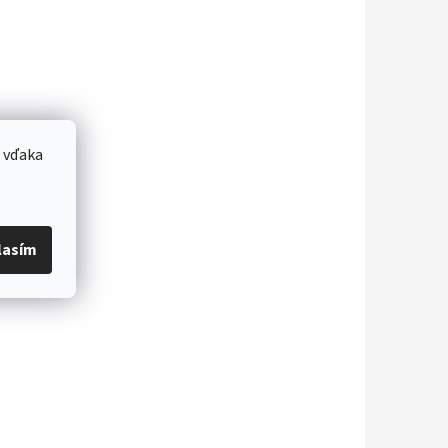
 vďaka
lasím