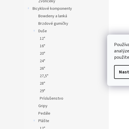
Zvončeky
Bicyklové komponenty
Bowdeny a lanká
Brzdové gumičky
Duše
12"
Používa
16"
analýze
20"
použite
24"
26"
Nast
27,5"
28"
29"
Príslušenstvo
Gripy
Pedále
Plášte
12"