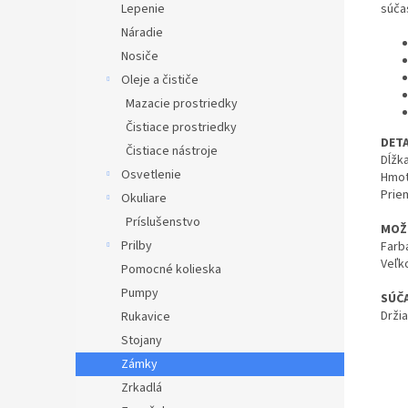
Lepenie
súča
Náradie
Nosiče
Oleje a čističe
Mazacie prostriedky
Čistiace prostriedky
DETA
Čistiace nástroje
Dĺžk
Osvetlenie
Hmot
Prie
Okuliare
Príslušenstvo
MOŽ
Prilby
Farba
Veľk
Pomocné kolieska
Pumpy
SÚČ
Drži
Rukavice
Stojany
Zámky
Zrkadlá