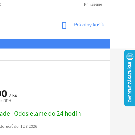
DNÉ PODMIENKY
OCHRANA OSOBNÝCH ÚDAJOV
Prihlásenie
REKLAMÁCIE
NÁKUPNÝ
Prázdny košík
KOŠÍK
90
/ ks
ez DPH
ová
lade | Odosielame do 24 hodín
oručiť do:
12.8.2026