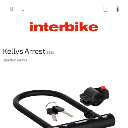
Prejsť
NÁKUP
na
obsah
KOŠÍK
Kellys Arrest
3825
Značka:
Kellys