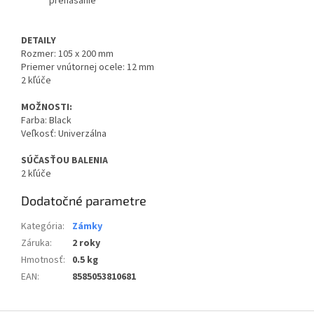
prenášanie
DETAILY
Rozmer: 105 x 200 mm
Priemer vnútornej ocele: 12 mm
2 kľúče
MOŽNOSTI:
Farba: Black
Veľkosť: Univerzálna
SÚČASŤOU BALENIA
2 kľúče
Dodatočné parametre
Kategória
:
Zámky
Záruka
:
2 roky
Hmotnosť
:
0.5 kg
EAN
:
8585053810681