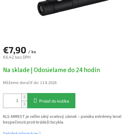
€7,90
/ ks
€6,42 bez DPH
Jednotková
Na sklade | Odosielame do 24 hodín
cena:
Môžeme doručiť do:
13.8.2026
Pridať do košíka
KLS ARREST je veľmi silný ocelový zámok – ponúka extrémny level
bezpečnosti proti krádeži bicykla.
Detailné informácie