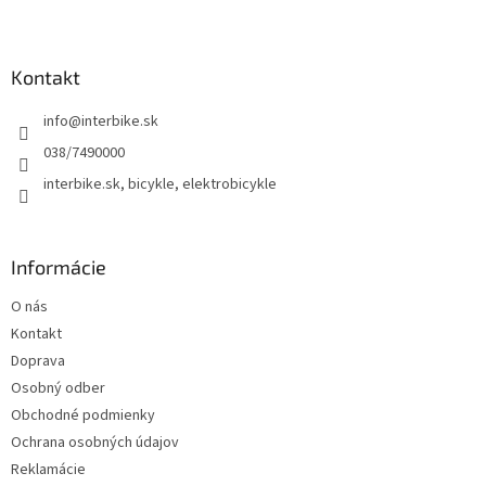
Z
á
p
ä
Kontakt
t
info
@
interbike.sk
i
e
038/7490000
interbike.sk, bicykle, elektrobicykle
Informácie
O nás
Kontakt
Doprava
Osobný odber
Obchodné podmienky
Ochrana osobných údajov
Reklamácie