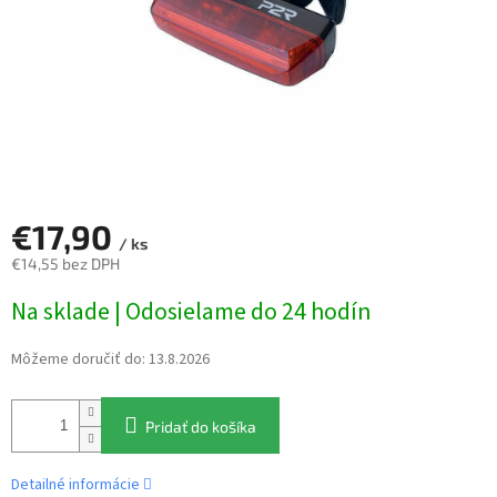
€17,90
/ ks
€14,55 bez DPH
Jednotková
Na sklade | Odosielame do 24 hodín
cena:
Môžeme doručiť do:
13.8.2026
Pridať do košíka
Detailné informácie