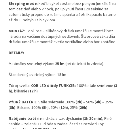
Sleeping mode
: keď bicykel zostane bez pohybu (nezáleží na
tom cez deň alebo v noci), po uplynutí času 120 sekúnd sa
automaticky prepne do režimu spánku a šetrí kapacitu batérie
až do 1. pohybu s bicyklom.
MONTÁŽ
: ToolFree – silikónový držiak umožňuje montáž bez
náradia na väčšinu dostupných sedloviek. Štvorcová základňa
držiaku umožňuje montáž svetla vertikálne alebo horizontálne
DETAILY:
Maximálny svetelný výkon:
25 lm
(pri detekcii brzdenia).
Štandardný svetelný výkon: 15 lm
Zdroj svetla:
COB LED diódy
FUNKCIE
:: 100% stále svietenie (
3
h
), blikanie (
12 h
)
VÝDRŽ BATÉRIE
: Stále svietenie 100% (
2h
) – 50% (
4h
) – 25%
(
8h
)- Blikanie 100% (
5h
), 50% (
10h
), 25% (
20h
)
Nabíjanie batérie
indikácia tzv. dýchaním (
1h 30 min
), Plné
nabitie – zelená LED dióda v zadnej časti sa rozvieti Typ