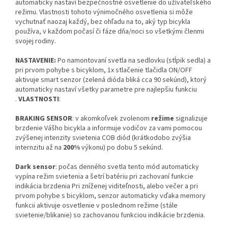
automaticky nastaví bezpečnostné osvetlenie do užívateľského
režimu. Vlastnosti tohoto výnimočného osvetlenia si môže
vychutnať naozaj každý, bez ohľadu na to, aký typ bicykla
používa, v každom počasí či fáze dňa/noci so všetkými členmi
svojej rodiny.
NASTAVENIE:
Po namontovaní svetla na sedlovku (stĺpik sedla) a
pri prvom pohybe s bicyklom, 1x stlačenie tlačidla ON/OFF
aktivuje smart senzor (zelená dióda bliká cca 90 sekúnd), ktorý
automaticky nastaví všetky parametre pre najlepšiu funkciu
.
VLASTNOSTI
:
BRAKING SENSOR
: v akomkoľvek zvolenom
režime
signalizuje
brzdenie Vášho bicykla a informuje vodičov za vami pomocou
zvýšenej intenzity svietenia COB diód (krátkodobo zvýšia
internzitu až na
200%
výkonu) po dobu 5 sekúnd.
Dark sensor
: počas denného svetla tento mód automaticky
vypína režim svietenia a šetrí batériu pri zachovaní funkcie
indikácia brzdenia Pri zníženej viditeľnosti, alebo večer a pri
prvom pohybe s bicyklom, senzor automaticky vďaka memory
funkcii aktivuje osvetlenie v poslednom režime (stále
svietenie/blikanie) so zachovanou funkciou indikácie brzdenia.