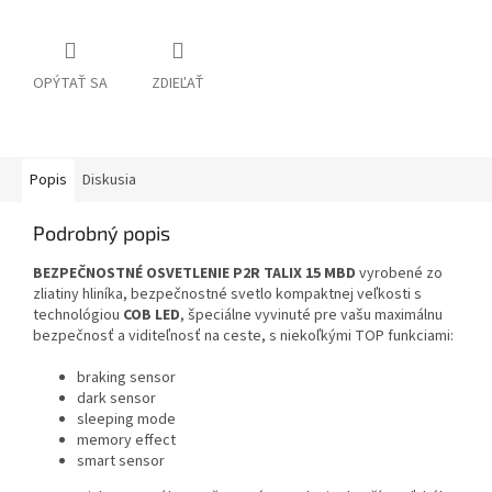
OPÝTAŤ SA
ZDIEĽAŤ
Popis
Diskusia
Podrobný popis
BEZPEČNOSTNÉ OSVETLENIE
P2R TALIX 15 MBD
vyrobené zo
zliatiny hliníka, bezpečnostné svetlo kompaktnej veľkosti s
technológiou
COB LED
, špeciálne vyvinuté pre vašu maximálnu
bezpečnosť a viditeľnosť na ceste, s niekoľkými TOP funkciami:
braking sensor
dark sensor
sleeping mode
memory effect
smart sensor