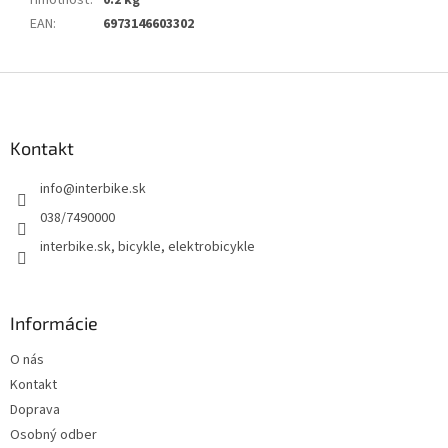
Hmotnosť
:
0.2 kg
EAN
:
6973146603302
Z
á
p
ä
Kontakt
t
info
@
interbike.sk
i
e
038/7490000
interbike.sk, bicykle, elektrobicykle
Informácie
O nás
Kontakt
Doprava
Osobný odber