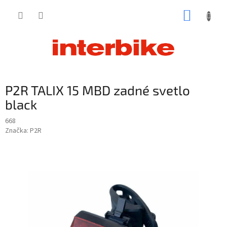
Prejsť
NÁKUP
na
obsah
KOŠÍK
P2R TALIX 15 MBD zadné svetlo
black
668
Značka:
P2R