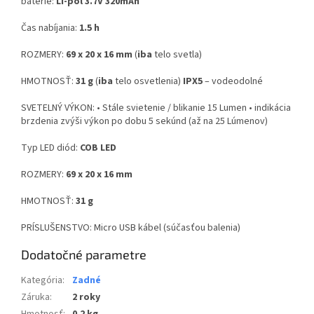
batérie:
Li-pol 3.7V 320mAh
Čas nabíjania:
1.5 h
ROZMERY:
69 x 20 x 16 mm
(
iba
telo svetla)
HMOTNOSŤ:
31 g
(
iba
telo osvetlenia)
IPX5
– vodeodolné
SVETELNÝ VÝKON: • Stále svietenie / blikanie 15 Lumen • indikácia
brzdenia zvýši výkon po dobu 5 sekúnd (až na 25 Lúmenov)
Typ LED diód:
COB LED
ROZMERY:
69 x 20 x 16 mm
HMOTNOSŤ:
31 g
PRÍSLUŠENSTVO: Micro USB kábel (súčasťou balenia)
Dodatočné parametre
Kategória
:
Zadné
Záruka
:
2 roky