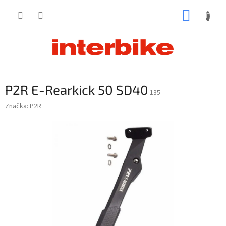
Prejsť
NÁKUP
na
obsah
KOŠÍK
P2R E-Rearkick 50 SD40
135
Značka:
P2R