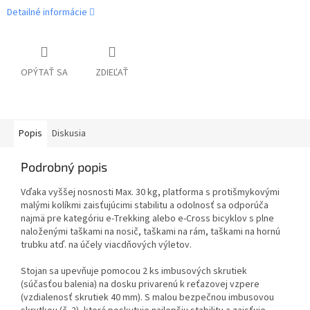
Detailné informácie
OPÝTAŤ SA
ZDIEĽAŤ
Popis
Diskusia
Podrobný popis
Vďaka vyššej nosnosti Max.
30 kg, platforma s protišmykovými
malými kolíkmi zaisťujúcimi stabilitu a odolnosť sa odporúča
najmä pre kategóriu e-Trekking alebo e-Cross bicyklov s plne
naloženými taškami na nosič, taškami na rám, taškami na hornú
trubku atď. na účely viacdňových výletov.
Stojan sa upevňuje pomocou 2 ks imbusových skrutiek
(súčasťou balenia) na dosku privarenú k reťazovej vzpere
(vzdialenosť skrutiek 40 mm).
S malou bezpečnou imbusovou