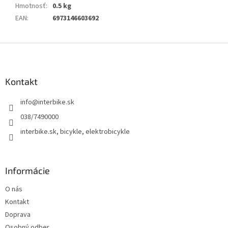
Hmotnosť
:
0.5 kg
EAN
:
6973146603692
Z
á
p
ä
Kontakt
t
info
@
interbike.sk
i
e
038/7490000
interbike.sk, bicykle, elektrobicykle
Informácie
O nás
Kontakt
Doprava
Osobný odber