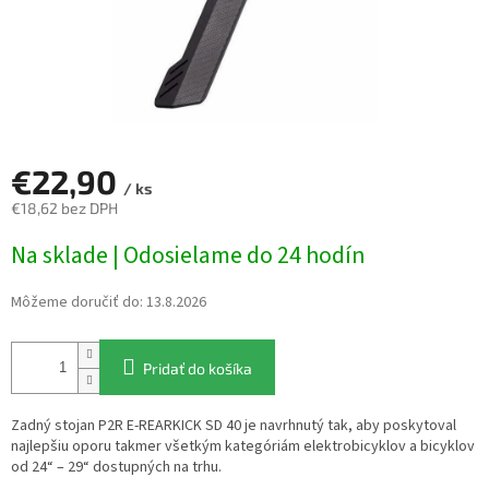
€22,90
/ ks
€18,62 bez DPH
Jednotková
Na sklade | Odosielame do 24 hodín
cena:
Môžeme doručiť do:
13.8.2026
Pridať do košíka
Zadný stojan P2R E-REARKICK SD 40 je navrhnutý tak, aby poskytoval
najlepšiu oporu takmer všetkým kategóriám elektrobicyklov a bicyklov
od 24“ – 29“ dostupných na trhu.