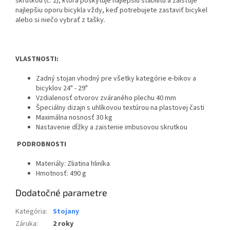
skrutkou (č. 2), ktorá poskytuje najlepšiu stabilitu a zaisťuje
najlepšiu oporu bicykla vždy, keď potrebujete zastaviť bicykel
alebo si niečo vybrať z tašky.
VLASTNOSTI:
Zadný stojan vhodný pre všetky kategórie e-bikov a
bicyklov 24" - 29"
Vzdialenosť otvorov zváraného plechu 40 mm
Špeciálny dizajn s uhlíkovou textúrou na plastovej časti
Maximálna nosnosť 30 kg
Nastavenie dĺžky a zaistenie imbusovou skrutkou
PODROBNOSTI
Materiály: Zliatina hliníka
Hmotnosť: 490 g
Dodatočné parametre
Kategória
:
Stojany
Záruka
:
2 roky