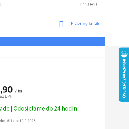
DNÉ PODMIENKY
OCHRANA OSOBNÝCH ÚDAJOV
Prihlásenie
REKLAMÁCIE
NÁKUPNÝ
Prázdny košík
KOŠÍK
,90
/ ks
bez DPH
ová
lade | Odosielame do 24 hodín
oručiť do:
13.8.2026