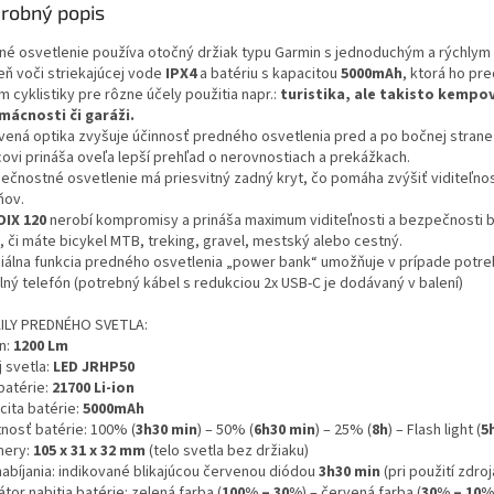
robný popis
né osvetlenie používa otočný držiak typu Garmin s jednoduchým a rýchlym
eň voči striekajúcej vode
IPX4
a batériu s kapacitou
5000mAh
, ktorá ho pr
 cyklistiky pre rôzne účely použitia napr.:
turistika, ale takisto kempo
mácnosti či garáži.
vená optika zvyšuje účinnosť predného osvetlenia pred a po bočnej strane 
covi prináša oveľa lepší prehľad o nerovnostiach a prekážkach.
ečnostné osvetlenie má priesvitný zadný kryt, čo pomáha zvýšiť viditeľnos
ňov.
IX 120
nerobí kompromisy a prináša maximum viditeľnosti a bezpečnosti 
, či máte bicykel MTB, treking, gravel, mestský alebo cestný.
iálna funkcia predného osvetlenia „power bank“ umožňuje v prípade potre
lný telefón (potrebný kábel s redukciou 2x USB-C je dodávaný v balení)
ILY PREDNÉHO SVETLA:
n:
1200 Lm
 svetla:
LED JRHP50
batérie:
21700 Li-ion
ita batérie:
5000mAh
tnosť batérie: 100% (
3h30 min
) – 50% (
6h30 min
) – 25% (
8h
) – Flash light (
5
ery:
105 x 31 x 32 mm
(telo svetla bez držiaku)
nabíjania: indikované blikajúcou červenou diódou
3h30 min
(pri použití zdro
átor nabitia batérie: zelená farba (
100% – 30%
) – červená farba (
30% – 10%