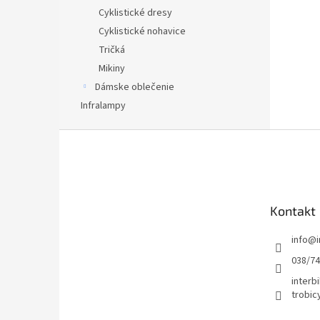
Cyklistické dresy
Cyklistické nohavice
Tričká
Mikiny
Dámske oblečenie
Infralampy
Z
á
p
ä
t
Kontakt
i
e
info
@
038/7
interbi
trobic