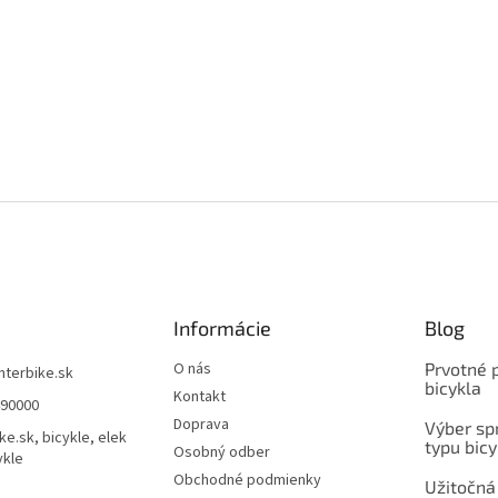
Informácie
Blog
O nás
Prvotné 
interbike.sk
bicykla
Kontakt
490000
Doprava
Výber spr
ke.sk, bicykle, elek
typu bicy
Osobný odber
ykle
Obchodné podmienky
Užitočná