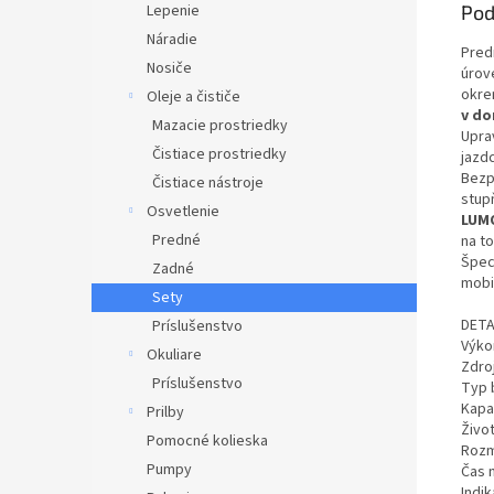
Lepenie
Pod
Náradie
Pred
Nosiče
úrov
okrem
Oleje a čističe
v do
Mazacie prostriedky
Upra
Čistiace prostriedky
jazd
Bezp
Čistiace nástroje
stup
Osvetlenie
LUMO
Predné
na to
Špec
Zadné
mobi
Sety
DETA
Príslušenstvo
Výko
Okuliare
Zdroj
Príslušenstvo
Typ 
Kapac
Prilby
Živo
Pomocné kolieska
Rozm
Pumpy
Čas 
Indik