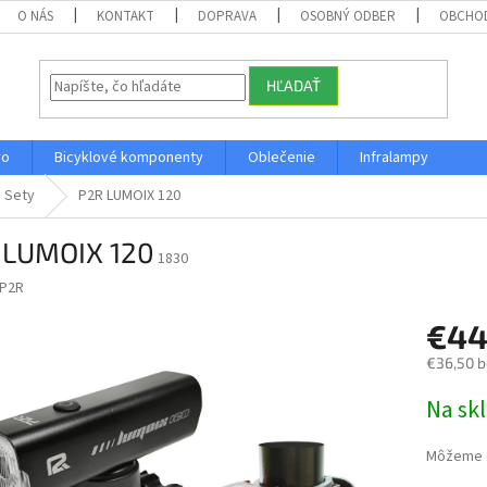
O NÁS
KONTAKT
DOPRAVA
OSOBNÝ ODBER
OBCHO
HĽADAŤ
vo
Bicyklové komponenty
Oblečenie
Infralampy
Sety
P2R LUMOIX 120
 LUMOIX 120
1830
P2R
€44
€36,50 
Jednotk
Na sk
cena:
Môžeme d