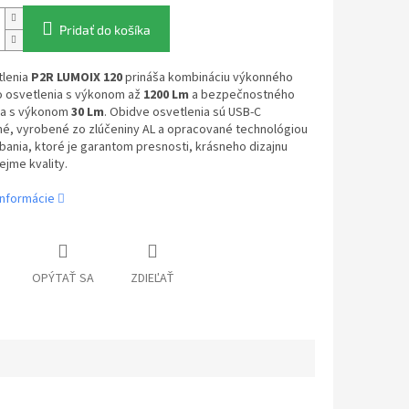
Pridať do košíka
lenia
P2R LUMOIX 120
prináša kombináciu výkonného
 osvetlenia s výkonom až
1200 Lm
a bezpečnostného
ia s výkonom
30 Lm
. Obidve osvetlenia sú USB-C
né, vyrobené zo zlúčeniny AL a opracované technológiou
ania, ktoré je garantom presnosti, krásneho dizajnu
jme kvality.
informácie
OPÝTAŤ SA
ZDIEĽAŤ