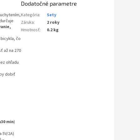
Dodatočné parametre
 uchytením,
Kategória
:
Sety
edurčuje
Záruka
:
2 roky
vanie,
Hmotnosť
:
0.2 kg
bicykla, čo
ť až na 270
bez ohľadu
by dobiť
h30 min
)
ja 5V/2A)
) –