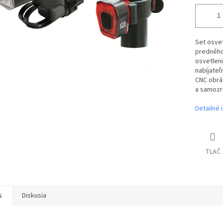
Set osvet
predného
osvetlen
nabíjateľ
CNC obráb
a samozre
Detailné 
TLAČ
s
Diskusia