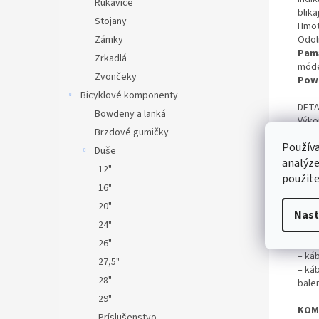
Rukavice
blik
Stojany
Hmot
Zámky
Odol
Pamä
Zrkadlá
mód
Zvončeky
Pow
Bicyklové komponenty
DETA
Bowdeny a lanká
Výko
Brzdové gumičky
Typ 
Používa
Život
Duše
min
analýze
12"
Čas n
použite
16"
Roz
Hmo
20"
Nast
Úrov
24"
PRÍ
26"
– ká
27,5"
– ká
28"
balen
29"
KOM
Príslušenstvo