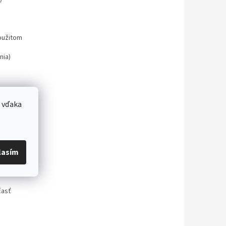
oužitom
nia)
 vďaka
18h30
n
lasím
časť