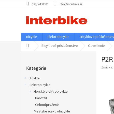
Prejsť
038/7490000
info@interbike.sk
na
obsah
Bicykle
Elektrobicykle
Bicyklové príslušenst
Domov
Bicyklové príslušenstvo
Osvetlenie
B
P2R
o
Preskočiť
č
Značka:
Kategórie
kategórie
n
ý
Bicykle
p
Elektrobicykle
a
Horské elektrobicykle
n
e
Hardtail
l
Celoodpružené
Mestské elektrobicykle