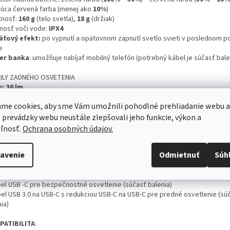
ajúca červená farba (menej ako
10%
)
nosť:
160 g
(telo svetla),
18 g
(držiak)
nosť voči vode:
IPX4
ťový efekt:
po vypnutí a opätovnom zapnutí svetlo svieti v poslednom p
e
er banka
: umožňuje nabíjať mobilný telefón (potrebný kábel je súčasť bale
ILY ZADNÉHO OSVETENIA
n:
30 lm
batérie: 1*702025 polymer
300mAh
me cookies, aby sme Vám umožnili pohodlné prehliadanie webu a
nosť batérie: (v závislosti od zvoleného módu): 1. mód:
8h30 min
– 2. mód:
– 3. mód:
6h30 min
– 4. mód:
6h30 min
– 5. mód:
5h30 min
– 6. mód:
3h30 mi
 prevádzky webu neustále zlepšovali jeho funkcie, výkon a
abíjania:
1h30 min
indikované blikajúcim zeleným svetlom
ľnosť.
Ochrana osobných údajov.
mer:
37*33*19 mm
tnosť:
20 g
(iba telo svetla),
14 g
držiak
avenie
Odmietnuť
Súh
eň odolnosti:
IPX2
SLUŠENSTVO
:
bel USB -C pre bezpečnostné osvetlenie (súčasť balenia)
bel USB 3.0 na USB-C s redukciou USB-C na USB-C pre predné osvetlenie (sú
ia)
PATIBILITA
: