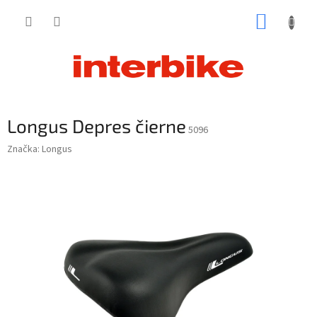
Prejsť
NÁKUP
na
obsah
KOŠÍK
Longus Depres čierne
5096
Značka:
Longus