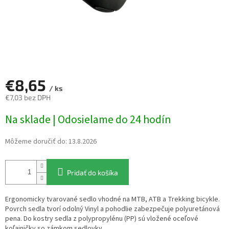
€8,65
/ ks
€7,03 bez DPH
Jednotková
Na sklade | Odosielame do 24 hodín
cena:
Môžeme doručiť do:
13.8.2026
Pridať do košíka
Ergonomicky tvarované sedlo vhodné na MTB, ATB a Trekking bicykle.
Povrch sedla tvorí odolný Vinyl a pohodlie zabezpečuje polyuretánová
pena. Do kostry sedla z polypropylénu (PP) sú vložené oceľové
koľajničky so zámkom sedlovky.