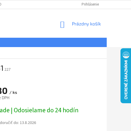
DNÉ PODMIENKY
OCHRANA OSOBNÝCH ÚDAJOV
Prihlásenie
REKLAMÁCIE
NÁKUPNÝ
Prázdny košík
KOŠÍK
1
227
80
/ ks
z DPH
ová
lade | Odosielame do 24 hodín
oručiť do:
13.8.2026