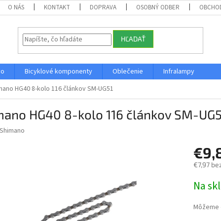
O NÁS
KONTAKT
DOPRAVA
OSOBNÝ ODBER
OBCHO
HĽADAŤ
vo
Bicyklové komponenty
Oblečenie
Infralampy
mano HG40 8-kolo 116 článkov SM-UG51
mano HG40 8-kolo 116 článkov SM-UG5
Shimano
€9,
€7,97 be
Jednotk
Na sk
cena:
Môžeme d