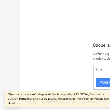
Odobera
Vložte svoj
produktoch
Email
PRIHL
Objednaný tovar si môžete prevziať osobne v predajni SELEKTRA, Družstevná
1143/24, Partizánske, tel.: 038/7490000. Všetok tovar je ihneď dostupný na našom
Copyright 2026
interbike
. Všetky práva vyhradené.
Uprav
sklade.