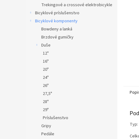
Trekingové a crossové elektrobicykle
Bicyklové príslušenstvo
Bicyklové komponenty
Bowdeny a lanká
Brzdové gumičky
Duše
12"
16"
20"
24"
26"
Popi
27,5"
28"
29"
Pod
Príslušenstvo
Typ:
Gripy
Pedále
Celk