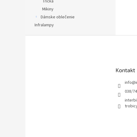
Tričká
Mikiny
Dámske oblečenie
Infralampy
Z
á
p
ä
t
Kontakt
i
e
info
@
038/7
interbi
trobic