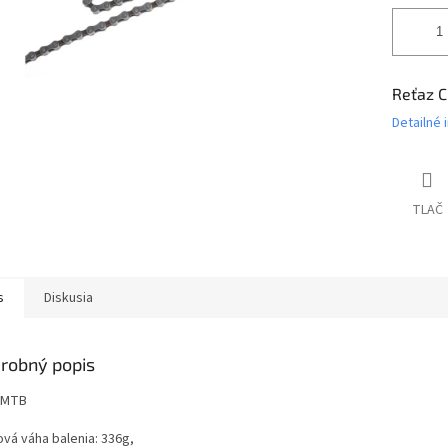
Reťaz C
Detailné 
TLAČ
s
Diskusia
robný popis
 MTB
ová váha balenia: 336g,