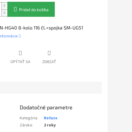
Pridať do košíka
N-HG40 8-kolo 116 čl.+spojka SM-UG51
informácie
OPÝTAŤ SA
ZDIEĽAŤ
Dodatočné parametre
Kategória
:
Reťaze
Záruka
:
2 roky