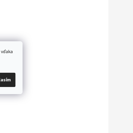
 vďaka
lasím