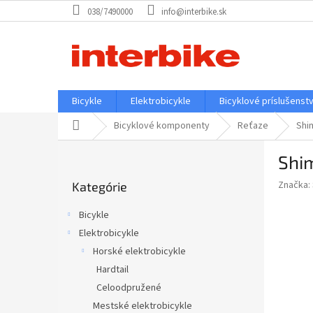
Prejsť
038/7490000
info@interbike.sk
na
obsah
Bicykle
Elektrobicykle
Bicyklové príslušenst
Domov
Bicyklové komponenty
Reťaze
Shi
B
Shi
o
Preskočiť
č
Značka:
Kategórie
kategórie
n
ý
Bicykle
p
Elektrobicykle
a
Horské elektrobicykle
n
e
Hardtail
l
Celoodpružené
Mestské elektrobicykle