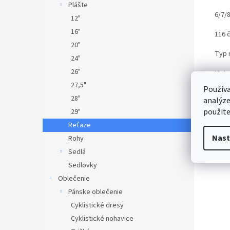
Plášte
6/7/8
12"
16"
116 
20"
Typ 
24"
26"
Mater
27,5"
Používa
28"
analýze
použite
29"
Reťaze
Nast
Rohy
Sedlá
Sedlovky
Oblečenie
Pánske oblečenie
Cyklistické dresy
Cyklistické nohavice