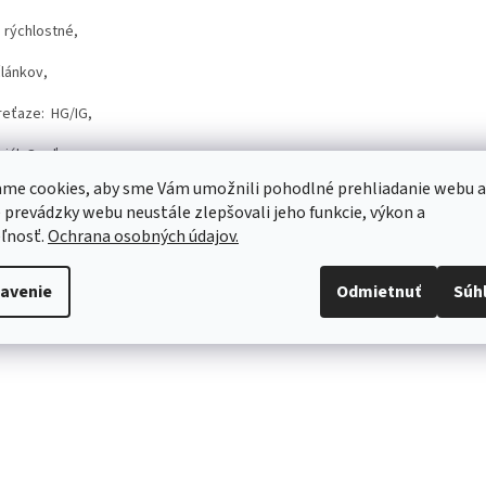
 rýchlostné,
článkov,
reťaze: HG/IG,
iál: Oceľ
me cookies, aby sme Vám umožnili pohodlné prehliadanie webu a
 prevádzky webu neustále zlepšovali jeho funkcie, výkon a
ľnosť.
Ochrana osobných údajov.
avenie
Odmietnuť
Súh