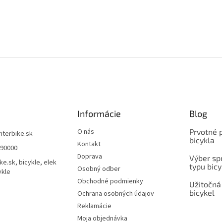
Informácie
Blog
O nás
Prvotné 
interbike.sk
bicykla
Kontakt
490000
Doprava
Výber spr
ke.sk, bicykle, elek
typu bicy
Osobný odber
ykle
Obchodné podmienky
Užitočná
bicykel
Ochrana osobných údajov
Reklamácie
Moja objednávka