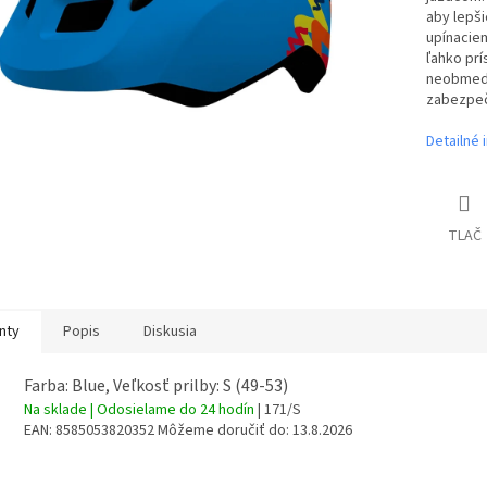
aby lepši
upínacie
ľahko prí
neobmedz
zabezpeč
Detailné 
TLAČ
nty
Popis
Diskusia
Farba: Blue, Veľkosť prilby: S (49-53)
Na sklade | Odosielame do 24 hodín
| 171/S
EAN:
8585053820352
Môžeme doručiť do:
13.8.2026