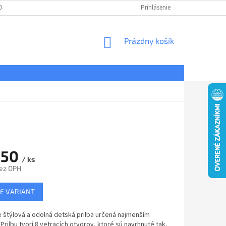
DNÉ PODMIENKY
OCHRANA OSOBNÝCH ÚDAJOV
Prihlásenie
REKLAMÁCIE
NÁKUPNÝ
Prázdny košík
KOŠÍK
,50
/ ks
ez DPH
ová
E VARIANT
 štýlová a odolná detská prilba určená najmenším
Prilbu tvorí 8 vetracích otvorov, ktoré sú navrhnuté tak,