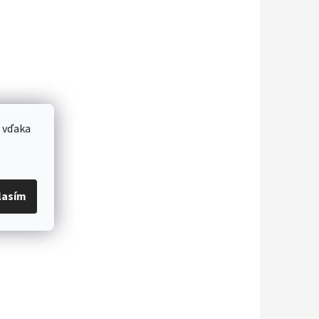
 vďaka
lasím