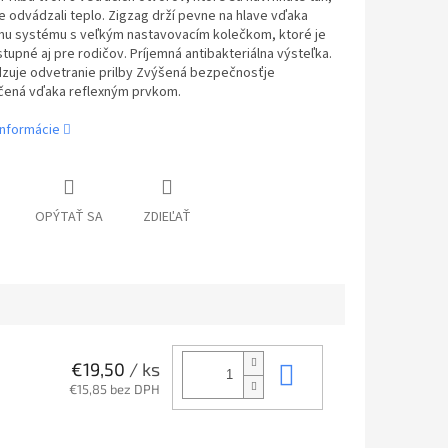
e odvádzali teplo. Zigzag drží pevne na hlave vďaka
mu systému s veľkým nastavovacím kolečkom, ktoré je
stupné aj pre rodičov. Príjemná antibakteriálna výsteľka.
uje odvetranie prilby Zvýšená bezpečnosťje
ená vďaka reflexným prvkom.
informácie
OPÝTAŤ SA
ZDIEĽAŤ
Do košíka
€19,50
/ ks
€15,85 bez DPH