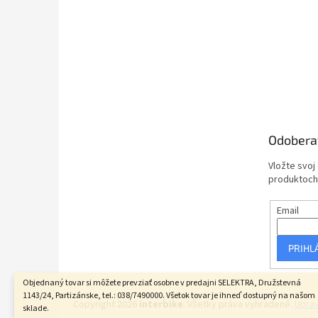
Odobera
Vložte svoj
produktoch
Email
PRIHL
Objednaný tovar si môžete prevziať osobne v predajni SELEKTRA, Družstevná
1143/24, Partizánske, tel.: 038/7490000. Všetok tovar je ihneď dostupný na našom
Copyright 2026
interbike
. Všetky práva vyhradené.
Uprav
sklade.