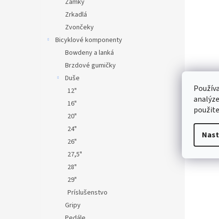
Zámky
Zrkadlá
Zvončeky
Bicyklové komponenty
Bowdeny a lanká
Brzdové gumičky
Duše
Používa
12"
analýze
16"
použite
20"
24"
Nast
26"
27,5"
28"
29"
Príslušenstvo
Gripy
Pedále