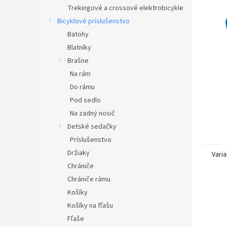
Trekingové a crossové elektrobicykle
Bicyklové príslušenstvo
Batohy
Blatníky
Brašne
Na rám
Do rámu
Pod sedlo
Na zadný nosič
Detské sedačky
Príslušenstvo
Držiaky
Varia
Chrániče
Chrániče rámu
Košíky
Košíky na fľašu
Fľaše