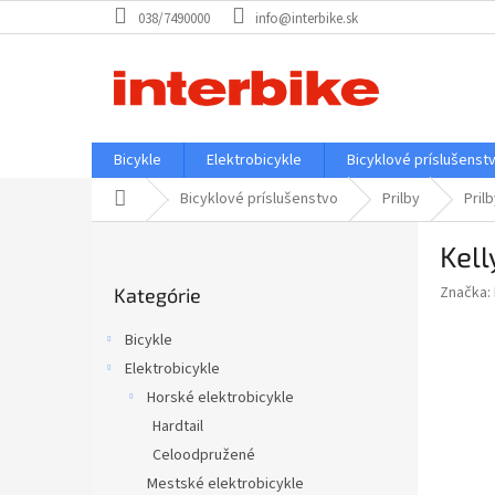
Prejsť
038/7490000
info@interbike.sk
na
obsah
Bicykle
Elektrobicykle
Bicyklové príslušenst
Domov
Bicyklové príslušenstvo
Prilby
Pril
B
Kell
o
Preskočiť
č
Značka:
Kategórie
kategórie
n
ý
Bicykle
p
Elektrobicykle
a
Horské elektrobicykle
n
e
Hardtail
l
Celoodpružené
Mestské elektrobicykle