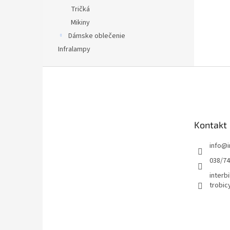
Tričká
Mikiny
Dámske oblečenie
Infralampy
Z
á
p
ä
t
Kontakt
i
e
info
@
038/7
interbi
trobic