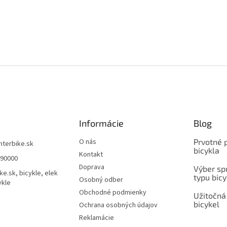
Informácie
Blog
O nás
Prvotné 
interbike.sk
bicykla
Kontakt
490000
Doprava
Výber spr
ke.sk, bicykle, elek
typu bicy
Osobný odber
ykle
Obchodné podmienky
Užitočná
bicykel
Ochrana osobných údajov
Reklamácie