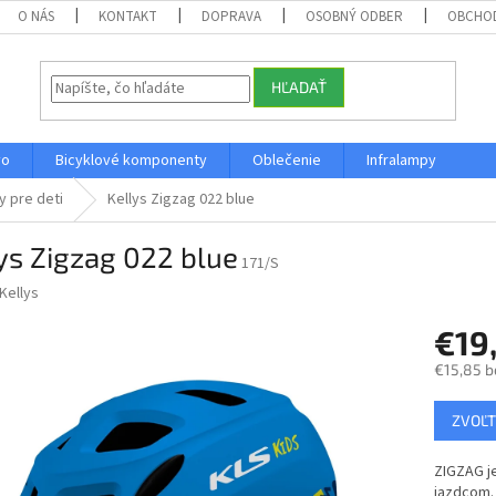
O NÁS
KONTAKT
DOPRAVA
OSOBNÝ ODBER
OBCHO
HĽADAŤ
vo
Bicyklové komponenty
Oblečenie
Infralampy
by pre deti
Kellys Zigzag 022 blue
ys Zigzag 022 blue
171/S
Kellys
€19
€15,85 b
Jednotk
ZVOĽT
cena:
ZIGZAG je
jazdcom. 