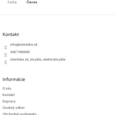
Farba
:
Čierne
Z
á
p
ä
Kontakt
t
info
@
interbike.sk
i
e
038/7490000
interbike.sk, bicykle, elektrobicykle
Informácie
O nás
Kontakt
Doprava
Osobný odber
Obchodné podmienky