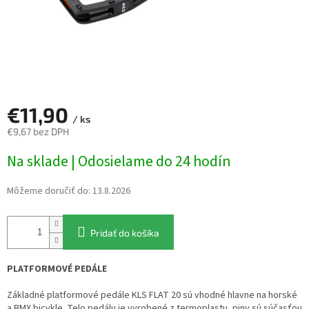
€11,90
/ ks
€9,67 bez DPH
Jednotková
Na sklade | Odosielame do 24 hodín
cena:
Môžeme doručiť do:
13.8.2026
Pridať do košíka
PLATFORMOVÉ PEDÁLE
Základné platformové pedále KLS FLAT 20 sú vhodné hlavne na horské
a BMX bicykle. Telo pedálu je vyrobené z termoplastu, piny sú súčasťou