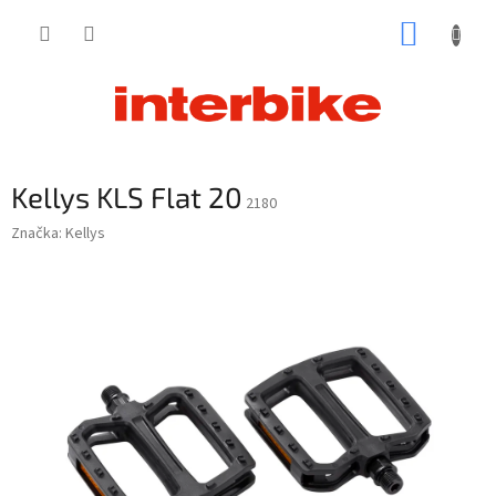
Prejsť
NÁKUP
na
obsah
KOŠÍK
Kellys KLS Flat 20
2180
Značka:
Kellys