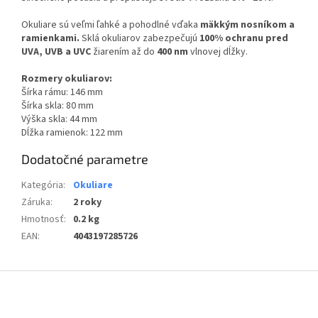
Okuliare sú veľmi ľahké a pohodlné vďaka
mäkkým nosníkom a
ramienkami.
Sklá okuliarov zabezpečujú
100% ochranu pred
UVA, UVB a UVC
žiarením až do
400 nm
vlnovej dĺžky.
Rozmery okuliarov:
Šírka rámu: 146 mm
Šírka skla: 80 mm
Výška skla: 44 mm
Dĺžka ramienok: 122 mm
Dodatočné parametre
Kategória
:
Okuliare
Záruka
:
2 roky
Hmotnosť
:
0.2 kg
EAN
:
4043197285726
Z
á
p