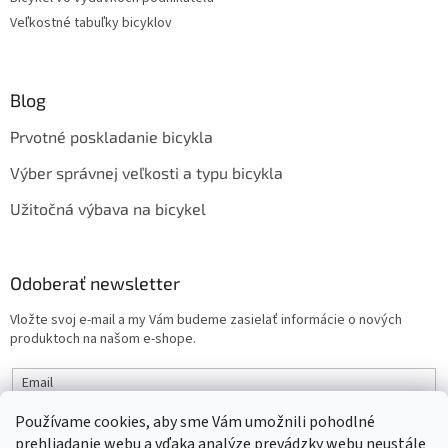
Veľkostné tabuľky bicyklov
Blog
Prvotné poskladanie bicykla
Výber správnej veľkosti a typu bicykla
Užitočná výbava na bicykel
Odoberať newsletter
Vložte svoj e-mail a my Vám budeme zasielať informácie o nových
produktoch na našom e-shope.
Email
Používame cookies, aby sme Vám umožnili pohodlné
PRIHLÁSIŤ SA
prehliadanie webu a vďaka analýze prevádzky webu neustále