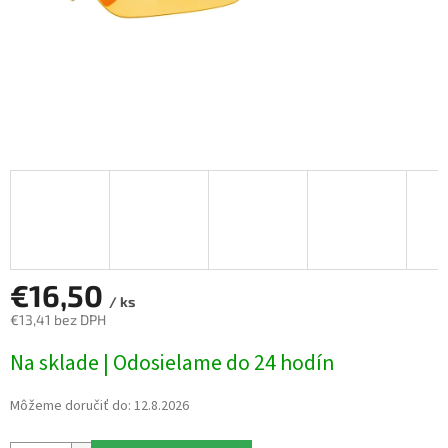
€16,50
/ ks
€13,41 bez DPH
Jednotková
Na sklade | Odosielame do 24 hodín
cena:
Môžeme doručiť do:
12.8.2026