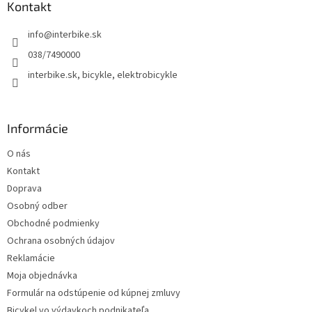
ä
Kontakt
t
info
@
interbike.sk
i
e
038/7490000
interbike.sk, bicykle, elektrobicykle
Informácie
O nás
Kontakt
Doprava
Osobný odber
Obchodné podmienky
Ochrana osobných údajov
Reklamácie
Moja objednávka
Formulár na odstúpenie od kúpnej zmluvy
Bicykel vo výdavkoch podnikateľa