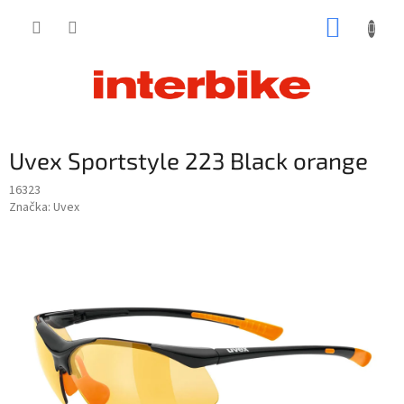
Prejsť
NÁKUP
na
obsah
KOŠÍK
Uvex Sportstyle 223 Black orange
16323
Značka:
Uvex