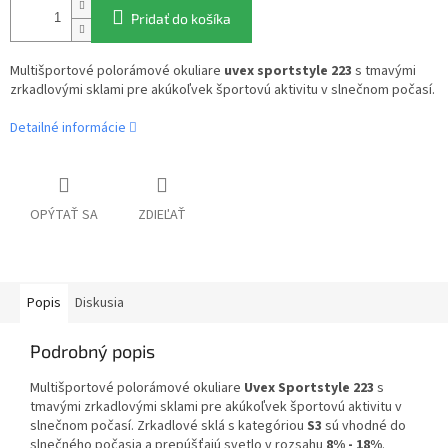
Pridať do košíka
Multišportové polorámové okuliare
uvex sportstyle 223
s tmavými
zrkadlovými sklami pre akúkoľvek športovú aktivitu v slnečnom počasí.
Detailné informácie
OPÝTAŤ SA
ZDIEĽAŤ
Popis
Diskusia
Podrobný popis
Multišportové polorámové okuliare
Uvex Sportstyle 223
s
tmavými zrkadlovými sklami pre akúkoľvek športovú aktivitu v
slnečnom počasí.
Zrkadlové sklá s kategóriou
S3
sú vhodné do
slnečného počasia a prepúšťajú svetlo v rozsahu
8% - 18%
.