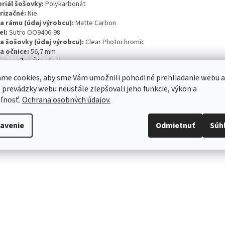
riál šošovky:
Polykarbonát
rizačné:
Nie
a rámu (údaj výrobcu):
Matte Carbon
el:
Sutro OO9406-98
a šošovky (údaj výrobcu):
Clear Photochromic
a očnice:
56,7 mm
a nosníka:
Štandard
a stranice:
140 mm
me cookies, aby sme Vám umožnili pohodlné prehliadanie webu a
 prevádzky webu neustále zlepšovali jeho funkcie, výkon a
ľnosť.
Ochrana osobných údajov.
avenie
Odmietnuť
Súh