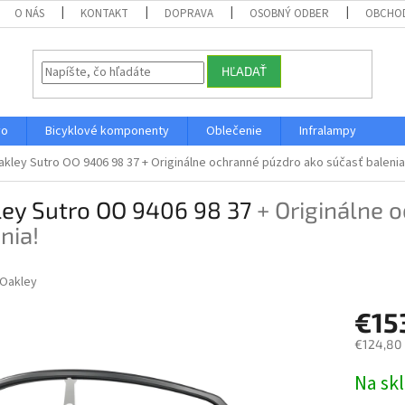
O NÁS
KONTAKT
DOPRAVA
OSOBNÝ ODBER
OBCHO
HĽADAŤ
vo
Bicyklové komponenty
Oblečenie
Infralampy
akley Sutro OO 9406 98 37
+ Originálne ochranné púzdro ako súčasť balenia
ley Sutro OO 9406 98 37
+ Originálne 
nia!
Oakley
€15
€124,80
Jednotk
Na sk
cena: