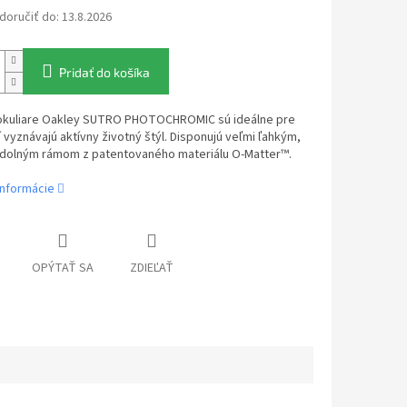
oručiť do:
13.8.2026
Pridať do košíka
okuliare Oakley SUTRO PHOTOCHROMIC sú ideálne pre
rí vyznávajú aktívny životný štýl. Disponujú veľmi ľahkým,
dolným rámom z patentovaného materiálu O-Matter™.
informácie
OPÝTAŤ SA
ZDIEĽAŤ