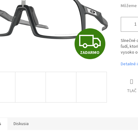
Môžeme d
Z
Slnečné 
ľudí, kto
vysoko o
ZADARMO
A
Detailné 
D
TLAČ
A
R
s
Diskusia