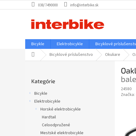
Prejsť
038/7490000
info@interbike.sk
na
obsah
Bicykle
Elektrobicykle
Bicyklové príslušenst
Domov
Bicyklové príslušenstvo
Okuliare
O
B
Oak
o
Preskočiť
č
bale
Kategórie
kategórie
n
24580
ý
Bicykle
Značka:
p
Elektrobicykle
a
Horské elektrobicykle
n
e
Hardtail
l
Celoodpružené
Mestské elektrobicykle