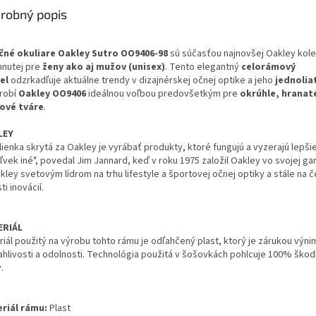
M
robný popis
čné okuliare
Oakley Sutro OO9406-98
sú súčasťou najnovšej Oakley kole
O
hnutej pre
ženy ako aj mužov (unisex)
. Tento elegantný
celorámový
el
odzrkadľuje aktuálne trendy v dizajnérskej očnej optike a jeho
jednolia
robí
Oakley OO9406
ideálnou voľbou predovšetkým pre
okrúhle, hranat
ové tváre
.
LEY
ienka skrytá za Oakley je vyrábať produkty, ktoré fungujú a vyzerajú lepši
vek iné", povedal Jim Jannard, keď v roku 1975 založil Oakley vo svojej ga
kley svetovým lídrom na trhu lifestyle a športovej očnej optiky a stále na č
ti inovácií.
ERIÁL
riál použitý na výrobu tohto rámu je odľahčený plast, ktorý je zárukou výn
ahlivosti a odolnosti. Technológia použitá v šošovkách pohlcuje 100% škod
.
riál rámu:
Plast