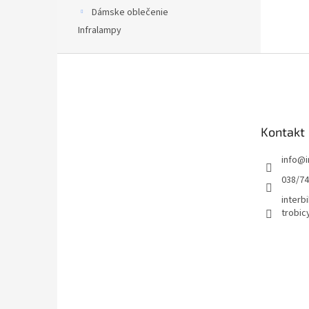
Dámske oblečenie
Infralampy
Z
á
p
ä
t
Kontakt
i
e
info
@
038/7
interbi
trobic