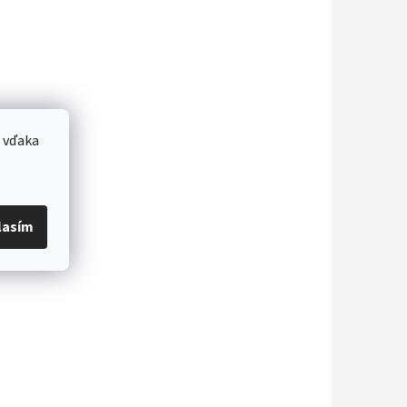
 vďaka
lasím