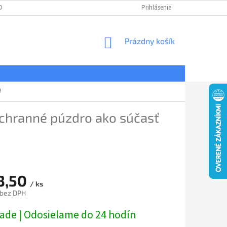
DNÉ PODMIENKY
OCHRANA OSOBNÝCH ÚDAJOV
Prihlásenie
REKLAMÁCIE
NÁKUPNÝ
Prázdny košík
KOŠÍK
!
ochranné púzdro ako súčasť
3,50
/ ks
 bez DPH
ová
lade | Odosielame do 24 hodín