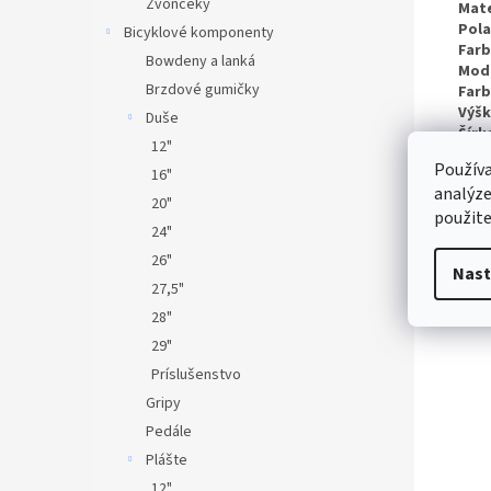
Zvončeky
Mate
Pola
Bicyklové komponenty
Farb
Bowdeny a lanká
Mod
Brzdové gumičky
Farb
Výšk
Duše
Šírk
12"
Dĺžk
Používa
16"
analýze
20"
použite
24"
26"
Nast
27,5"
28"
29"
Príslušenstvo
Gripy
Pedále
Plášte
12"