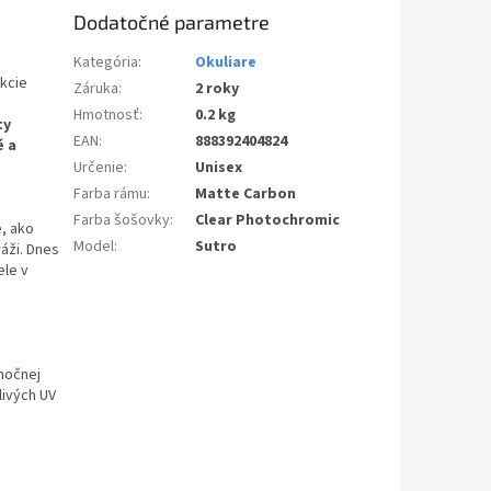
Dodatočné parametre
Kategória
:
Okuliare
kcie
Záruka
:
2 roky
Hmotnosť
:
0.2 kg
ty
EAN
:
888392404824
é a
Určenie
:
Unisex
Farba rámu
:
Matte Carbon
Farba šošovky
:
Clear Photochromic
e, ako
Model
:
Sutro
ráži. Dnes
ele v
imočnej
livých UV