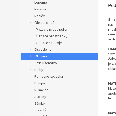
Lepenie
Pod
Náradie
Nosiče
Slne
Oleje a čističe
navr
mod
Mazacie prostriedky
rám
Čistiace prostriedky
srdc
Čistiace nástroje
OAK
Osvetlenie
"Myšl
Okuliare
čokoľ
Príslušenstvo
je Oa
oblas
Prilby
Pomocné kolieska
Pumpy
MAT
Mate
Rukavice
spoľ
Stojany
lúčov
Zámky
Zrkadlá
Mate