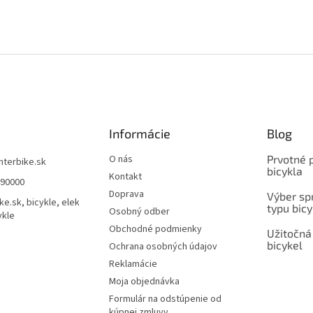
Informácie
Blog
O nás
Prvotné 
interbike.sk
bicykla
Kontakt
490000
Doprava
Výber spr
ke.sk, bicykle, elek
typu bicy
Osobný odber
ykle
Obchodné podmienky
Užitočná
bicykel
Ochrana osobných údajov
Reklamácie
Moja objednávka
Formulár na odstúpenie od
kúpnej zmluvy