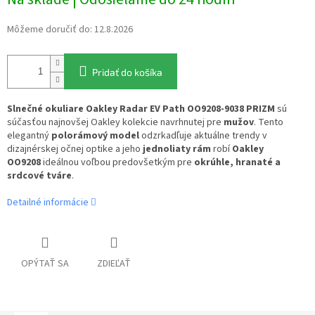
cena:
Môžeme doručiť do:
12.8.2026
Pridať do košíka
Slnečné okuliare
Oakley Radar EV Path OO9208-9038 PRIZM
sú
súčasťou najnovšej Oakley kolekcie navrhnutej pre
mužov
. Tento
elegantný
polorámový model
odzrkadľuje aktuálne trendy v
dizajnérskej očnej optike a jeho
jednoliaty rám
robí
Oakley
OO9208
ideálnou voľbou predovšetkým pre
okrúhle, hranaté a
srdcové tváre
.
Detailné informácie
OPÝTAŤ SA
ZDIEĽAŤ