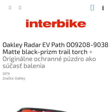
Prejsť
NÁKUP
na
obsah
KOŠÍK
Oakley Radar EV Path OO9208-9038
Matte black-prizm trail torch
+
Originálne ochranné púzdro ako
súčasť balenia
2074
Značka:
Oakley