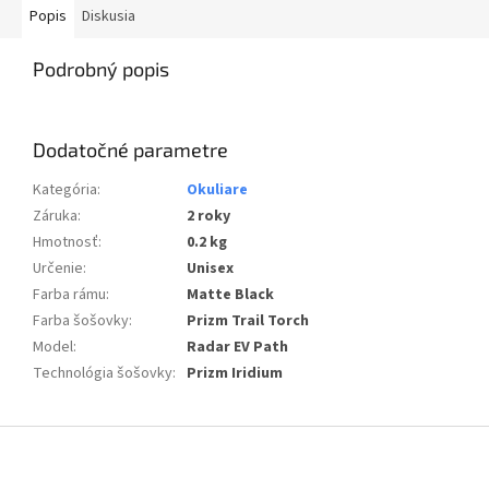
Popis
Diskusia
Podrobný popis
Dodatočné parametre
Kategória
:
Okuliare
Záruka
:
2 roky
Hmotnosť
:
0.2 kg
Určenie
:
Unisex
Farba rámu
:
Matte Black
Farba šošovky
:
Prizm Trail Torch
Model
:
Radar EV Path
Technológia šošovky
:
Prizm Iridium
Z
á
p