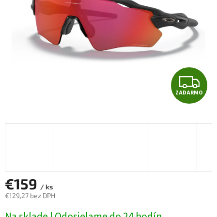
Z
ZADARMO
A
D
A
R
M
€159
/ ks
€129,27 bez DPH
O
Jednotková
Na sklade | Odosielame do 24 hodín