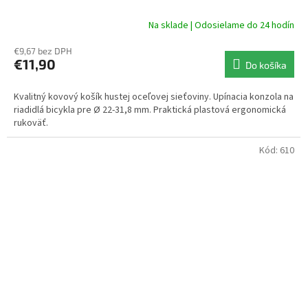
Na sklade | Odosielame do 24 hodín
€9,67 bez DPH
€11,90
Do košíka
Kvalitný kovový košík hustej oceľovej sieťoviny. Upínacia konzola na
riadidlá bicykla pre Ø 22-31,8 mm. Praktická plastová ergonomická
rukoväť.
Kód:
610