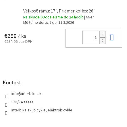
Veľkosť rámu: 17", Priemer kolies: 26"
Na sklade | Odosielame do 24 hodín
| 6647
Môžeme doručiť do:
11.8.2026
Do 
€289
/ ks
€234,96 bez DPH
Z
á
p
ä
Kontakt
t
info
@
interbike.sk
i
e
038/7490000
interbike.sk, bicykle, elektrobicykle