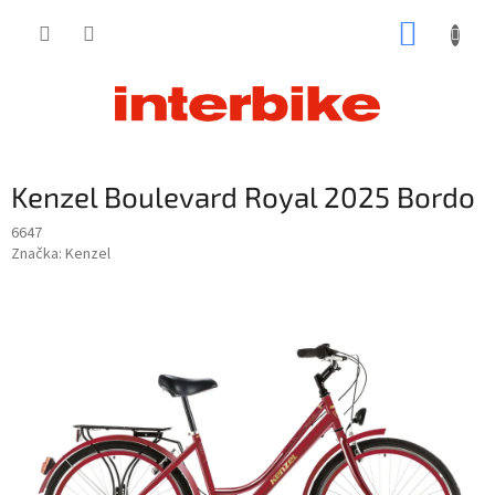
Prejsť
NÁKUP
na
obsah
KOŠÍK
Kenzel Boulevard Royal 2025 Bordo
6647
Značka:
Kenzel