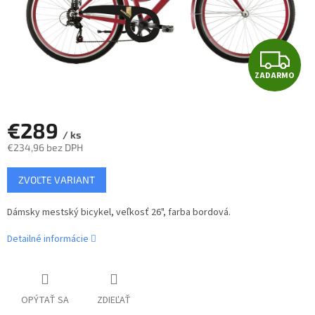
Z
ZADARMO
A
D
€289
/ ks
A
€234,96 bez DPH
Jednotková
R
ZVOĽTE VARIANT
cena:
M
Dámsky mestský bicykel, veľkosť 26", farba bordová.
O
Detailné informácie
OPÝTAŤ SA
ZDIEĽAŤ