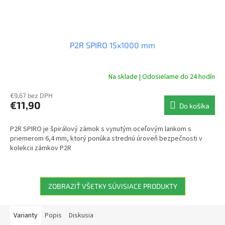
P2R SPIRO 15x1000 mm
Na sklade | Odosielame do 24 hodín
€9,67 bez DPH
€11,90
Do košíka
P2R SPIRO je špirálový zámok s vynutým oceľovým lankom s
priemerom 6,4 mm, ktorý ponúka strednú úroveň bezpečnosti v
kolekcii zámkov P2R
ZOBRAZIŤ VŠETKY SÚVISIACE PRODUKTY
Varianty
Popis
Diskusia