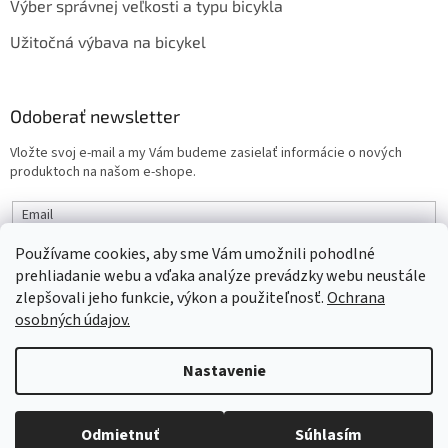
Výber správnej veľkosti a typu bicykla
Užitočná výbava na bicykel
Odoberať newsletter
Vložte svoj e-mail a my Vám budeme zasielať informácie o nových
produktoch na našom e-shope.
Email
Používame cookies, aby sme Vám umožnili pohodlné
PRIHLÁSIŤ SA
prehliadanie webu a vďaka analýze prevádzky webu neustále
zlepšovali jeho funkcie, výkon a použiteľnosť.
Ochrana
osobných údajov.
Vytvoril Shoptet
Nastavenie
Objednaný tovar si môžete prevziať osobne v predajni SELEKTRA,
Copyright 2026
interbike
. Všetky práva vyhradené.
Upraviť
Družstevná 1143/24, Partizánske, tel.: 038/7490000. Všetok tovar je
Odmietnuť
Súhlasím
nastavenie cookies