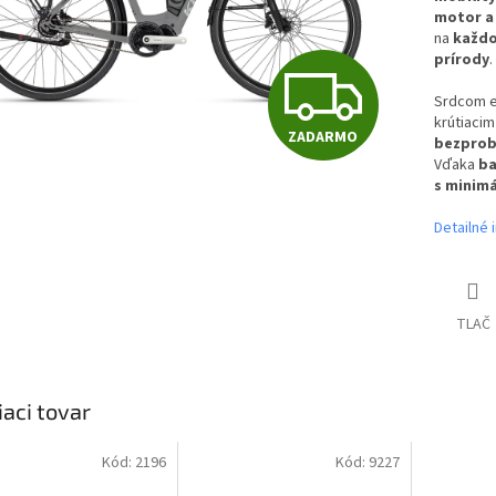
motor a
na
každo
prírody
.
Z
Srdcom el
krútiaci
ZADARMO
bezprob
A
Vďaka
ba
s minim
D
Detailné 
A
TLAČ
R
iaci tovar
M
Kód:
2196
Kód:
9227