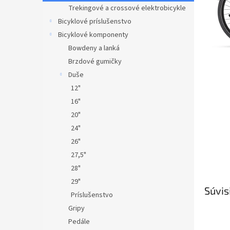
Trekingové a crossové elektrobicykle
Bicyklové príslušenstvo
Bicyklové komponenty
Bowdeny a lanká
Brzdové gumičky
Duše
12"
16"
20"
24"
26"
27,5"
28"
29"
Súvis
Príslušenstvo
Gripy
Pedále