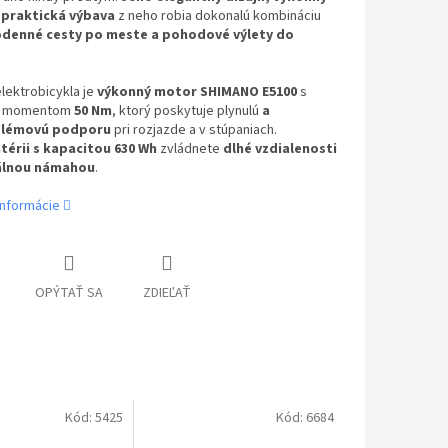
 praktická výbava
z neho robia dokonalú kombináciu
denné cesty po meste a pohodové výlety do
ektrobicykla je
výkonný motor SHIMANO E5100
s
m momentom
50 Nm
, ktorý poskytuje plynulú
a
lémovú podporu
pri rozjazde a v stúpaniach.
térii s kapacitou 630 Wh
zvládnete
dlhé vzdialenosti
álnou námahou
.
informácie
OPÝTAŤ SA
ZDIEĽAŤ
Kód:
5425
Kód:
6684