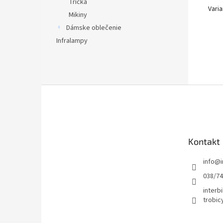
Tričká
Varia
Mikiny
Dámske oblečenie
Infralampy
Z
á
p
ä
t
Kontakt
i
e
info
@
038/7
interbi
trobic