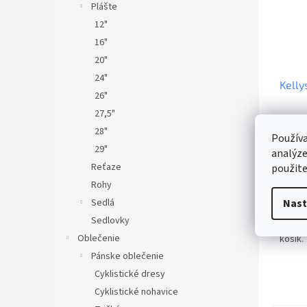
Plášte
12"
16"
20"
24"
Kelly
26"
27,5"
Na s
28"
Používa
29"
analýze
€10,49
€12
Reťaze
použite
Rohy
D
Sedlá
Nast
Sedlovky
City z
Oblečenie
košík.
Pánske oblečenie
Cyklistické dresy
Cyklistické nohavice