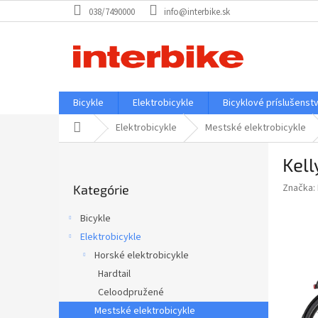
Prejsť
038/7490000
info@interbike.sk
na
obsah
Bicykle
Elektrobicykle
Bicyklové príslušenst
Domov
Elektrobicykle
Mestské elektrobicykle
B
Kel
o
Preskočiť
č
Značka:
Kategórie
kategórie
n
ý
Bicykle
p
Elektrobicykle
a
Horské elektrobicykle
n
e
Hardtail
l
Celoodpružené
Mestské elektrobicykle