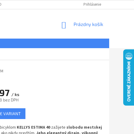
DNÉ PODMIENKY
OCHRANA OSOBNÝCH ÚDAJOV
Prihlásenie
REKLAMÁCIE
NÁKUPNÝ
Prázdny košík
KOŠÍK
/M
797
/ ks
8 bez DPH
ová
E VARIANT
obicyklom
KELLYS ESTIMA 40
zažijete
slobodu mestskej
ako nikdy predtým.
Jeho elegantný dizajn, výkonný