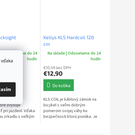
acksight
Kellys KLS Hardcoil 120
cm
e | Odosielame do 24
Na sklade | Odosielame do 24
hodín
hodín
 vďaka
 DPH
€10,49 bez DPH
0
€12,90
šíka
Do košíka
lasím
de je odolné
KLS COIL je káblový zámok na
toré zvyšuje
bicykel s veľmi dobrým
 pri jazdení. Vďaka
pomerom svojej váhy ku
u zrkadlu s veľkým
bezpečnosti ktorú ponúka. Je
ím uhlom vám
skladný a jednoduchý na
umožňuje vidieť, čo
použitie a poskytuje strednú
vaším...
ochranu zabezpečenia.