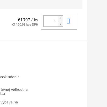
Do košíka
€1 797
/ ks
€1 460,98 bez DPH
poskladanie
ávnej veľkosti a
kla
 výbava na