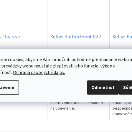
O
s City rear
Kellys Rattan Front 022
Kellys B
klade | Odosielame do 24
Na sklade | Odosielame do 24
Na sklad
hodín
hodín
me cookies, aby sme Vám umožnili pohodlné prehliadanie webu a
 prevádzky webu neustále zlepšovali jeho funkcie, výkon a
 bez DPH
€21,06 bez DPH
€18,54 bez
,90
€25,90
€22,8
ľnosť.
Ochrana osobných údajov.
o košíka
Do košíka
Do ko
avenie
Odmietnuť
Súh
adný čierny oceľový
Predný košík z kvalitného
KLS Backsi
plastového ratanu s držiakom
zrkadlo, k
na upevnenie.
bezpečnosť
konvexném
pozorovac
Backsight 
sa deje za 