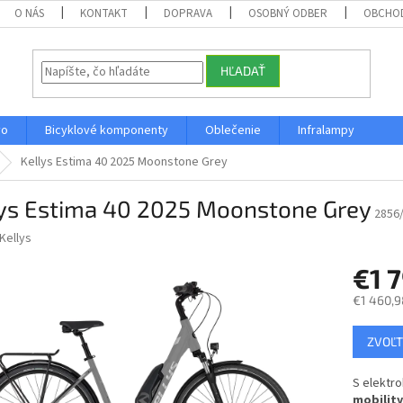
O NÁS
KONTAKT
DOPRAVA
OSOBNÝ ODBER
OBCHO
HĽADAŤ
vo
Bicyklové komponenty
Oblečenie
Infralampy
Kellys Estima 40 2025 Moonstone Grey
lys Estima 40 2025 Moonstone Grey
2856
Kellys
€1 
€1 460,9
Jednotk
ZVOĽT
cena:
S elektr
mobility