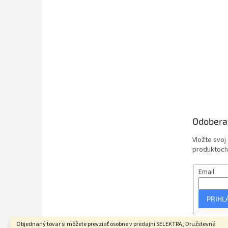
Odobera
Vložte svoj
produktoch
Email
PRIHL
Objednaný tovar si môžete prevziať osobne v predajni SELEKTRA, Družstevná