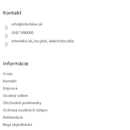
p
ä
Kontakt
t
info
@
interbike.sk
i
e
038/7490000
interbike.sk, bicykle, elektrobicykle
Informácie
O nás
Kontakt
Doprava
Osobný odber
Obchodné podmienky
Ochrana osobných údajov
Reklamácie
Moja objednávka