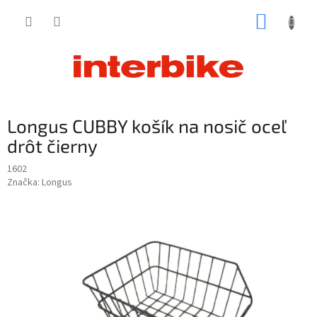
Prejsť
NÁKUP
na
obsah
KOŠÍK
Longus CUBBY košík na nosič oceľ
drôt čierny
1602
Značka:
Longus