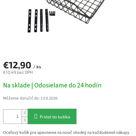
€12,90
/ ks
€10,49 bez DPH
Jednotková
Na sklade | Odosielame do 24 hodín
cena:
Môžeme doručiť do:
13.8.2026
Pridať do košíka
Oceľový košík pre upevnenie na nosič vhodný na každodenné nákupy.