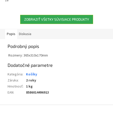
18"
ZOBRAZIŤ VŠETKY SÚVISIACE PRODUKTY
Popis
Diskusia
Podrobný popis
Rozmery: 365x310x170mm
Dodatočné parametre
Kategória
:
Košíky
Záruka
:
2 roky
Hmotnosť
:
1 kg
EAN
:
8586014496913
Z
á