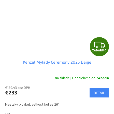
Z
ZADARMO
A
Kenzel Mylady Ceremony 2025 Beige
D
A
Na sklade | Odosielame do 24 hodín
R
€189,43 bez DPH
€233
DETAIL
M
Mestský bicykel, veľkosť kolies 26" .
O