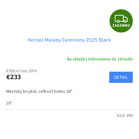
Z
ZADARMO
A
Kenzel Mylady Ceremony 2025 Black
D
A
Na sklade | Odosielame do 24 hodín
R
€189,43 bez DPH
€233
DETAIL
M
Mestský bicykel, veľkosť kolies 26" .
O
18"
Kód:
499