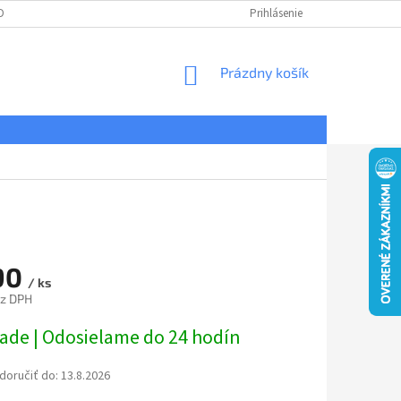
DNÉ PODMIENKY
OCHRANA OSOBNÝCH ÚDAJOV
Prihlásenie
REKLAMÁCIE
NÁKUPNÝ
Prázdny košík
KOŠÍK
90
/ ks
ez DPH
ová
lade | Odosielame do 24 hodín
oručiť do:
13.8.2026