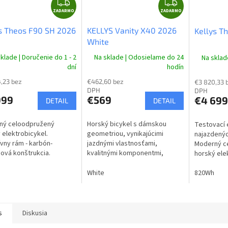
Z
Z
ZADARMO
A
ZADARMO
A
D
D
s Theos F90 SH 2026
KELLYS Vanity X40 2026
Kellys T
A
A
White
R
R
klade | Doručenie do 1 - 2
Na sklade | Odosielame do 24
Na sklad
M
M
dní
hodín
O
O
,23 bez
€462,60 bez
€3 820,33 
DPH
DPH
999
€569
€4 699
DETAIL
DETAIL
ný celoodpružený
Horský bicykel s dámskou
Testovací 
 elektrobicykel.
geometriou, vynikajúcimi
najazdenýc
ívny rám - karbón-
jazdnými vlastnosťami,
Moderný c
ová konštrukcia.
kvalitnými komponentmi,
horský ele
uje najnovšie
hydraulickými kotúčovými
Inovatívny 
lógie, vysokú odolnosť
brzdami, páčkovým radením.
White
aramidová 
820Wh
nný motor. Motor
Kombinuje 
o EP801...
technológie
s
Diskusia