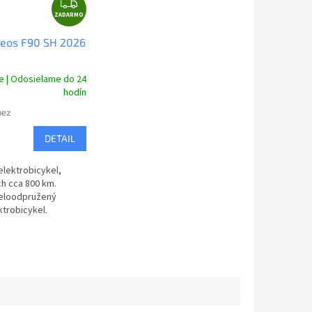
Z
ZADARMO
A
D
heos F90 SH 2026
A
R
e | Odosielame do 24
M
hodín
O
bez
DETAIL
elektrobicykel,
h cca 800 km.
eloodpružený
ktrobicykel.
rám - karbón-
konštrukcia.
najnovšie
,...