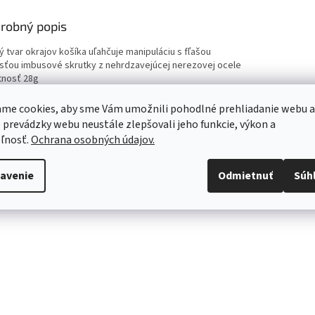
robný popis
ý tvar okrajov košíka uľahčuje manipuláciu s fľašou
sťou imbusové skrutky z nehrdzavejúcej nerezovej ocele
nosť 28g
bné prevedenie čierna
me cookies, aby sme Vám umožnili pohodlné prehliadanie webu a
 prevádzky webu neustále zlepšovali jeho funkcie, výkon a
ľnosť.
Ochrana osobných údajov.
avenie
Odmietnuť
Súh