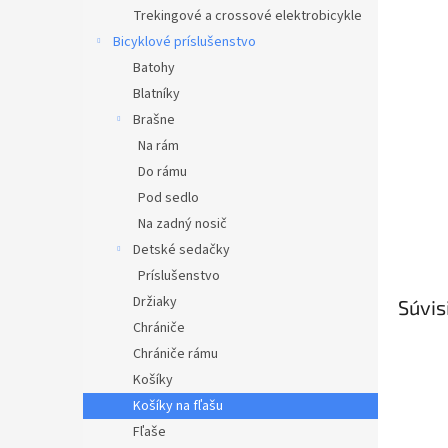
Trekingové a crossové elektrobicykle
Bicyklové príslušenstvo
Batohy
Blatníky
Brašne
Na rám
Do rámu
Pod sedlo
Na zadný nosič
Detské sedačky
Príslušenstvo
Držiaky
Súvis
Chrániče
Chrániče rámu
Košíky
Košíky na fľašu
Fľaše