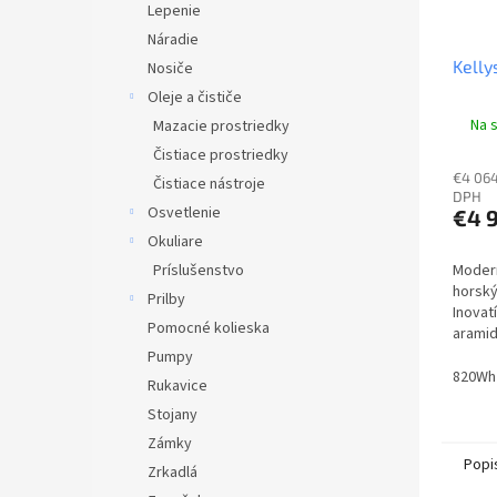
Lepenie
Náradie
Kelly
Nosiče
Oleje a čističe
Na s
Mazacie prostriedky
Čistiace prostriedky
€4 064
Čistiace nástroje
DPH
Osvetlenie
€4 
Okuliare
Príslušenstvo
Moder
horský
Prilby
Inovat
Pomocné kolieska
aramid
Kombin
Pumpy
techno
820Wh
Rukavice
a výko
Stojany
Shiman
Zámky
Popi
Zrkadlá