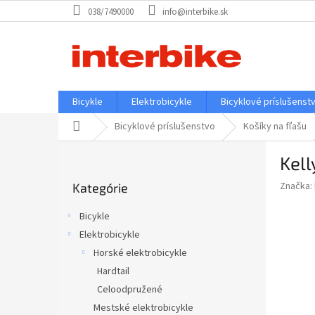
Prejsť
038/7490000
info@interbike.sk
na
obsah
Bicykle
Elektrobicykle
Bicyklové príslušenst
Domov
Bicyklové príslušenstvo
Košíky na fľašu
B
Kell
o
Preskočiť
č
Značka:
Kategórie
kategórie
n
ý
Bicykle
p
Elektrobicykle
a
Horské elektrobicykle
n
e
Hardtail
l
Celoodpružené
Mestské elektrobicykle