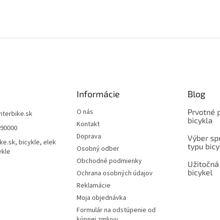
Informácie
Blog
O nás
Prvotné 
interbike.sk
bicykla
Kontakt
490000
Doprava
Výber spr
ke.sk, bicykle, elek
typu bicy
Osobný odber
ykle
Obchodné podmienky
Užitočná
bicykel
Ochrana osobných údajov
Reklamácie
Moja objednávka
Formulár na odstúpenie od
kúpnej zmluvy