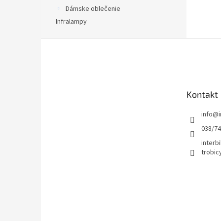
Dámske oblečenie
Infralampy
Z
á
p
ä
t
Kontakt
i
e
info
@
038/7
interbi
trobic