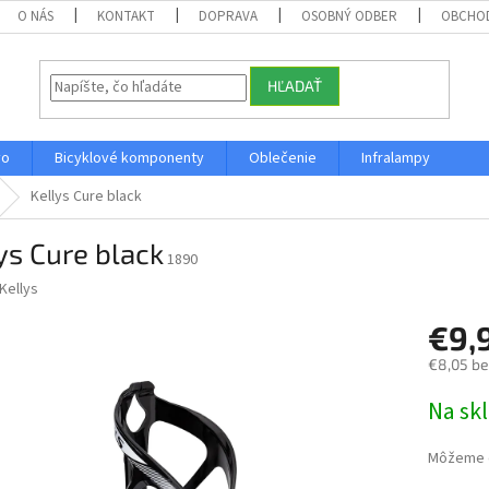
O NÁS
KONTAKT
DOPRAVA
OSOBNÝ ODBER
OBCHO
HĽADAŤ
vo
Bicyklové komponenty
Oblečenie
Infralampy
Kellys Cure black
ys Cure black
1890
Kellys
€9,
€8,05 b
Jednotk
Na sk
cena:
Môžeme d