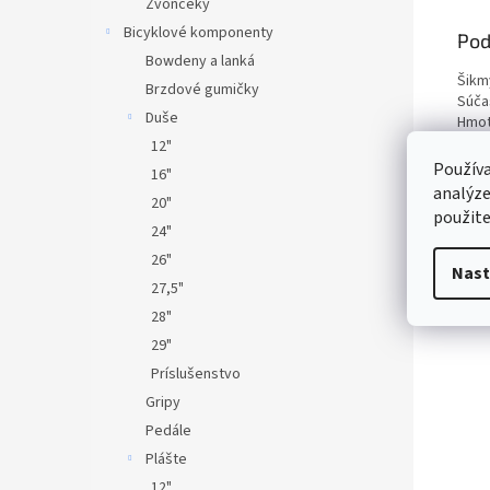
Zvončeky
Bicyklové komponenty
Pod
Bowdeny a lanká
Šikm
Brzdové gumičky
Súča
Duše
Hmot
Fare
12"
Používa
16"
analýze
20"
použite
24"
26"
Nast
27,5"
28"
29"
Príslušenstvo
Gripy
Pedále
Plášte
12"