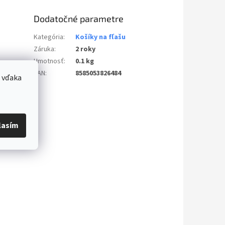
Dodatočné parametre
Kategória
:
Košíky na fľašu
Záruka
:
2 roky
Hmotnosť
:
0.1 kg
EAN
:
8585053826484
 vďaka
lasím