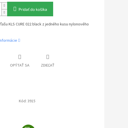
Pridať do košíka
fľašu KLS CURE 022 black z jedného kusu nylonového
informácie
OPÝTAŤ SA
ZDIEĽAŤ
Kód:
3915