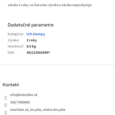
záruka 2 roky: na žiarovku výrobca záruku neposkytuje
Dodatočné parametre
Kategória
:
Infralampy
Záruka
:
2 roky
Hmotnosť
:
0.5 kg
EAN
:
4211125616007
Z
á
p
ä
Kontakt
t
info
@
interbike.sk
i
e
038/7490000
interbike.sk, bicykle, elektrobicykle