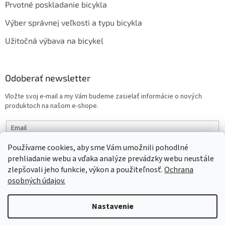
Prvotné poskladanie bicykla
Výber správnej veľkosti a typu bicykla
Užitočná výbava na bicykel
Odoberať newsletter
Vložte svoj e-mail a my Vám budeme zasielať informácie o nových
produktoch na našom e-shope.
Email
Používame cookies, aby sme Vám umožnili pohodlné
PRIHLÁSIŤ SA
prehliadanie webu a vďaka analýze prevádzky webu neustále
zlepšovali jeho funkcie, výkon a použiteľnosť.
Ochrana
osobných údajov.
Vytvoril Shoptet
Nastavenie