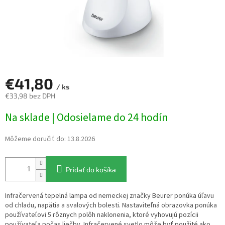
€41,80
/ ks
€33,98 bez DPH
Jednotková
Na sklade | Odosielame do 24 hodín
cena:
Môžeme doručiť do:
13.8.2026
Pridať do košíka
Infračervená tepelná lampa od nemeckej značky Beurer ponúka úľavu
od chladu, napätia a svalových bolesti. Nastaviteľná obrazovka ponúka
používateľovi 5 rôznych polôh naklonenia, ktoré vyhovujú pozícii
používateľa počas liečby. Infračervené svetlo môže byť použité ako