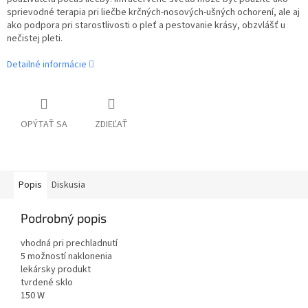
sprievodné terapia pri liečbe krčných-nosových-ušných ochorení, ale aj
ako podpora pri starostlivosti o pleť a pestovanie krásy, obzvlášť u
nečistej pleti.
Detailné informácie
OPÝTAŤ SA
ZDIEĽAŤ
Popis
Diskusia
Podrobný popis
vhodná pri prechladnutí
5 možností naklonenia
lekársky produkt
tvrdené sklo
150 W