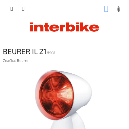
Prejsť
NÁKUP
na
obsah
KOŠÍK
BEURER IL 21
5908
Značka:
Beurer