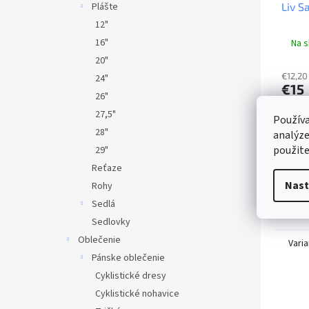
Plášte
Liv S
12"
16"
Na s
20"
€12,20
24"
€15
26"
27,5"
D
Používa
28"
analýze
Kompa
použite
29"
brašni
Reťaze
vybave
Nast
Rohy
Sedlá
Sedlovky
Oblečenie
Varia
Pánske oblečenie
Cyklistické dresy
Cyklistické nohavice