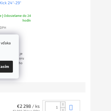
Kick 24"-29"
e | Odosielame do 24
hodín
 DPH
šíka
 vďaka
n KLS E-KICK je
 silný pre oporu
o Trekingového
lasím
bo E-Biku.
ný bez nutnosti
die sa hodí na
 až 29...
Do košíka
€2 298
/ ks