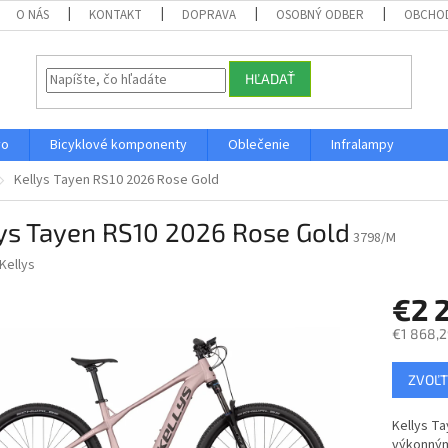
O NÁS
KONTAKT
DOPRAVA
OSOBNÝ ODBER
OBCHO
HĽADAŤ
vo
Bicyklové komponenty
Oblečenie
Infralampy
Kellys Tayen RS10 2026 Rose Gold
ys Tayen RS10 2026 Rose Gold
3798/M
Kellys
€2 
€1 868,2
Jednotk
ZVOĽT
cena:
Kellys T
výkonným