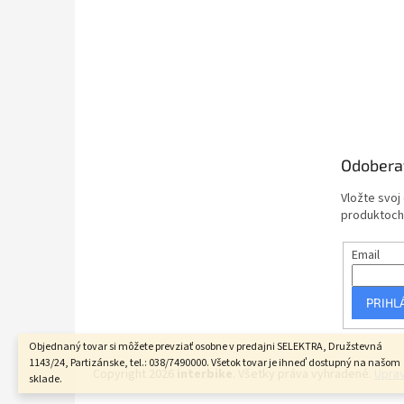
Odobera
Vložte svoj
produktoch
Email
PRIHL
Objednaný tovar si môžete prevziať osobne v predajni SELEKTRA, Družstevná
1143/24, Partizánske, tel.: 038/7490000. Všetok tovar je ihneď dostupný na našom
Copyright 2026
interbike
. Všetky práva vyhradené.
Uprav
sklade.