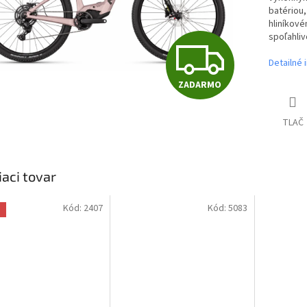
batériou
hliníkové
spoľahliv
Z
Detailné 
ZADARMO
A
TLAČ
D
iaci tovar
A
Kód:
2407
Kód:
5083
a
R
M