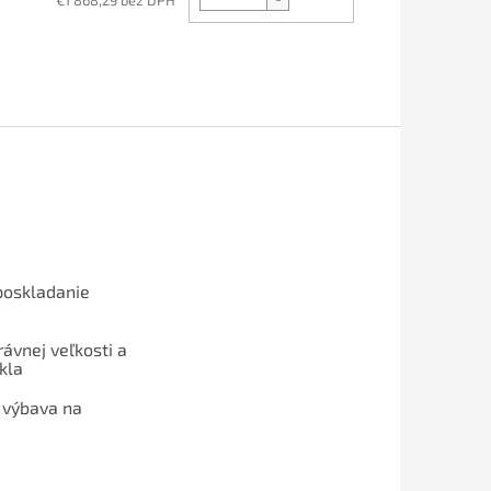
€1 868,29 bez DPH
poskladanie
ávnej veľkosti a
kla
 výbava na