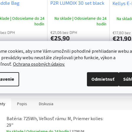
addle Bag
P2R LUMOIX 30 set black
Kellys E-
O
klade | Odosielame do 24
Na sklade | Odosielame do 24
Na sklad
hodín
hodín
 bez DPH
€21,06 bez DPH
€17,80 bez
€25,90
€21,90
o košíka
Do košíka
Do ko
me cookies, aby sme Vám umožnili pohodlné prehliadanie webu a
 prevádzky webu neustále zlepšovali jeho funkcie, výkon a
ktná podsedlová
Set osvetlenia LUMOIX 30 je
ľnosť.
Ochrana osobných údajov.
Zadný stoja
čka pre to najdôležitejšie
určený všetkým cyklistom,
dostatočne
nie.
ktorí chcú byť na ceste dobre
naloženéh
avenie
Odmietnuť
Súh
videní a zároveň mať svetlo
bicykla ale
dostatočne silné na jazdu v
Nastaviteľ
akýchkoľvek svetelných...
použiť nára
bicycle s 24
nty
Popis
Diskusia
Batéria: 725Wh, Veľkosť rámu: M, Priemer kolies:
29"
Na sklade | Odosielame do 24 hodín
| 3798/M