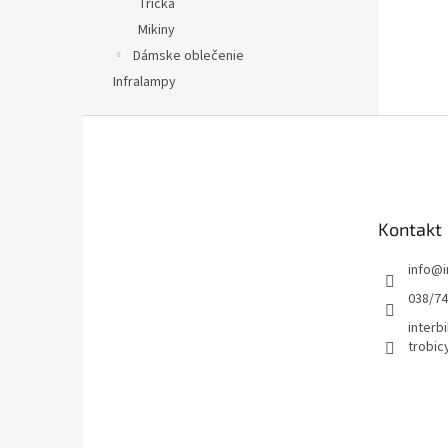
Tričká
Mikiny
Dámske oblečenie
Infralampy
Z
á
p
ä
t
Kontakt
i
e
info
@
038/7
interbi
trobic