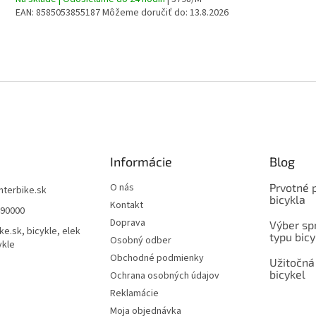
EAN:
8585053855187
Môžeme doručiť do:
13.8.2026
Informácie
Blog
O nás
Prvotné 
interbike.sk
bicykla
Kontakt
490000
Doprava
Výber spr
ke.sk, bicykle, elek
typu bicy
Osobný odber
ykle
Obchodné podmienky
Užitočná
bicykel
Ochrana osobných údajov
Reklamácie
Moja objednávka