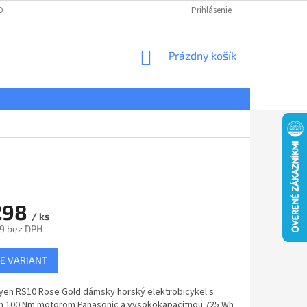
DNÉ PODMIENKY
OCHRANA OSOBNÝCH ÚDAJOV
Prihlásenie
REKLAMÁCIE
NÁKUPNÝ
Prázdny košík
KOŠÍK
298
/ ks
9 bez DPH
ová
E VARIANT
ayen RS10 Rose Gold dámsky horský elektrobicykel s
 100 Nm motorom Panasonic a vysokokapacitnou 725 Wh