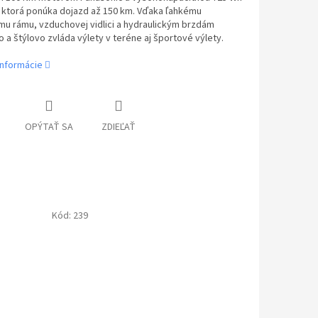
, ktorá ponúka dojazd až 150 km. Vďaka ľahkému
mu rámu, vzduchovej vidlici a hydraulickým brzdám
o a štýlovo zvláda výlety v teréne aj športové výlety.
informácie
OPÝTAŤ SA
ZDIEĽAŤ
Kód:
239