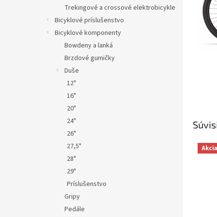
Trekingové a crossové elektrobicykle
Bicyklové príslušenstvo
Bicyklové komponenty
Bowdeny a lanká
Brzdové gumičky
Duše
12"
16"
20"
24"
Súvis
26"
27,5"
Akci
28"
29"
Príslušenstvo
Gripy
Pedále