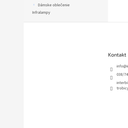
Dámske oblečenie
Infralampy
Z
á
p
ä
t
Kontakt
i
e
info
@
038/7
interbi
trobic