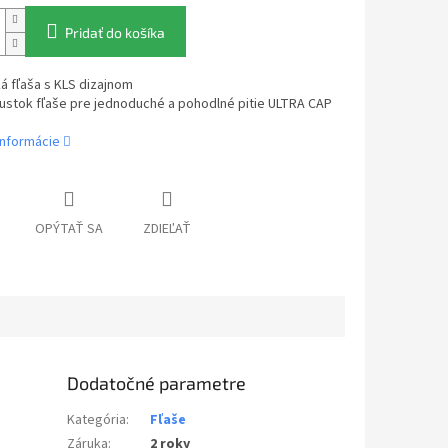
Pridať do košíka
ká fľaša s KLS dizajnom
ustok fľaše pre jednoduché a pohodlné pitie ULTRA CAP
informácie
OPÝTAŤ SA
ZDIEĽAŤ
Dodatočné parametre
Kategória
:
Fľaše
Záruka
:
2 roky