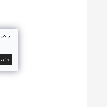
 vďaka
lasím