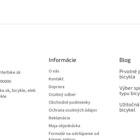
Informácie
Blog
O nás
Prvotné 
interbike.sk
bicykla
Kontakt
490000
Doprava
Výber spr
ke.sk, bicykle, elek
typu bicy
Osobný odber
ykle
Obchodné podmienky
Užitočná
bicykel
Ochrana osobných údajov
Reklamácie
Moja objednávka
Formulár na odstúpenie od
kúpnej zmluvy