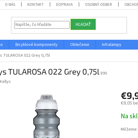
O NÁS
KONTAKT
DOPRAVA
OSOBNÝ ODBER
OBCHO
HĽADAŤ
vo
Bicyklové komponenty
Oblečenie
Infralampy
ys TULAROSA 022 Grey 0,75l
ys TULAROSA 022 Grey 0,75l
890
Kellys
€9,
€8,05 b
Jednotk
Na sk
cena:
Môžeme d