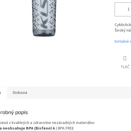
Cyklistic
Široký ná
Detailné 
TLAČ
s
Diskusia
robný popis
bená z kvalitných a zdravotne nezávadných materiálov
a neobsahuje BPA (Bisfenol A
) BPA FREE