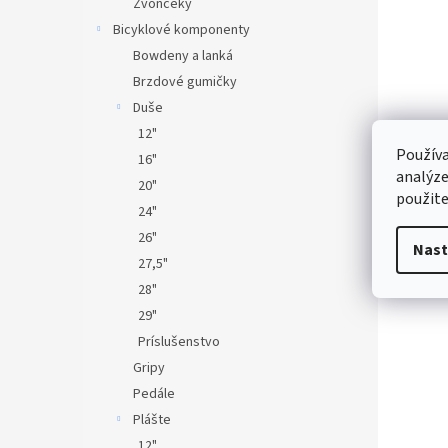
Zvončeky
Bicyklové komponenty
Bowdeny a lanká
Brzdové gumičky
Duše
12"
Používa
16"
analýze
20"
použite
24"
26"
Nast
27,5"
28"
29"
Príslušenstvo
Gripy
Pedále
Plášte
12"