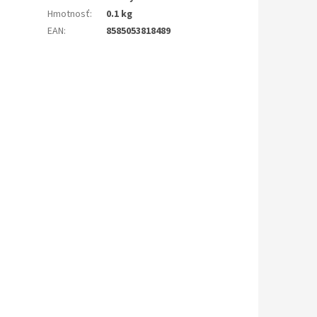
Hmotnosť
:
0.1 kg
EAN
:
8585053818489