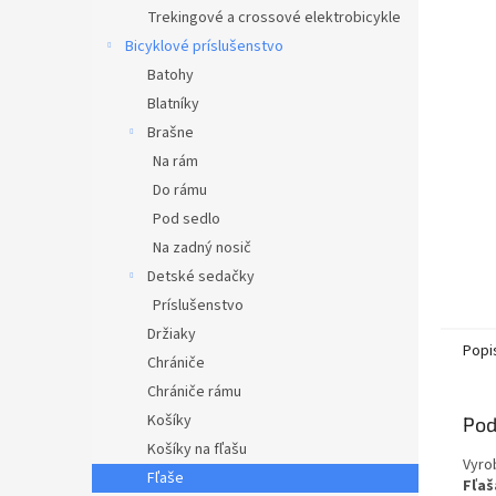
Trekingové a crossové elektrobicykle
Bicyklové príslušenstvo
Batohy
Blatníky
Brašne
Na rám
Do rámu
Pod sedlo
Na zadný nosič
Detské sedačky
Príslušenstvo
Držiaky
Popi
Chrániče
Chrániče rámu
Košíky
Pod
Košíky na fľašu
Vyro
Fľaše
Fľaš