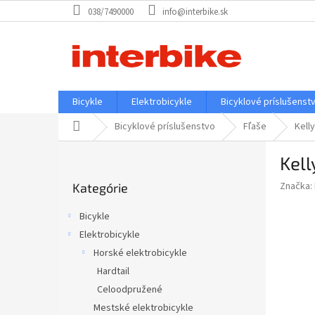
Prejsť
038/7490000
info@interbike.sk
na
obsah
Bicykle
Elektrobicykle
Bicyklové príslušenst
Domov
Bicyklové príslušenstvo
Fľaše
Kell
B
Kell
o
Preskočiť
č
Značka:
Kategórie
kategórie
n
ý
Bicykle
p
Elektrobicykle
a
Horské elektrobicykle
n
e
Hardtail
l
Celoodpružené
Mestské elektrobicykle