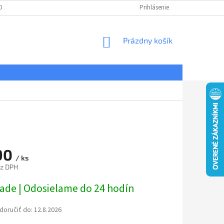
DNÉ PODMIENKY
OCHRANA OSOBNÝCH ÚDAJOV
Prihlásenie
REKLAMÁCIE
NÁKUPNÝ
Prázdny košík
KOŠÍK
90
/ ks
ez DPH
ová
lade | Odosielame do 24 hodín
oručiť do:
12.8.2026