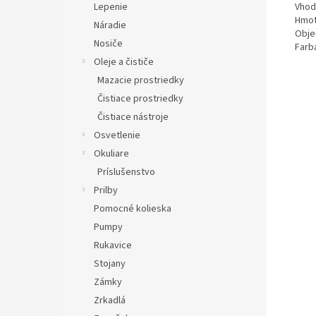
Lepenie
Vhod
Hmot
Náradie
Objem
Nosiče
Farb
Oleje a čističe
Mazacie prostriedky
Čistiace prostriedky
Čistiace nástroje
Osvetlenie
Okuliare
Príslušenstvo
Prilby
Pomocné kolieska
Pumpy
Rukavice
Stojany
Zámky
Zrkadlá