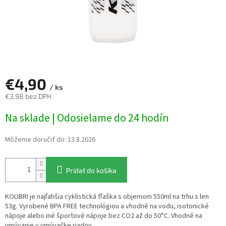
€4,90
/ ks
€3,98 bez DPH
Jednotková
Na sklade | Odosielame do 24 hodín
cena:
Môžeme doručiť do:
13.8.2026
Pridať do košíka
KOLIBRI je najľahšia cyklistická fľaška s objemom 550ml na trhu s len
53g. Vyrobené BPA FREE technológiou a vhodné na vodu, isotonické
nápoje alebo iné športové nápoje bez CO2 až do 50°C. Vhodné na
umývanie v umývačke riadov.