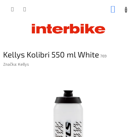
Prejsť
NÁKUP
na
obsah
KOŠÍK
Kellys Kolibri 550 ml White
769
Značka:
Kellys