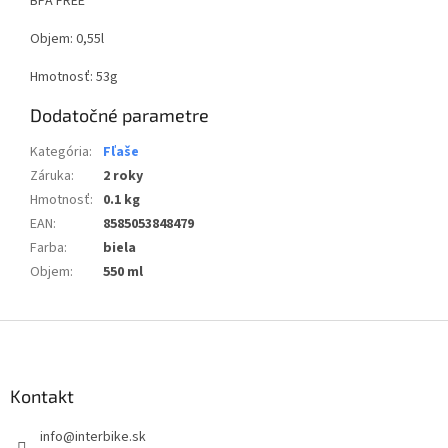
BPA FREE
Objem: 0,55l
Hmotnosť: 53g
Dodatočné parametre
Kategória
:
Fľaše
Záruka
:
2 roky
Hmotnosť
:
0.1 kg
EAN
:
8585053848479
Farba
:
biela
Objem
:
550 ml
Z
á
p
ä
Kontakt
t
info
@
interbike.sk
i