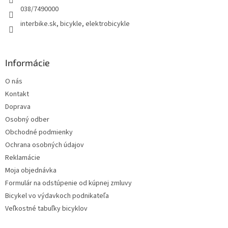
e
038/7490000
interbike.sk, bicykle, elektrobicykle
Informácie
O nás
Kontakt
Doprava
Osobný odber
Obchodné podmienky
Ochrana osobných údajov
Reklamácie
Moja objednávka
Formulár na odstúpenie od kúpnej zmluvy
Bicykel vo výdavkoch podnikateľa
Veľkostné tabuľky bicyklov