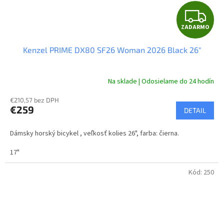
Z
ZADARMO
A
Kenzel PRIME DX80 SF26 Woman 2026 Black 26"
D
A
Na sklade | Odosielame do 24 hodín
R
€210,57 bez DPH
€259
DETAIL
M
Dámsky horský bicykel , veľkosť kolies 26", farba: čierna.
O
17"
Kód:
250