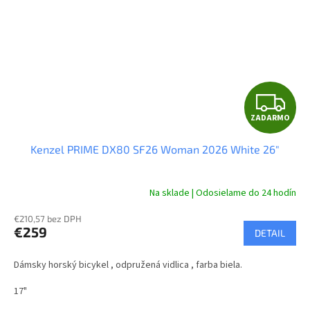
Z
ZADARMO
A
Kenzel PRIME DX80 SF26 Woman 2026 White 26"
D
A
Na sklade | Odosielame do 24 hodín
R
€210,57 bez DPH
€259
DETAIL
M
Dámsky horský bicykel , odpružená vidlica , farba biela.
O
17"