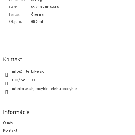
Hmotnosť
:
0.1 kg
EAN
:
8585053818434
Farba
:
Čierna
Objem
:
650 ml
Z
á
p
ä
Kontakt
t
info
@
interbike.sk
i
e
038/7490000
interbike.sk, bicykle, elektrobicykle
Informácie
O nás
Kontakt