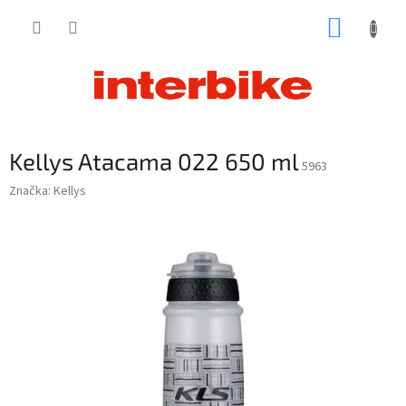
Prejsť
NÁKUP
na
obsah
KOŠÍK
Kellys Atacama 022 650 ml
5963
Značka:
Kellys