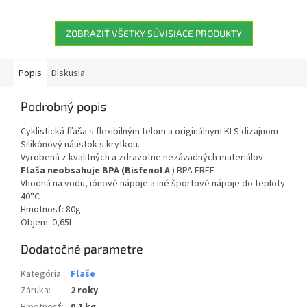
ZOBRAZIŤ VŠETKY SÚVISIACE PRODUKTY
Popis
Diskusia
Podrobný popis
Cyklistická fľaša s flexibilným telom a originálnym KLS dizajnom
Silikónový náustok s krytkou.
Vyrobená z kvalitných a zdravotne nezávadných materiálov
Fľaša neobsahuje BPA (Bisfenol A
) BPA FREE
Vhodná na vodu, iónové nápoje a iné športové nápoje do teploty
40°C
Hmotnosť: 80g
Objem: 0,65L
Dodatočné parametre
Kategória
:
Fľaše
Záruka
:
2 roky