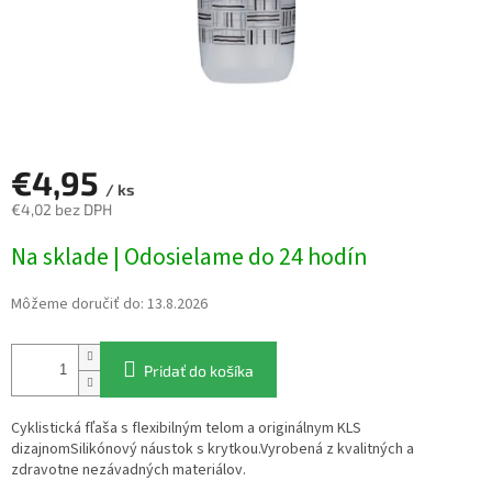
€4,95
/ ks
€4,02 bez DPH
Jednotková
Na sklade | Odosielame do 24 hodín
cena:
Môžeme doručiť do:
13.8.2026
Pridať do košíka
Cyklistická fľaša s flexibilným telom a originálnym KLS
dizajnomSilikónový náustok s krytkou.Vyrobená z kvalitných a
zdravotne nezávadných materiálov.