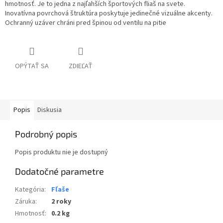
hmotnosť. Je to jedna z najľahších športových fliaš na svete.
Inovatívna povrchová štruktúra poskytuje jedinečné vizuálne akcenty.
Ochranný uzáver chráni pred špinou od ventilu na pitie
OPÝTAŤ SA
ZDIEĽAŤ
Popis
Diskusia
Podrobný popis
Popis produktu nie je dostupný
Dodatočné parametre
Kategória
:
Fľaše
Záruka
:
2 roky
Hmotnosť
:
0.2 kg