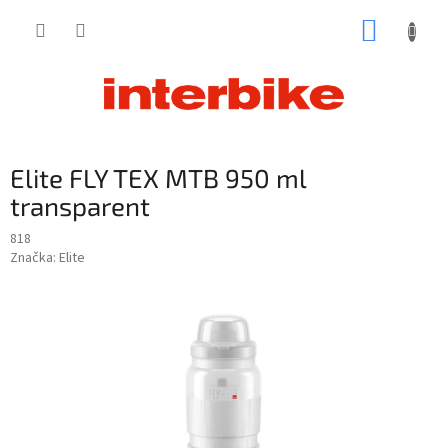
Prejsť
NÁKUP
na
obsah
KOŠÍK
Elite FLY TEX MTB 950 ml
transparent
818
Značka:
Elite