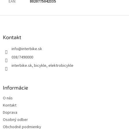
EAN
:
8020775042335
Z
á
p
ä
Kontakt
t
info
@
interbike.sk
i
e
038/7490000
interbike.sk, bicykle, elektrobicykle
Informácie
O nás
Kontakt
Doprava
Osobný odber
Obchodné podmienky