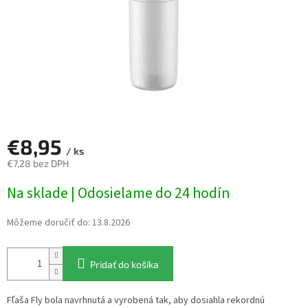
€8,95
/ ks
€7,28 bez DPH
Jednotková
Na sklade | Odosielame do 24 hodín
cena:
Môžeme doručiť do:
13.8.2026
Pridať do košíka
Fľaša Fly bola navrhnutá a vyrobená tak, aby dosiahla rekordnú