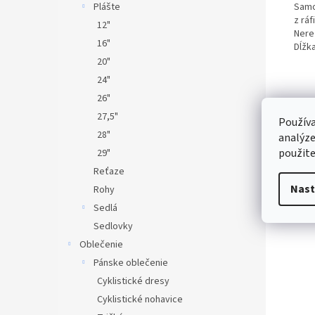
Plášte
Samoč
z ráf
12"
Nere
16"
Dĺžk
20"
24"
26"
27,5"
Používa
28"
analýze
použite
29"
Reťaze
Nast
Rohy
Sedlá
Sedlovky
Oblečenie
Pánske oblečenie
Cyklistické dresy
Cyklistické nohavice