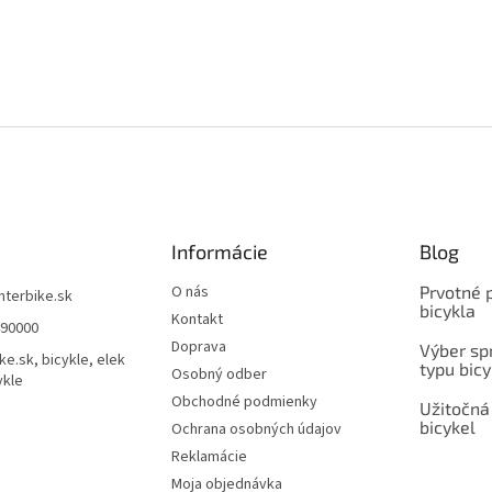
Informácie
Blog
O nás
Prvotné 
interbike.sk
bicykla
Kontakt
490000
Doprava
Výber spr
ke.sk, bicykle, elek
typu bicy
Osobný odber
ykle
Obchodné podmienky
Užitočná
bicykel
Ochrana osobných údajov
Reklamácie
Moja objednávka