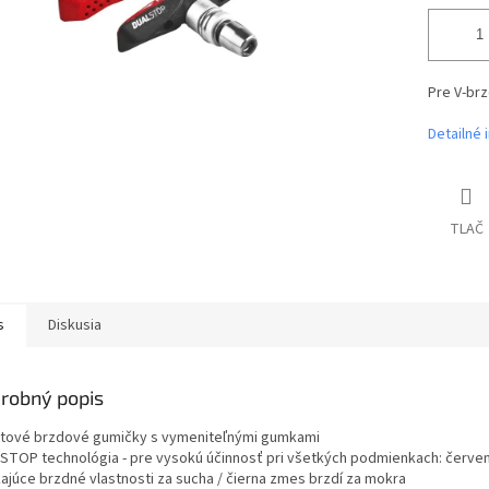
Pre V-brz
Detailné 
TLAČ
s
Diskusia
robný popis
tové brzdové gumičky s vymeniteľnými gumkami
STOP technológia - pre vysokú účinnosť pri všetkých podmienkach: červ
kajúce brzdné vlastnosti za sucha / čierna zmes brzdí za mokra