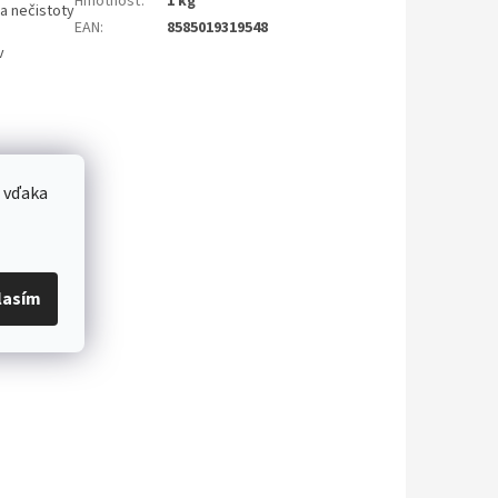
Hmotnosť
:
1 kg
ra nečistoty
EAN
:
8585019319548
v
 vďaka
lasím