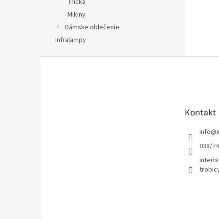
Tričká
Mikiny
Dámske oblečenie
Infralampy
Z
á
p
ä
t
Kontakt
i
e
info
@
038/7
interbi
trobic