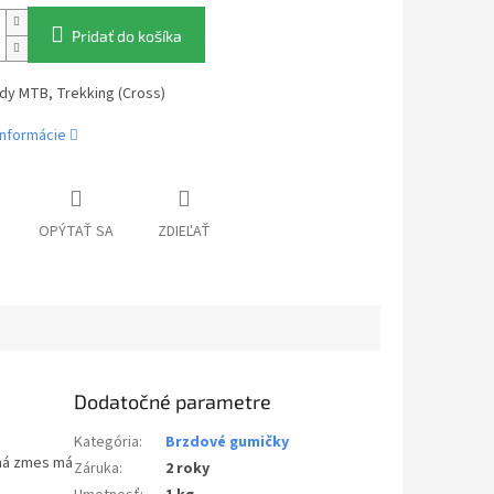
Pridať do košíka
dy MTB, Trekking (Cross)
informácie
OPÝTAŤ SA
ZDIEĽAŤ
Dodatočné parametre
Kategória
:
Brzdové gumičky
ená zmes má
Záruka
:
2 roky