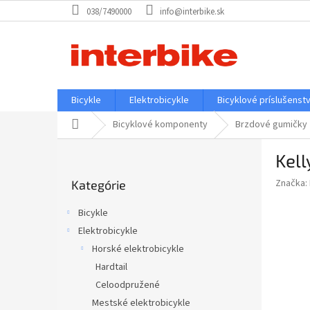
Prejsť
038/7490000
info@interbike.sk
na
obsah
Bicykle
Elektrobicykle
Bicyklové príslušenst
Domov
Bicyklové komponenty
Brzdové gumičky
B
Kel
o
Preskočiť
č
Značka:
Kategórie
kategórie
n
ý
Bicykle
p
Elektrobicykle
a
Horské elektrobicykle
n
e
Hardtail
l
Celoodpružené
Mestské elektrobicykle