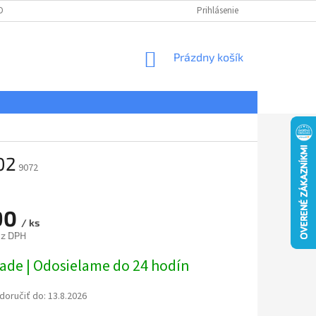
DNÉ PODMIENKY
OCHRANA OSOBNÝCH ÚDAJOV
Prihlásenie
REKLAMÁCIE
NÁKUPNÝ
Prázdny košík
KOŠÍK
02
9072
90
/ ks
ez DPH
ová
lade | Odosielame do 24 hodín
oručiť do:
13.8.2026