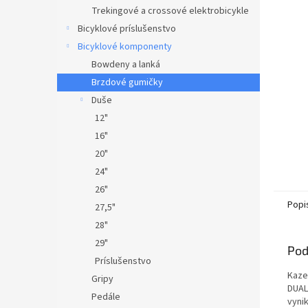
Trekingové a crossové elektrobicykle
Bicyklové príslušenstvo
Bicyklové komponenty
Bowdeny a lanká
Brzdové gumičky
Duše
12"
16"
20"
24"
26"
Popi
27,5"
28"
29"
Pod
Príslušenstvo
Kaze
Gripy
DUAL
Pedále
vyni