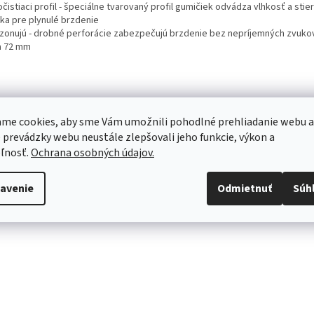
istiaci profil - špeciálne tvarovaný profil gumičiek odvádza vlhkosť a stie
ika pre plynulé brzdenie
zonujú - drobné perforácie zabezpečujú brzdenie bez nepríjemných zvuko
a 72 mm
me cookies, aby sme Vám umožnili pohodlné prehliadanie webu a
 prevádzky webu neustále zlepšovali jeho funkcie, výkon a
ľnosť.
Ochrana osobných údajov.
avenie
Odmietnuť
Súh