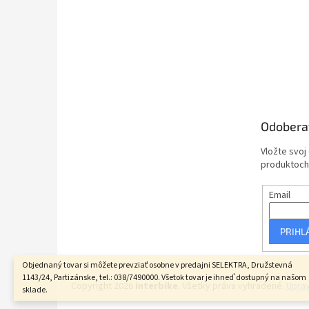
Odobera
Vložte svoj
produktoch
Email
PRIHL
Objednaný tovar si môžete prevziať osobne v predajni SELEKTRA, Družstevná
1143/24, Partizánske, tel.: 038/7490000. Všetok tovar je ihneď dostupný na našom
Copyright 2026
interbike
. Všetky práva vyhradené.
Uprav
sklade.