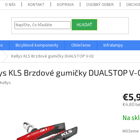
O NÁS
KONTAKT
DOPRAVA
OSOBNÝ ODBER
OBCHO
HĽADAŤ
vo
Bicyklové komponenty
Oblečenie
Infralampy
Kellys KLS Brzdové gumičky DUALSTOP V-02
lys KLS Brzdové gumičky DUALSTOP V-
Kellys
€5,
€4,80 b
Jednotk
Na sk
cena:
Môžeme d