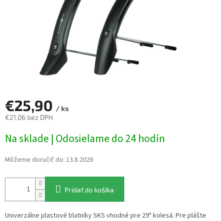
€25,90
/ ks
€21,06 bez DPH
Jednotková
Na sklade | Odosielame do 24 hodín
cena:
Môžeme doručiť do:
13.8.2026
Pridať do košíka
Univerzálne plastové blatníky SKS vhodné pre 29" kolesá. Pre plášte