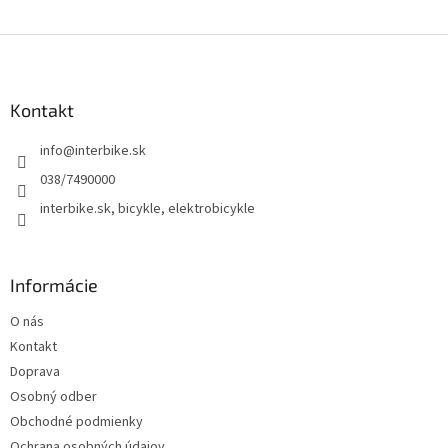
Z
á
p
ä
Kontakt
t
info
@
interbike.sk
i
e
038/7490000
interbike.sk, bicykle, elektrobicykle
Informácie
O nás
Kontakt
Doprava
Osobný odber
Obchodné podmienky
Ochrana osobných údajov