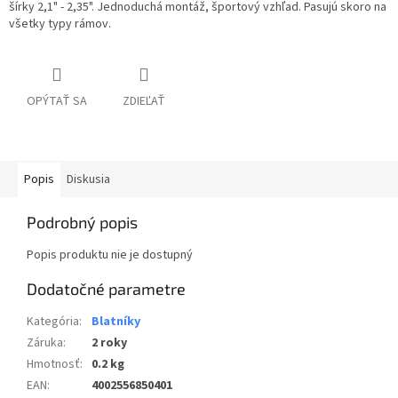
šírky 2,1" - 2,35". Jednoduchá montáž, športový vzhľad. Pasujú skoro na
všetky typy rámov.
OPÝTAŤ SA
ZDIEĽAŤ
Popis
Diskusia
Podrobný popis
Popis produktu nie je dostupný
Dodatočné parametre
Kategória
:
Blatníky
Záruka
:
2 roky
Hmotnosť
:
0.2 kg
EAN
:
4002556850401