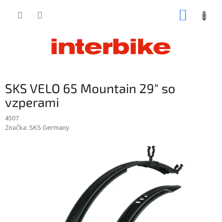
Prejsť
NÁKUP
na
obsah
KOŠÍK
SKS VELO 65 Mountain 29" so
vzperami
4507
Značka:
SKS Germany