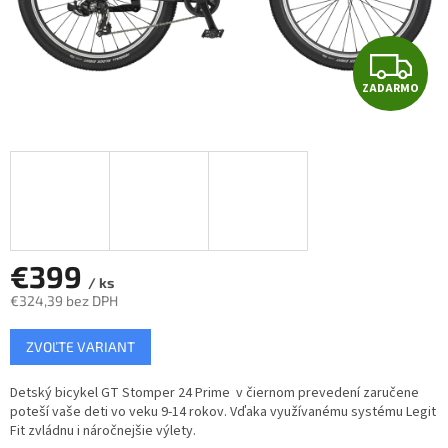
Z
ZADARMO
A
D
A
R
M
€399
/ ks
€324,39 bez DPH
O
Jednotková
ZVOĽTE VARIANT
cena:
Detský bicykel GT Stomper 24 Prime v čiernom prevedení zaručene
poteší vaše deti vo veku 9-14 rokov. Vďaka využívanému systému Legit
Fit zvládnu i náročnejšie výlety.