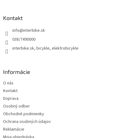
á
p
ä
Kontakt
t
info
@
interbike.sk
i
e
038/7490000
interbike.sk, bicykle, elektrobicykle
Informácie
O nás
Kontakt
Doprava
Osobný odber
Obchodné podmienky
Ochrana osobných údajov
Reklamácie
Moja objednávka