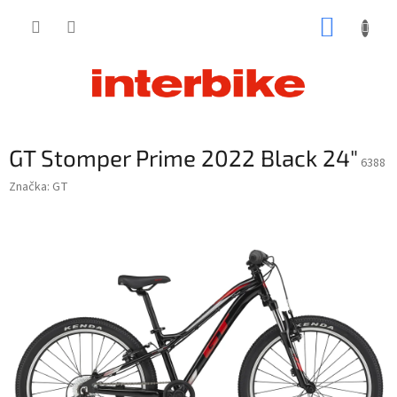
Prejsť
NÁKUP
na
obsah
KOŠÍK
GT Stomper Prime 2022 Black 24"
6388
Značka:
GT