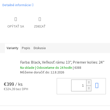
Detailné informácie
OPÝTAŤ SA
ZDIEĽAŤ
Varianty
Popis
Diskusia
Farba: Black, Veľkosť rámu: 13", Priemer kolies: 24"
Na sklade | Odosielame do 24 hodín
| 6388
Môžeme doručiť do:
12.8.2026
Do 
€399
/ ks
€324,39 bez DPH
Z