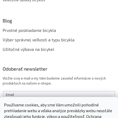
Veľkostné tabuľky bicyklov
Blog
Prvotné poskladanie bicykla
Výber správnej veľkosti a typu bicykla
Užitočná výbava na bicykel
Odoberať newsletter
Vložte svoj e-mail a my Vám budeme zasielať informácie o nových
produktoch na našom e-shope.
Email
Používame cookies, aby sme Vám umožnili pohodlné
PRIHLÁSIŤ SA
prehliadanie webu a vďaka analýze prevádzky webu neustále
zlepšovali jeho funkcie, výkon a použiteľnosť.
Ochrana