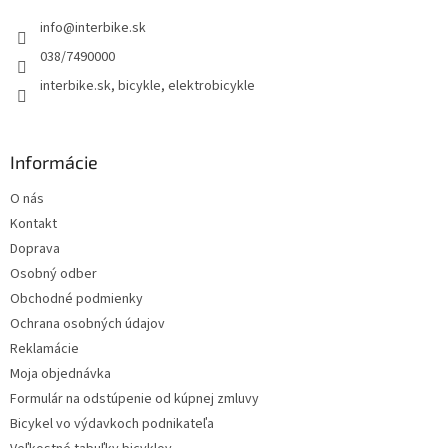
t
info
@
interbike.sk
i
e
038/7490000
interbike.sk, bicykle, elektrobicykle
Informácie
O nás
Kontakt
Doprava
Osobný odber
Obchodné podmienky
Ochrana osobných údajov
Reklamácie
Moja objednávka
Formulár na odstúpenie od kúpnej zmluvy
Bicykel vo výdavkoch podnikateľa