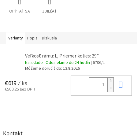
OPÝTAŤ SA
ZDIEĽAŤ
Varianty
Popis
Diskusia
Veľkosť rámu: L, Priemer kolies: 29"
Na sklade | Odosielame do 24 hodín
| 6706/L
Môžeme doručiť do:
13.8.2026
Do 
€619
/ ks
€503,25 bez DPH
Z
á
p
ä
Kontakt