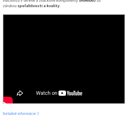
vlastnosti v teréne a značkové komponenty
SHIMANO
sú
zárukou
spoľahlivosti a kvality
.
Detailné informácie