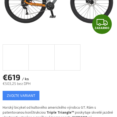
Z
ZADARMO
A
D
A
R
M
€619
/ ks
€503,25 bez DPH
O
Jednotková
ZVOĽTE VARIANT
cena:
Horský bicykel od kultového amerického výrobcu GT. Rám s
patentovanou konštrukciou
Triple Triangle™
poskytuje skvelé jazdné