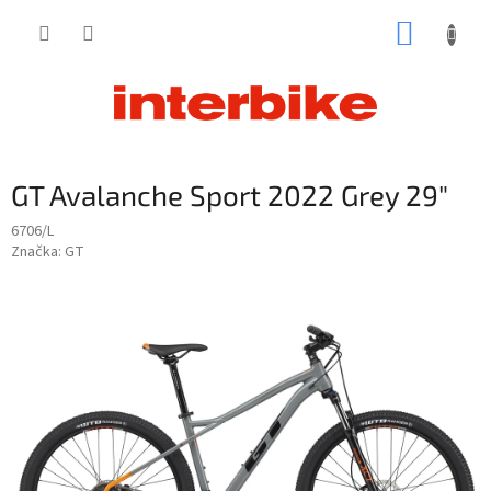
Prejsť
NÁKUP
na
obsah
KOŠÍK
GT Avalanche Sport 2022 Grey 29"
6706/L
Značka:
GT