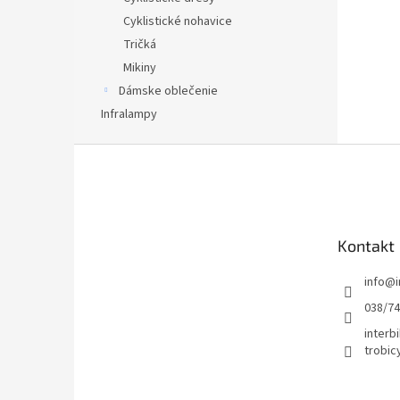
Cyklistické nohavice
Tričká
Mikiny
Dámske oblečenie
Infralampy
Z
á
p
ä
t
Kontakt
i
e
info
@
038/7
interbi
trobic