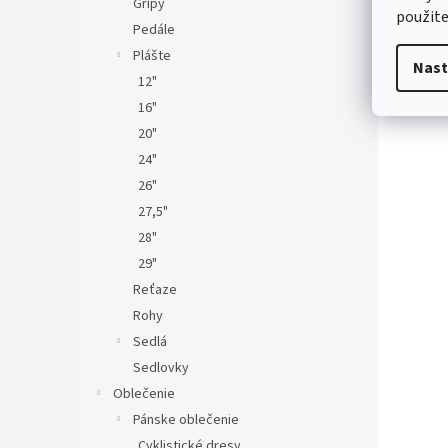
Gripy
použite
Pedále
Plášte
Nast
12"
16"
20"
24"
26"
27,5"
28"
29"
Reťaze
Rohy
Sedlá
Sedlovky
Oblečenie
Pánske oblečenie
Cyklistické dresy