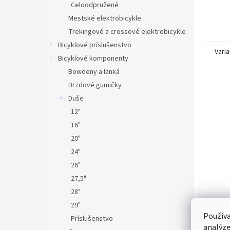
Celoodpružené
Mestské elektrobicykle
Trekingové a crossové elektrobicykle
Bicyklové príslušenstvo
Varia
Bicyklové komponenty
Bowdeny a lanká
Brzdové gumičky
Duše
12"
16"
20"
24"
26"
27,5"
28"
29"
Používa
Príslušenstvo
analýze