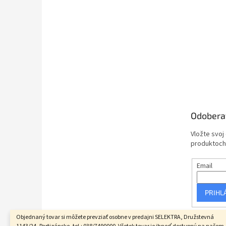
Odobera
Vložte svoj
produktoch
Email
PRIHL
Objednaný tovar si môžete prevziať osobne v predajni SELEKTRA, Družstevná