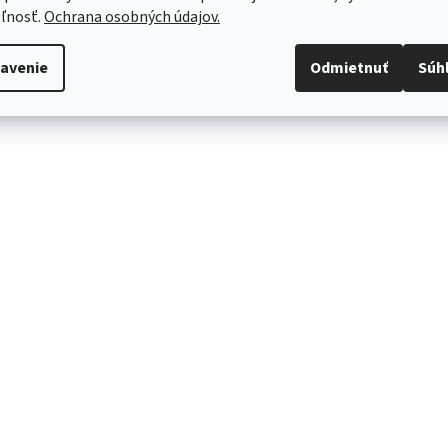
ľnosť.
Ochrana osobných údajov.
avenie
Odmietnuť
Súh