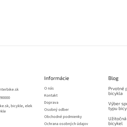
Informácie
Blog
O nás
Prvotné 
interbike.sk
bicykla
Kontakt
490000
Doprava
Výber spr
ke.sk, bicykle, elek
typu bicy
Osobný odber
ykle
Obchodné podmienky
Užitočná
bicykel
Ochrana osobných údajov