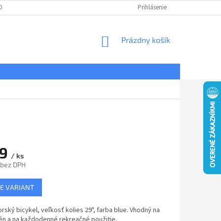
DNÉ PODMIENKY
OCHRANA OSOBNÝCH ÚDAJOV
Prihlásenie
REKLAMÁCIE
NÁKUPNÝ
Prázdny košík
KOŠÍK
99
/ ks
 bez DPH
ová
E VARIANT
rský bicykel, veľkosť kolies 29", farba blue. Vhodný na
én a na každodenné rekreačné použitie.