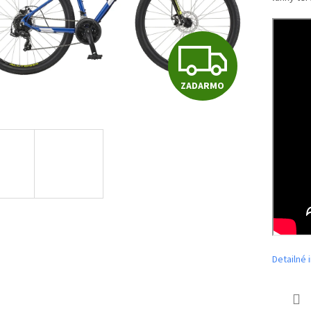
Z
ZADARMO
A
D
A
R
Detailné 
M