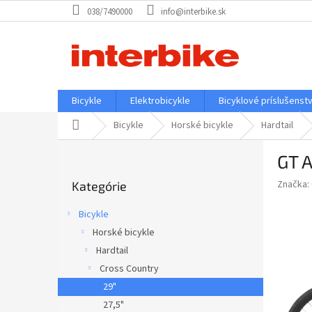
Prejsť
038/7490000
info@interbike.sk
na
obsah
Bicykle
Elektrobicykle
Bicyklové príslušenst
Domov
Bicykle
Horské bicykle
Hardtail
B
GT A
o
Preskočiť
č
Značka:
Kategórie
kategórie
n
ý
Bicykle
p
Horské bicykle
a
Hardtail
n
e
Cross Country
l
29"
27,5"