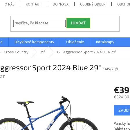
O NÁS
KONTAKT
DOPRAVA
OSOBNÝ ODBER
OBCHO
HĽADAŤ
vo
Bicyklové komponenty
Oblečenie
Infralampy
Cross Country
29"
GT Aggressor Sport 2024 Blue 29"
ggressor Sport 2024 Blue 29"
7345/29/L
GT
€3
€324,39
Jednotk
ZVOĽT
cena:
Pánsky ho
ľahký ter