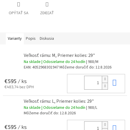
OPÝTAŤ SA
ZDIEĽAŤ
Varianty
Popis
Diskusia
Veľkosť rámu: M, Priemer kolies: 29"
Na sklade | Odosielame do 24 hodín
| 988/M
EAN:
4052968301947
Môžeme doručiť do:
12.8.2026
Do 
€595
/ ks
€483,74 bez DPH
Veľkosť rámu: L, Priemer kolies: 29"
Na sklade | Odosielame do 24 hodín
| 988/L
Môžeme doručiť do:
12.8.2026
Do 
€595
/ ks