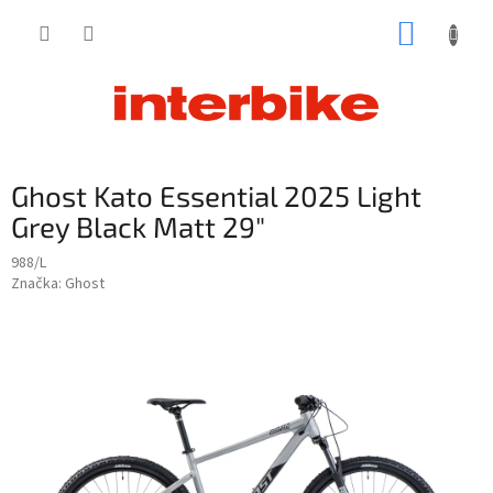
Prejsť
NÁKUP
na
obsah
KOŠÍK
Ghost Kato Essential 2025 Light
Grey Black Matt 29"
988/L
Značka:
Ghost