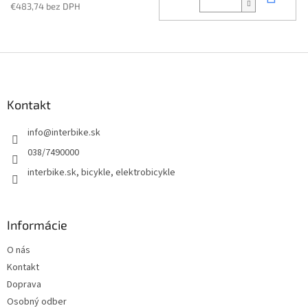
€483,74 bez DPH
Z
á
p
ä
Kontakt
t
info
@
interbike.sk
i
e
038/7490000
interbike.sk, bicykle, elektrobicykle
Informácie
O nás
Kontakt
Doprava
Osobný odber