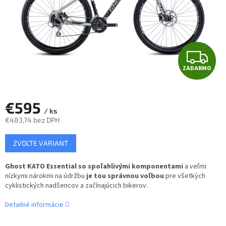
Z
ZADARMO
A
D
€595
/ ks
A
€483,74 bez DPH
Jednotková
R
ZVOĽTE VARIANT
cena:
M
Ghost KATO Essential so spoľahlivými komponentami
a veľmi
nízkymi nárokmi na údržbu
je tou správnou voľbou
pre všetkých
O
cyklistických nadšencov a začínajúcich bikerov.
Detailné informácie