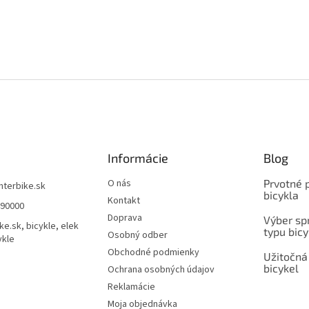
Informácie
Blog
O nás
Prvotné 
interbike.sk
bicykla
Kontakt
490000
Doprava
Výber spr
ke.sk, bicykle, elek
typu bicy
Osobný odber
ykle
Obchodné podmienky
Užitočná
bicykel
Ochrana osobných údajov
Reklamácie
Moja objednávka