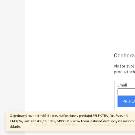
Odobera
Vložte svoj
produktoch
Email
PRIHL
Objednaný tovar si môžete prevziať osobne v predajni SELEKTRA, Družstevná
1143/24, Partizánske, tel.: 038/7490000. Všetok tovar je ihneď dostupný na našom
Copyright 2026
interbike
. Všetky práva vyhradené.
Uprav
sklade.