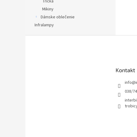
Tričká
Mikiny
Dámske oblečenie
Infralampy
Z
á
p
ä
t
Kontakt
i
e
info
@
038/7
interbi
trobic