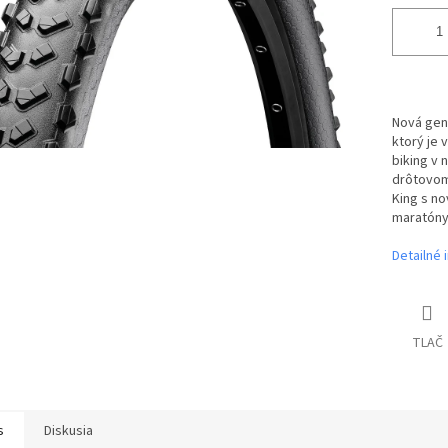
Nová gen
ktorý je 
biking v 
drôtovom
King s no
maratóny
Detailné 
TLAČ
s
Diskusia