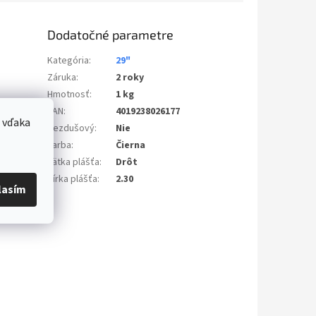
Dodatočné parametre
Kategória
:
29"
Záruka
:
2 roky
Hmotnosť
:
1 kg
EAN
:
4019238026177
 vďaka
Bezdušový
:
Nie
Farba
:
Čierna
Pätka plášťa
:
Drôt
Šírka plášťa
:
2.30
lasím