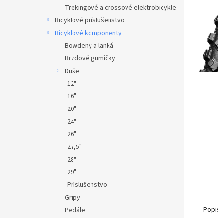
Trekingové a crossové elektrobicykle
Bicyklové príslušenstvo
Bicyklové komponenty
Bowdeny a lanká
Brzdové gumičky
Duše
12"
16"
20"
24"
26"
27,5"
28"
29"
Príslušenstvo
Gripy
Popi
Pedále