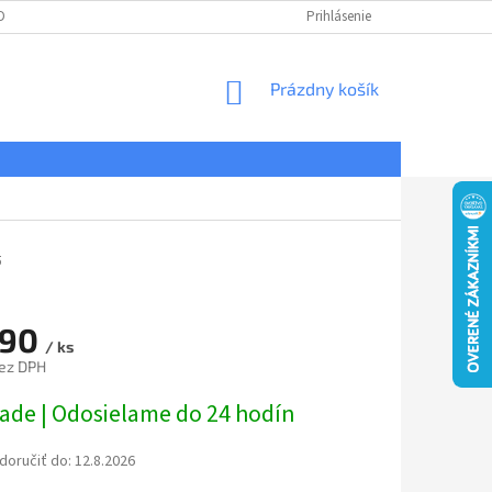
DNÉ PODMIENKY
OCHRANA OSOBNÝCH ÚDAJOV
Prihlásenie
REKLAMÁCIE
NÁKUPNÝ
Prázdny košík
KOŠÍK
5
,90
/ ks
ez DPH
ová
lade | Odosielame do 24 hodín
oručiť do:
12.8.2026