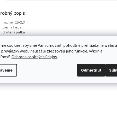
robný popis
rozmer 29x2,3
čierna farba
drôtená pätka
TPI 3/60
hmotnosť 885gr
me cookies, aby sme Vám umožnili pohodlné prehliadanie webu a
 prevádzky webu neustále zlepšovali jeho funkcie, výkon a
ľnosť.
Ochrana osobných údajov.
avenie
Odmietnuť
Súh