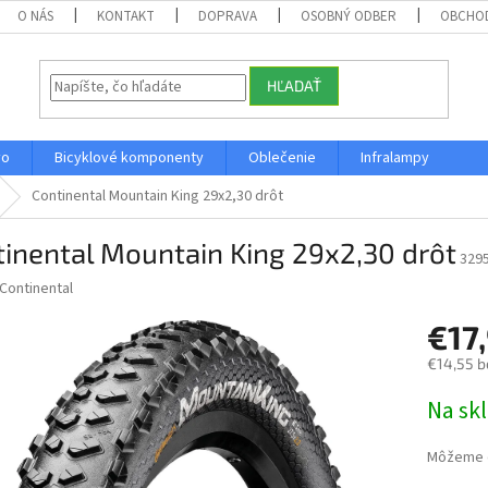
O NÁS
KONTAKT
DOPRAVA
OSOBNÝ ODBER
OBCHO
HĽADAŤ
vo
Bicyklové komponenty
Oblečenie
Infralampy
Continental Mountain King 29x2,30 drôt
inental Mountain King 29x2,30 drôt
329
Continental
€17
€14,55 b
Jednotk
Na sk
cena:
Môžeme d