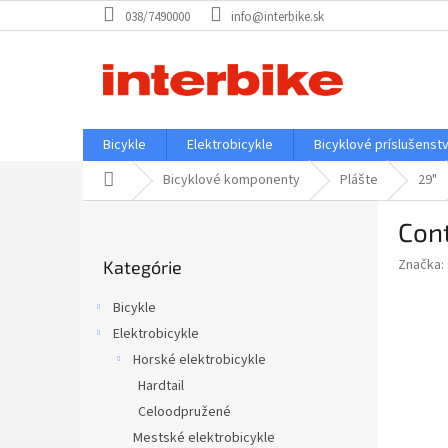
Prejsť
038/7490000
info@interbike.sk
na
obsah
Bicykle
Elektrobicykle
Bicyklové príslušenst
Domov
Bicyklové komponenty
Plášte
29"
B
Cont
o
Preskočiť
č
Značka:
Kategórie
kategórie
n
ý
Bicykle
p
Elektrobicykle
a
Horské elektrobicykle
n
e
Hardtail
l
Celoodpružené
Mestské elektrobicykle