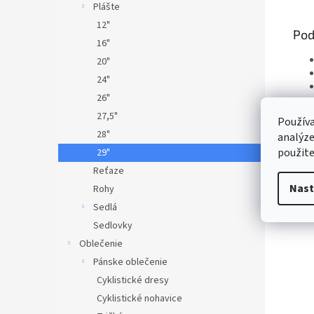
Plášte
12"
Pod
16"
20"
24"
26"
27,5"
Používa
28"
analýze
použite
29"
Reťaze
Nast
Rohy
Sedlá
Sedlovky
Oblečenie
Pánske oblečenie
Cyklistické dresy
Cyklistické nohavice