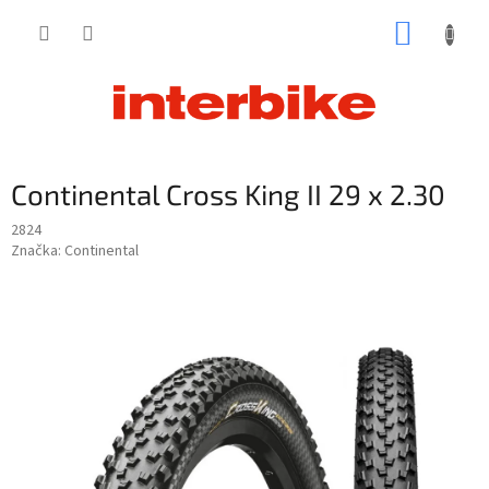
Prejsť
NÁKUP
na
obsah
KOŠÍK
Continental Cross King II 29 x 2.30
2824
Značka:
Continental