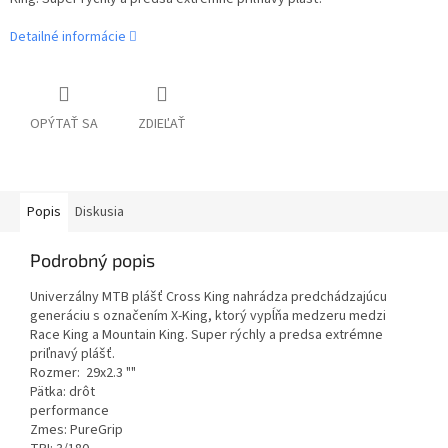
Detailné informácie
OPÝTAŤ SA
ZDIEĽAŤ
Popis
Diskusia
Podrobný popis
Univerzálny MTB plášť Cross King nahrádza predchádzajúcu
generáciu s označením X-King, ktorý vypĺňa medzeru medzi
Race King a Mountain King. Super rýchly a predsa extrémne
priľnavý plášť.
Rozmer: 29x2.3 ""
Pätka: drôt
performance
Zmes: PureGrip