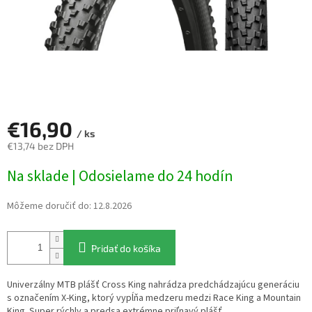
€16,90
/ ks
€13,74 bez DPH
Jednotková
Na sklade | Odosielame do 24 hodín
cena:
Môžeme doručiť do:
12.8.2026
Pridať do košíka
Univerzálny MTB plášť Cross King nahrádza predchádzajúcu generáciu
s označením X-King, ktorý vypĺňa medzeru medzi Race King a Mountain
King. Super rýchly a predsa extrémne priľnavý plášť.