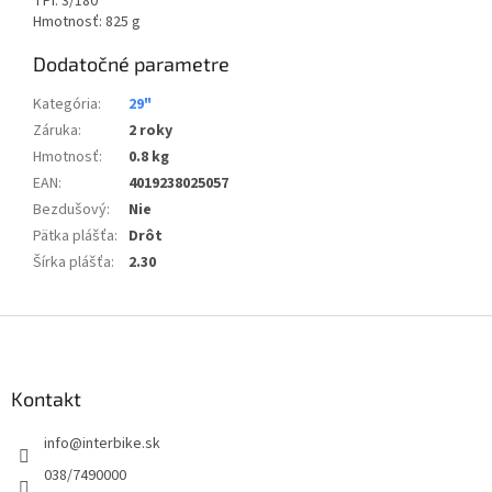
TPI: 3/180
Hmotnosť: 825 g
Dodatočné parametre
Kategória
:
29"
Záruka
:
2 roky
Hmotnosť
:
0.8 kg
EAN
:
4019238025057
Bezdušový
:
Nie
Pätka plášťa
:
Drôt
Šírka plášťa
:
2.30
Z
á
p
ä
Kontakt
t
info
@
interbike.sk
i
e
038/7490000