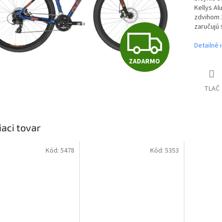
Kellys A
zdvihom 
zaručujú 
Z
Detailné 
ZADARMO
A
TLAČ
D
iaci tovar
A
Kód:
5478
Kód:
5353
R
M