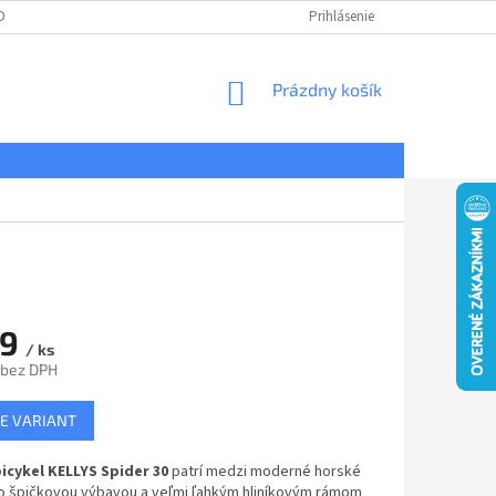
DNÉ PODMIENKY
OCHRANA OSOBNÝCH ÚDAJOV
Prihlásenie
REKLAMÁCIE
NÁKUPNÝ
Prázdny košík
KOŠÍK
29
/ ks
 bez DPH
ová
E VARIANT
icykel KELLYS Spider 30
patrí medzi moderné horské
so špičkovou výbavou a veľmi ľahkým hliníkovým rámom