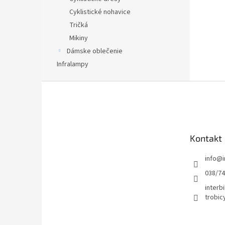
Cyklistické nohavice
Tričká
Mikiny
Dámske oblečenie
Infralampy
Z
á
p
ä
t
Kontakt
i
e
info
@
038/7
interbi
trobic