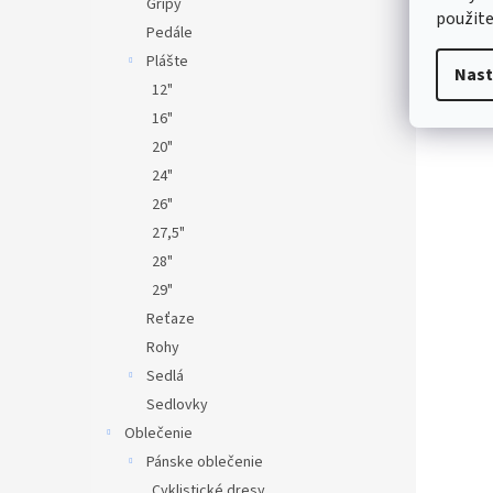
Gripy
použite
Pedále
Plášte
Nast
12"
16"
20"
24"
26"
27,5"
28"
29"
Reťaze
Rohy
Sedlá
Sedlovky
Oblečenie
Pánske oblečenie
Cyklistické dresy