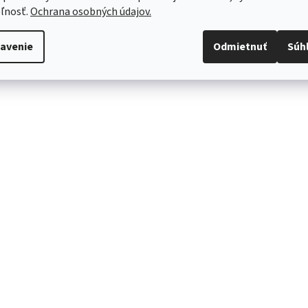
ľnosť.
Ochrana osobných údajov.
Môžeme doručiť do:
13.8.2026
avenie
Odmietnuť
Súh