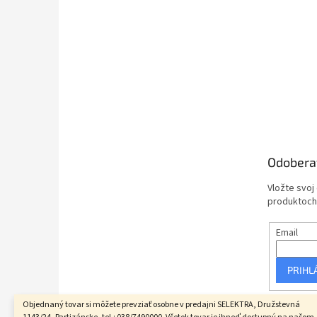
Odobera
Vložte svoj
produktoch
Email
PRIHL
Objednaný tovar si môžete prevziať osobne v predajni SELEKTRA, Družstevná