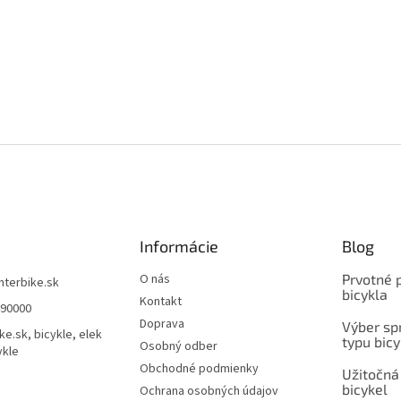
Informácie
Blog
O nás
Prvotné 
interbike.sk
bicykla
Kontakt
490000
Doprava
Výber spr
ke.sk, bicykle, elek
typu bicy
Osobný odber
ykle
Obchodné podmienky
Užitočná
bicykel
Ochrana osobných údajov