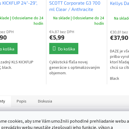
s KICKFLIP 24"-29",
SCOTT Corporate G3 700
Kellys D
ml Clear / Anthracite
O
klade | Odosielame do 24
Na sklade | Odosielame do 24
Na sklad
hodín
hodín
 bez DPH
€4,87 bez DPH
€30,81 bez
,90
€5,99
€37,90
o košíka
Do košíka
DAZE je vše
prilba vyr
ktorí hľad
 zadný KLS KICKFLIP
Cyklistická fľaša novej
chcú sa cít
, black.
generácie s optimalizovaným
bezpečne. 
objemom.
In-mold rob
Black
nty
Popis
Diskusia
Farba: Blue, Veľkosť rámu: M, Priemer kolies:
me cookies, aby sme Vám umožnili pohodlné prehliadanie webu a
27,5"
 prevádzky webu neustále zlepšovali jeho funkcie, výkon a
Na sklade | Odosielame do 24 hodín
| 2003/M