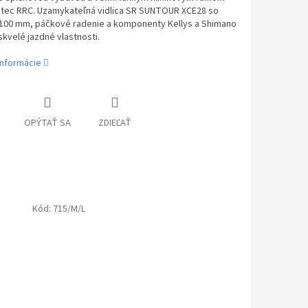
lutec RRC. Uzamykateľná vidlica SR SUNTOUR XCE28 so
100 mm, páčkové radenie a komponenty Kellys a Shimano
skvelé jazdné vlastnosti.
informácie
OPÝTAŤ SA
ZDIEĽAŤ
Kód:
715/M/L