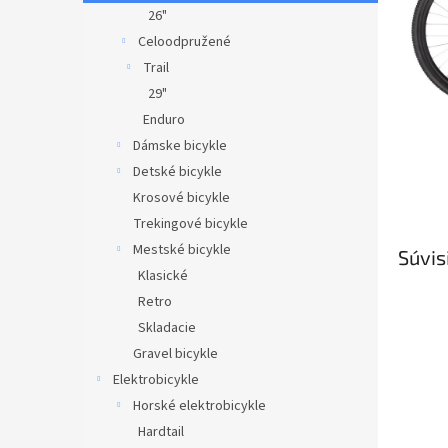
26"
Celoodpružené
Trail
29"
Enduro
Dámske bicykle
Detské bicykle
Krosové bicykle
Trekingové bicykle
Mestské bicykle
Súvis
Klasické
Retro
Skladacie
Gravel bicykle
Elektrobicykle
Horské elektrobicykle
Hardtail