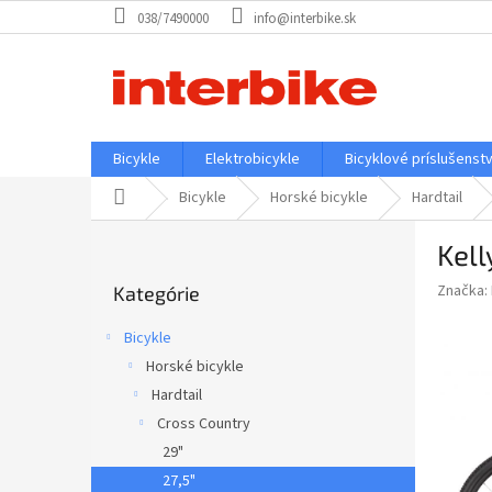
Prejsť
038/7490000
info@interbike.sk
na
obsah
Bicykle
Elektrobicykle
Bicyklové príslušenst
Domov
Bicykle
Horské bicykle
Hardtail
B
Kell
o
Preskočiť
č
Značka:
Kategórie
kategórie
n
ý
Bicykle
p
Horské bicykle
a
Hardtail
n
e
Cross Country
l
29"
27,5"