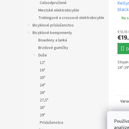
Celoodpružené
Kelly
black
Mestské elektrobicykle
Trekingové a crossové elektrobicykle
Na s
Bicyklové príslušenstvo
€16,18
Bicyklové komponenty
€19
Bowdeny a lanká
Brzdové gumičky
D
Duše
Stojan
12"
24"-29"
16"
20"
24"
26"
27,5"
Varia
28"
29"
Používa
Príslušenstvo
analýze