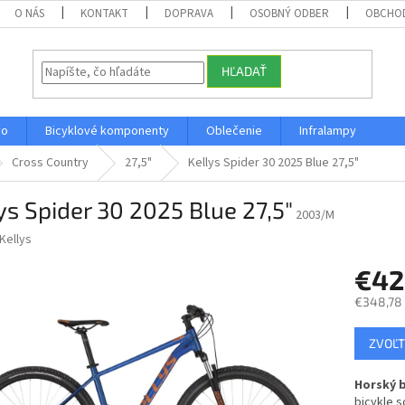
O NÁS
KONTAKT
DOPRAVA
OSOBNÝ ODBER
OBCHO
HĽADAŤ
vo
Bicyklové komponenty
Oblečenie
Infralampy
Cross Country
27,5"
Kellys Spider 30 2025 Blue 27,5"
ys Spider 30 2025 Blue 27,5"
2003/M
Kellys
€4
€348,78
Jednotk
ZVOĽT
cena:
Horský b
bicykle 