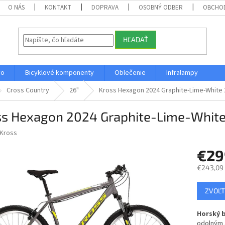
O NÁS
KONTAKT
DOPRAVA
OSOBNÝ ODBER
OBCHO
HĽADAŤ
vo
Bicyklové komponenty
Oblečenie
Infralampy
Cross Country
26"
Kross Hexagon 2024 Graphite-Lime-White 
ss Hexagon 2024 Graphite-Lime-White
Kross
€2
€243,09
Jednotk
ZVOĽT
cena:
Horský b
odolným 