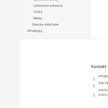
Cyklistické nohavice
Tričká
Mikiny
Dámske oblečenie
Infralampy
Z
á
p
ä
t
Kontakt
i
e
info
@
038/7
interbi
trobic