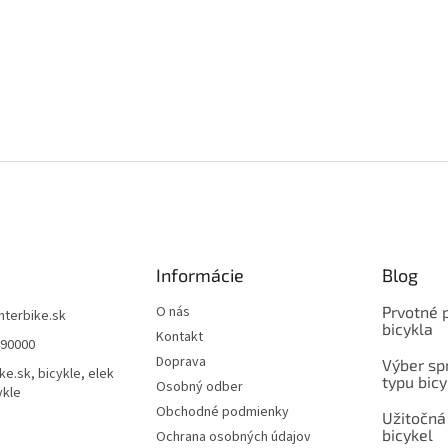
Informácie
Blog
O nás
Prvotné 
interbike.sk
bicykla
Kontakt
490000
Doprava
Výber spr
ke.sk, bicykle, elek
typu bicy
Osobný odber
ykle
Obchodné podmienky
Užitočná
bicykel
Ochrana osobných údajov