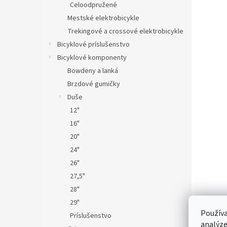
Celoodpružené
Mestské elektrobicykle
Trekingové a crossové elektrobicykle
Bicyklové príslušenstvo
Bicyklové komponenty
Bowdeny a lanká
Brzdové gumičky
Duše
12"
16"
20"
24"
26"
27,5"
28"
29"
Používa
Príslušenstvo
analýze