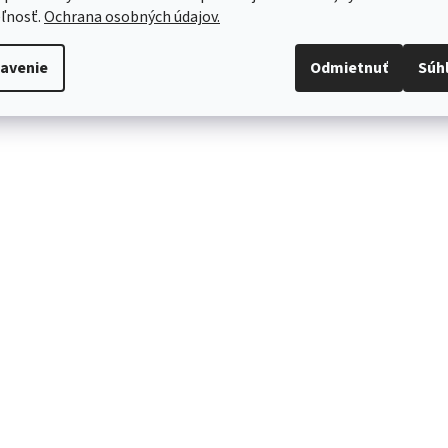
ľnosť.
Ochrana osobných údajov.
avenie
Odmietnuť
Súh