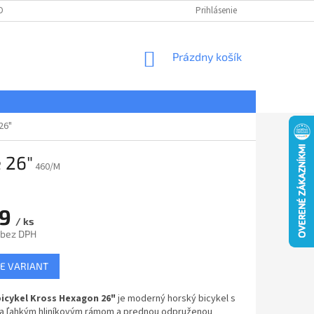
DNÉ PODMIENKY
OCHRANA OSOBNÝCH ÚDAJOV
Prihlásenie
REKLAMÁCIE
NÁKUPNÝ
Prázdny košík
KOŠÍK
26"
 26"
460/M
99
/ ks
 bez DPH
ová
E VARIANT
icykel Kross Hexagon 26"
je moderný horský bicykel s
a ľahkým hliníkovým rámom a prednou odpruženou