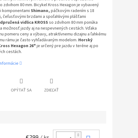
 so zdvihom 80 mm. Bicykel Kross Hexagon je vybavený
mi komponentami
Shimano,
páčkovým radením s 18
, čeľusťovými brzdami a spoľahlivými plášťami
dpružená vidlica KROSS
so zdvihom 80 mm ponúka
 a možnosť jazdy aj na nespevnených cestách. Vďaka
u pomeru ceny a výbavy, atraktívnemu dizajnu a ľahkému
ému rámu je často vyhľadávaným modelom.
Horský
Kross Hexagon 26"
je určený pre jazdu v teréne aj po
ch cestách.
informácie
OPÝTAŤ SA
ZDIEĽAŤ
€299
/ ks