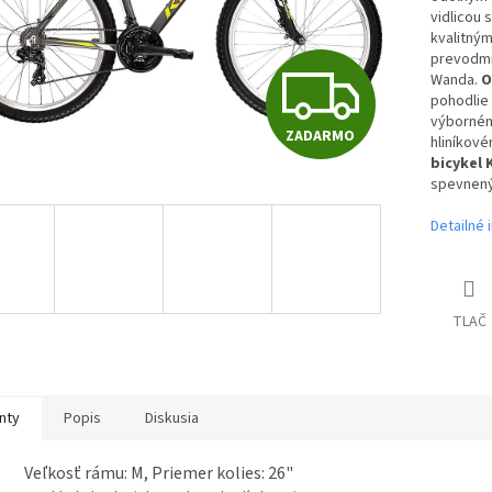
vidlicou
kvalitný
prevodmi
Z
Wanda.
O
pohodlie
výborném
ZADARMO
hliníkov
A
bicykel 
spevnený
D
Detailné 
A
TLAČ
R
nty
Popis
Diskusia
M
Veľkosť rámu: M, Priemer kolies: 26"