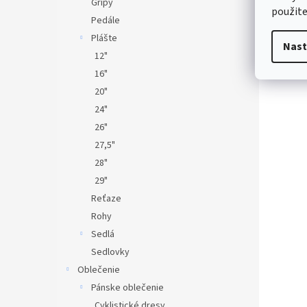
Gripy
použite
Pedále
Plášte
Nast
12"
16"
20"
24"
26"
27,5"
28"
29"
Reťaze
Rohy
Sedlá
Sedlovky
Oblečenie
Pánske oblečenie
Cyklistické dresy