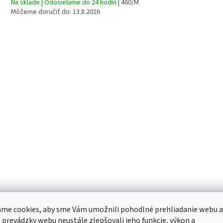
Na sklade | Odosielame do 24 hodín
| 460/M
Môžeme doručiť do:
13.8.2026
O
me cookies, aby sme Vám umožnili pohodlné prehliadanie webu a
 prevádzky webu neustále zlepšovali jeho funkcie, výkon a