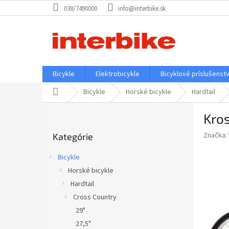
Prejsť
038/7490000
info@interbike.sk
na
obsah
Bicykle
Elektrobicykle
Bicyklové príslušenst
Domov
Bicykle
Horské bicykle
Hardtail
B
Kro
o
Preskočiť
č
Značka:
Kategórie
kategórie
n
ý
Bicykle
p
Horské bicykle
a
Hardtail
n
e
Cross Country
l
29"
27,5"