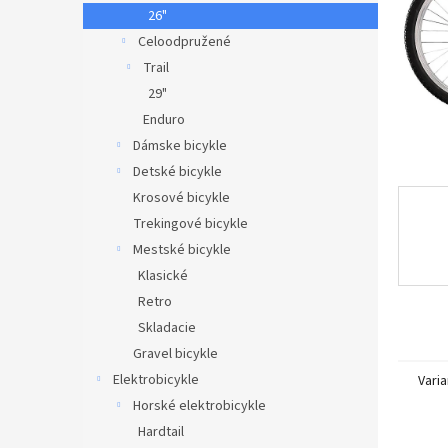
26"
Celoodpružené
Trail
29"
Enduro
Dámske bicykle
Detské bicykle
Krosové bicykle
Trekingové bicykle
Mestské bicykle
Klasické
Retro
Skladacie
Gravel bicykle
Elektrobicykle
Varia
Horské elektrobicykle
Hardtail