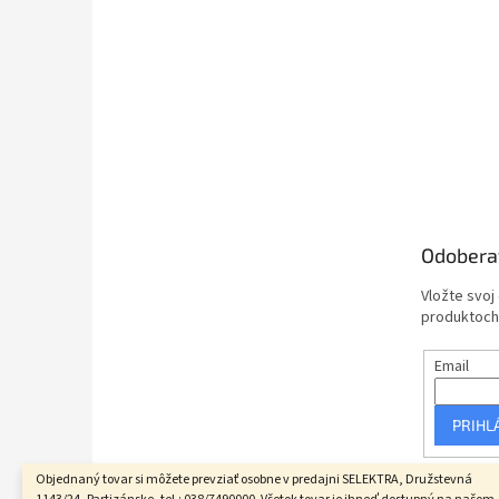
Odobera
Vložte svoj
produktoch
Email
PRIHL
Objednaný tovar si môžete prevziať osobne v predajni SELEKTRA, Družstevná